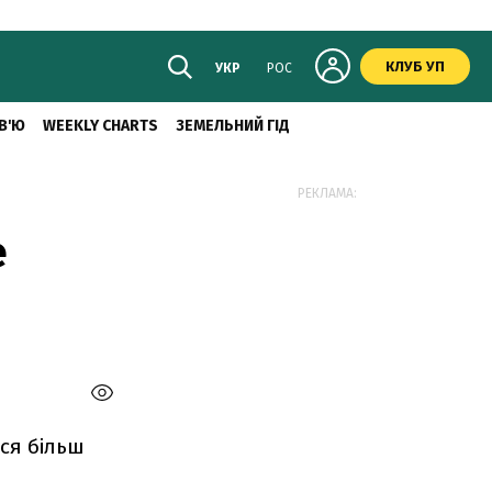
КЛУБ УП
УКР
РОС
В'Ю
WEEKLY CHARTS
ЗЕМЕЛЬНИЙ ГІД
РЕКЛАМА:
е
ся більш