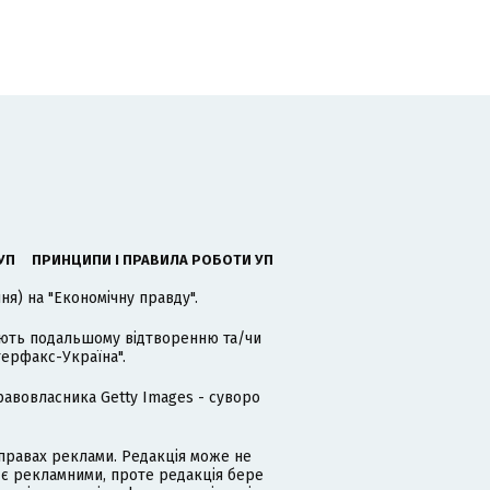
УП
ПРИНЦИПИ І ПРАВИЛА РОБОТИ УП
я) на "Економічну правду".
гають подальшому відтворенню та/чи
терфакс-Україна".
равовласника Getty Images - суворо
равах реклами. Редакція може не
 є рекламними, проте редакція бере