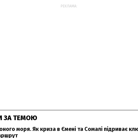
РЕКЛАМА:
И ЗА ТЕМОЮ
оного моря. Як криза в Ємені та Сомалі підриває к
аршрут