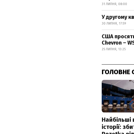
31 ЛИПНЯ, 08:00
У другому к
30 ЛИПНЯ, 17:59
США просять
Chevron – W
25 ЛИПНЯ, 13:25
ГОЛОВНЕ 
Найбільші 
історії: зб
Rozetka від