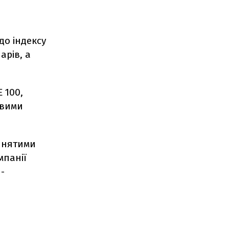
до індексу
арів, а
 100,
овими
ийнятими
мпанії
-