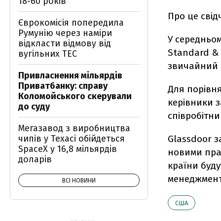
18-60 років
Про це свід
Єврокомісія попередила
Румунію через наміри
У середньом
відкласти відмову від
Standard & P
вугільних ТЕС
звичайний п
Привласнення мільярдів
Приватбанку: справу
Для порівня
Коломойського скерували
керівники з
до суду
співробітни
Мегазавод з виробництва
чипів у Техасі обійдеться
Glassdoor з
SpaceX у 16,8 мільярдів
новими прав
доларів
країни буду
менеджменту
ВСІ НОВИНИ
США