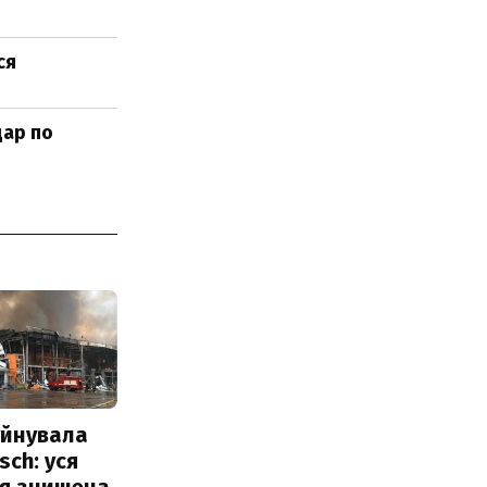
ся
дар по
уйнувала
sch: уся
ія знищена