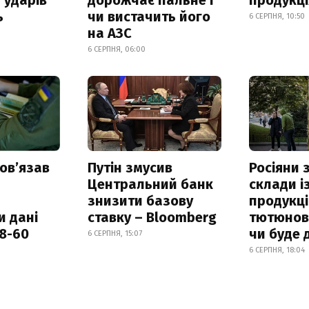
ь
чи вистачить його
6 СЕРПНЯ, 10:50
на АЗС
6 СЕРПНЯ, 06:00
овʼязав
Путін змусив
Росіяни
Центральний банк
склади і
знизити базову
продукці
и дані
ставку – Bloomberg
тютюнови
18-60
чи буде 
6 СЕРПНЯ, 15:07
6 СЕРПНЯ, 18:04