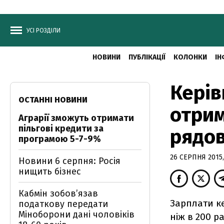
УСІ РОЗДІЛИ
НОВИНИ
ПУБЛІКАЦІЇ
КОЛОНКИ
ІН
Керів
ОСТАННІ НОВИНИ
отрим
Аграрії зможуть отримати
пільгові кредити за
рядов
програмою 5-7-9%
26 СЕРПНЯ 2015,
Новини 6 серпня: Росія
нищить бізнес
Кабмін зобовʼязав
Зарплати к
податкову передати
Міноборони дані чоловіків
ніж в 200 р