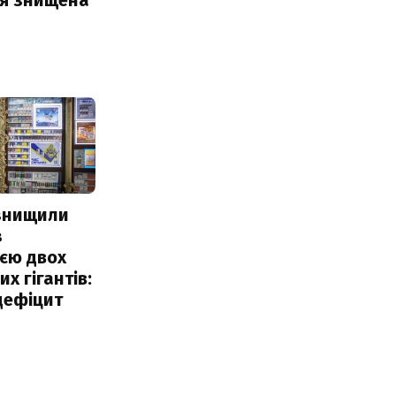
 знищили
з
єю двох
х гігантів:
дефіцит