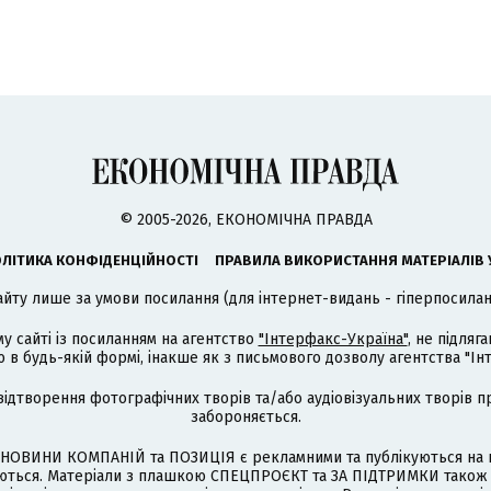
© 2005-2026, ЕКОНОМІЧНА ПРАВДА
ЛІТИКА КОНФІДЕНЦІЙНОСТІ
ПРАВИЛА ВИКОРИСТАННЯ МАТЕРІАЛІВ 
айту лише за умови посилання (для інтернет-видань - гіперпосиланн
му сайті із посиланням на агентство
"Інтерфакс-Україна"
, не підля
 будь-якій формі, інакше як з письмового дозволу агентства "Ін
відтворення фотографічних творів та/або аудіовізуальних творів п
забороняється.
НОВИНИ КОМПАНІЙ та ПОЗИЦІЯ є рекламними та публікуються на п
туються. Матеріали з плашкою СПЕЦПРОЄКТ та ЗА ПІДТРИМКИ також