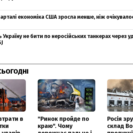
варталі економіка США зросла менше, ніж очікувало
 Україну не бити по неросійських танкерах через у
SJ
СЬОГОДНІ
втрати в
"Ринок пройде по
Росія зр
итки
краю". Чому
склад Bo
 ударів
дорожчає пальне і
продукц