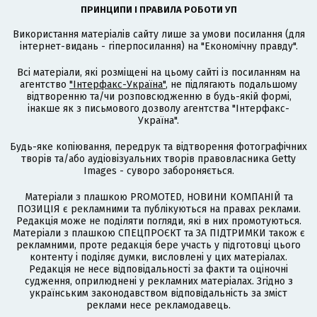
ПРИНЦИПИ І ПРАВИЛА РОБОТИ УП
Використання матеріалів сайту лише за умови посилання (для
інтернет-видань - гіперпосилання) на "Економічну правду".
Всі матеріали, які розміщені на цьому сайті із посиланням на
агентство
"Інтерфакс-Україна"
, не підлягають подальшому
відтворенню та/чи розповсюдженню в будь-якій формі,
інакше як з письмового дозволу агентства "Інтерфакс-
Україна".
Будь-яке копіювання, передрук та відтворення фотографічних
творів та/або аудіовізуальних творів правовласника Getty
Images - суворо забороняється.
Матеріали з плашкою PROMOTED, НОВИНИ КОМПАНІЙ та
ПОЗИЦІЯ є рекламними та публікуються на правах реклами.
Редакція може не поділяти погляди, які в них промотуються.
Матеріали з плашкою СПЕЦПРОЄКТ та ЗА ПІДТРИМКИ також є
рекламними, проте редакція бере участь у підготовці цього
контенту і поділяє думки, висловлені у цих матеріалах.
Редакція не несе відповідальності за факти та оціночні
судження, оприлюднені у рекламних матеріалах. Згідно з
українським законодавством відповідальність за зміст
реклами несе рекламодавець.