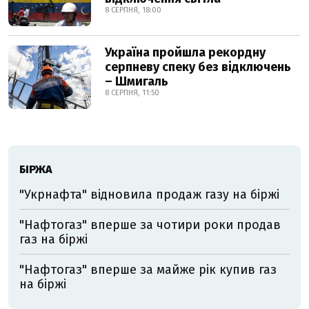
8 СЕРПНЯ, 18:00
Україна пройшла рекордну
серпневу спеку без відключень
– Шмигаль
8 СЕРПНЯ, 11:50
БІРЖА
"Укрнафта" відновила продаж газу на біржі
"Нафтогаз" вперше за чотири роки продав
газ на біржі
"Нафтогаз" вперше за майже рік купив газ
на біржі