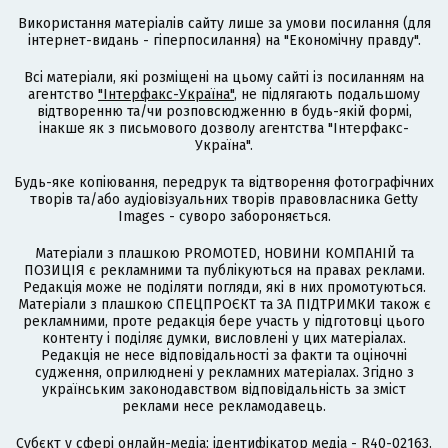
Використання матеріалів сайту лише за умови посилання (для
інтернет-видань - гіперпосилання) на "Економічну правду".
Всі матеріали, які розміщені на цьому сайті із посиланням на
агентство
"Інтерфакс-Україна"
, не підлягають подальшому
відтворенню та/чи розповсюдженню в будь-якій формі,
інакше як з письмового дозволу агентства "Інтерфакс-
Україна".
Будь-яке копіювання, передрук та відтворення фотографічних
творів та/або аудіовізуальних творів правовласника Getty
Images - суворо забороняється.
Матеріали з плашкою PROMOTED, НОВИНИ КОМПАНІЙ та
ПОЗИЦІЯ є рекламними та публікуються на правах реклами.
Редакція може не поділяти погляди, які в них промотуються.
Матеріали з плашкою СПЕЦПРОЄКТ та ЗА ПІДТРИМКИ також є
рекламними, проте редакція бере участь у підготовці цього
контенту і поділяє думки, висловлені у цих матеріалах.
Редакція не несе відповідальності за факти та оціночні
судження, оприлюднені у рекламних матеріалах. Згідно з
українським законодавством відповідальність за зміст
реклами несе рекламодавець.
Cубєкт у сфері онлайн-медіа; ідентифікатор медіа - R40-02163.