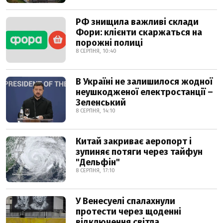
РФ знищила важливі склади
Фори: клієнти скаржаться на
порожні полиці
8 СЕРПНЯ, 10:40
В Україні не залишилося жодної
неушкодженої електростанції –
Зеленський
8 СЕРПНЯ, 14:10
Китай закриває аеропорт і
зупиняє потяги через тайфун
"Дельфін"
8 СЕРПНЯ, 17:10
У Венесуелі спалахнули
протести через щоденні
відключення світла