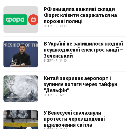
РФ знищила важливі склади
Фори: клієнти скаржаться на
порожні полиці
8 СЕРПНЯ, 10:40
В Україні не залишилося жодної
неушкодженої електростанції –
Зеленський
8 СЕРПНЯ, 14:10
Китай закриває аеропорт і
зупиняє потяги через тайфун
"Дельфін"
8 СЕРПНЯ, 17:10
У Венесуелі спалахнули
протести через щоденні
відключення світла