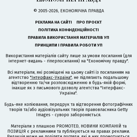
© 2005-2026, ЕКОНОМІЧНА ПРАВДА
РЕКЛАМА НА САЙТІ
ПРО ПРОЄКТ
ПОЛІТИКА КОНФІДЕНЦІЙНОСТІ
ПРАВИЛА ВИКОРИСТАННЯ МАТЕРІАЛІВ УП
ПРИНЦИПИ І ПРАВИЛА РОБОТИ УП
Використання матеріалів сайту лише за умови посилання (для
інтернет-видань - гіперпосилання) на "Економічну правду".
Всі матеріали, які розміщені на цьому сайті із посиланням на
агентство
"Інтерфакс-Україна"
, не підлягають подальшому
відтворенню та/чи розповсюдженню в будь-якій формі,
інакше як з письмового дозволу агентства "Інтерфакс-
Україна".
Будь-яке копіювання, передрук та відтворення фотографічних
творів та/або аудіовізуальних творів правовласника Getty
Images - суворо забороняється.
Матеріали з плашкою PROMOTED, НОВИНИ КОМПАНІЙ та
ПОЗИЦІЯ є рекламними та публікуються на правах реклами.
Редакція може не поділяти погляди, які в них промотуються.