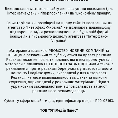
Використання матеріалів сайту лише за умови посилання (для
інтернет-видань - гіперпосилання) на "Економічну правду".
Всі матеріали, які розміщені на цьому сайті із посиланням на
агентство
"Інтерфакс-Україна"
, не підлягають подальшому
відтворенню та/чи розповсюдженню в будь-якій формі,
інакше як з письмового дозволу агентства "Інтерфакс-
Україна".
Матеріали з плашкою PROMOTED, НОВИНИ КОМПАНІЙ та
ПОЗИЦІЯ є рекламними та публікуються на правах реклами.
Редакція може не поділяти погляди, які в них промотуються.
Матеріали з плашкою СПЕЦПРОЄКТ та ЗА ПІДТРИМКИ також є
рекламними, проте редакція бере участь у підготовці цього
контенту і поділяє думки, висловлені у цих матеріалах.
Редакція не несе відповідальності за факти та оціночні
судження, оприлюднені у рекламних матеріалах. Згідно з
українським законодавством відповідальність за зміст
реклами несе рекламодавець.
Cубєкт у сфері онлайн-медіа; ідентифікатор медіа - R40-02163.
ТОВ "УП Медіа Плюс"