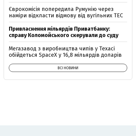
Єврокомісія попередила Румунію через
наміри відкласти відмову від вугільних ТЕС
Привласнення мільярдів Приватбанку:
справу Коломойського скерували до суду
Мегазавод з виробництва чипів у Техасі
обійдеться SpaceX у 16,8 мільярдів доларів
ВСІ НОВИНИ