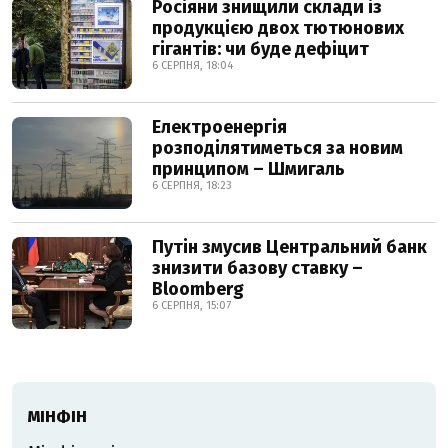
Росіяни знищили склади із
продукцією двох тютюнових
гігантів: чи буде дефіцит
6 СЕРПНЯ, 18:04
Електроенергія
розподілятиметься за новим
принципом – Шмигаль
6 СЕРПНЯ, 18:23
Путін змусив Центральний банк
знизити базову ставку –
Bloomberg
6 СЕРПНЯ, 15:07
МІНФІН