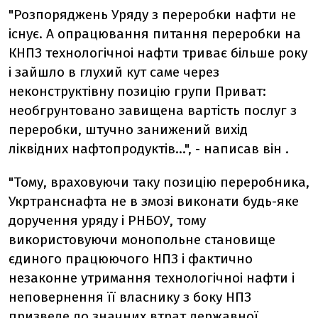
"Розпоряджень Уряду з переробки нафти не
існує. А опрацювання питання переробки на
КНПЗ технологічноі нафти триває більше року
і зайшло в глухий кут саме через
неконструктівну позицію групи Приват:
необгрунтовано завищена вартість послуг з
переробки, штучно занижений вихід
ліквідних нафтопродуктів…", - написав він .
"Тому, враховуючи таку позицію переробника,
Укртранснафта не в змозі виконати будь-яке
доручення уряду і РНБОУ, тому
використовуючи монопольне становище
єдиного працюючого НПЗ і фактично
незаконне утримання технологічноі нафти і
неповернення її власнику з боку НПЗ
призведе до значних втрат державної