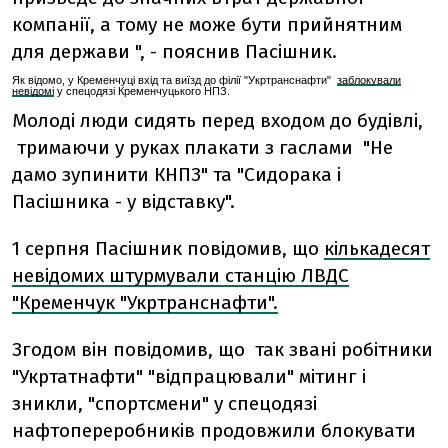
компанії, а тому не може бути прийнятним
для держави ", - пояснив Пасішник.
Як відомо, у Кременчуці вхід та виїзд до філії "Укртранснафти"
заблокували
невідомі
у спецодязі Кременчуцького НПЗ.
Молоді люди сидять перед входом до будівлі,
тримаючи у руках плакати з гаслами "Не
дамо зупинити КНПЗ" та "Сидорака і
Пасішника - у відставку".
1 серпня Пасішник повідомив, що
кількадесят
невідомих штурмували станцію ЛВДС
"Кременчук "Укртранснафти".
Згодом він повідомив, що так звані робітники
"Укртатнафти" "відпрацювали" мітинг і
зникли, "спортсмени" у спецодязі
нафтопереробників продовжили блокувати