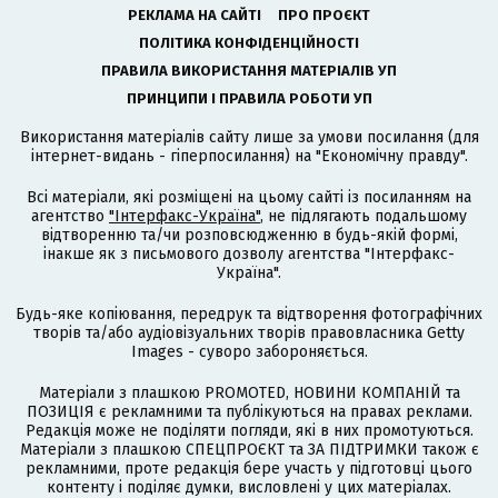
РЕКЛАМА НА САЙТІ
ПРО ПРОЄКТ
ПОЛІТИКА КОНФІДЕНЦІЙНОСТІ
ПРАВИЛА ВИКОРИСТАННЯ МАТЕРІАЛІВ УП
ПРИНЦИПИ І ПРАВИЛА РОБОТИ УП
Використання матеріалів сайту лише за умови посилання (для
інтернет-видань - гіперпосилання) на "Економічну правду".
Всі матеріали, які розміщені на цьому сайті із посиланням на
агентство
"Інтерфакс-Україна"
, не підлягають подальшому
відтворенню та/чи розповсюдженню в будь-якій формі,
інакше як з письмового дозволу агентства "Інтерфакс-
Україна".
Будь-яке копіювання, передрук та відтворення фотографічних
творів та/або аудіовізуальних творів правовласника Getty
Images - суворо забороняється.
Матеріали з плашкою PROMOTED, НОВИНИ КОМПАНІЙ та
ПОЗИЦІЯ є рекламними та публікуються на правах реклами.
Редакція може не поділяти погляди, які в них промотуються.
Матеріали з плашкою СПЕЦПРОЄКТ та ЗА ПІДТРИМКИ також є
рекламними, проте редакція бере участь у підготовці цього
контенту і поділяє думки, висловлені у цих матеріалах.