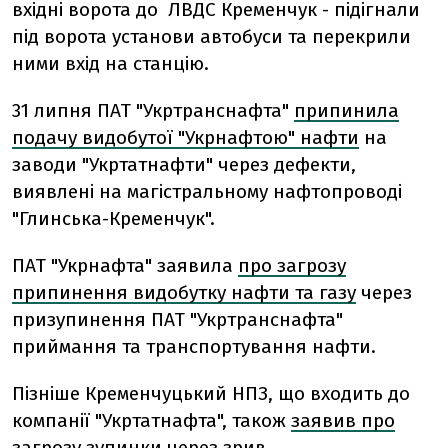
вхідні ворота до ЛВДС Кременчук - підігнали
під ворота установи автобуси та перекрили
ними вхід на станцію.
31 липня ПАТ "Укртранснафта"
припинила
подачу видобутої "Укрнафтою" нафти
на
заводи "Укртатнафти" через дефекти,
виявлені на магістральному нафтопроводі
"Глинська-Кременчук".
ПАТ "Укрнафта" заявила
про загрозу
припинення видобутку нафти та газу
через
призупинення ПАТ "Укртранснафта"
приймання та транспортування нафти.
Пізніше Кременчуцький НПЗ, що входить до
компанії "Укртатнафта", також
заявив про
загрозу зупинки через зрив