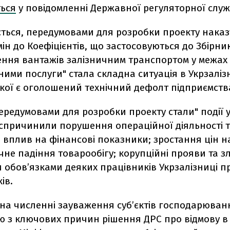
ться
у повідомленні Державної регуляторної служ
ється, передумовами для розробки проекту наказ
ін до Коефіцієнтів, що застосовуються до Збірни
ення вантажів залізничним транспортом у межах 
 ними послуги" стала складна ситуація в Укрзаліз
кої є оголошений технічний дефолт підприємств
передумовами для розробки проекту стали" події у
 спричинили порушення операційної діяльності 
вплив на фінансові показники; зростання цін н
чне падіння товарообігу; корупційні прояви та 
 обов’язками деяких працівників Укрзалізниці п
ів.
на численні зауваження суб’єктів господарюванн
єю з ключових причин рішення ДРС про відмову в