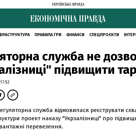
ФРАСТРУКТУРА
ПРАВИЛА ГРИ
ФІНАНСИ
СПЕЦПРОЄКТИ
ІНТЕР
яторна служба не дозв
алізниці" підвищити та
17:52
егуляторна служба відмовилася реєструвати сх
уктури проект наказу "Укрзалізниці" про підви
 вантажні перевезення.