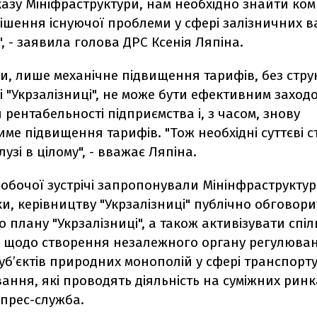
казу Мініфраструктури, нам необхідно знайти ко
рішення існуючої проблеми у сфері залізничних 
, - заявила голова ДРС Ксенія Ляпіна.
ми, лише механічне підвищення тарифів, без стру
ді "Укрзалізниці", не може бути ефективним захо
рентабельності підприємства і, з часом, знову
ме підвищення тарифів. "Тож необхідні суттєві с
узі в цілому", - вважає Ляпіна.
обочої зустрічі запропонували Мінінфраструктур
и, керівництву "Укрзалізниці" публічно обговор
 плану "Укрзалізниці", а також активізувати спіл
в щодо створення незалежного органу регулюва
суб’єктів природних монополій у сфері транспорту 
ння, які проводять діяльність на суміжних ринка
 прес-служба.