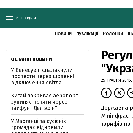
УСІ РОЗДІЛИ
НОВИНИ
ПУБЛІКАЦІЇ
КОЛОНКИ
ІН
Регул
ОСТАННІ НОВИНИ
"Укрз
У Венесуелі спалахнули
протести через щоденні
25 ТРАВНЯ 2015, 
відключення світла
Китай закриває аеропорт і
зупиняє потяги через
Державна р
тайфун "Дельфін"
Мінінфрастр
У Марганці та сусідніх
тарифів на
громадах відновили