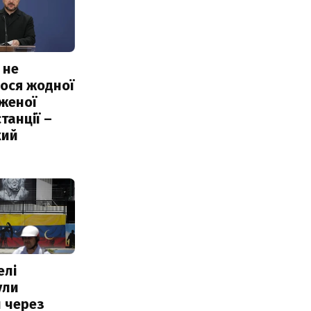
 не
ося жодної
женої
танції –
кий
елі
ули
 через