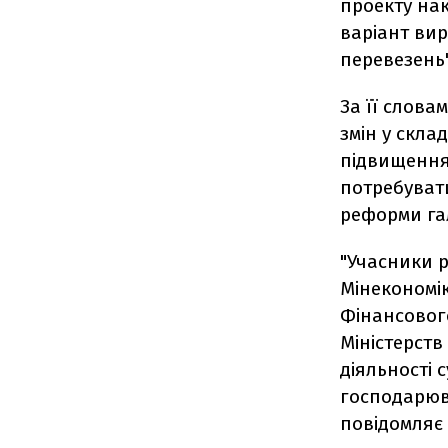
проекту на
варіант ви
перевезень"
За її слова
змін у скла
підвищення 
потребувати
реформи гал
"Учасники р
Мінекономік
Фінансового
Міністерст
діяльності 
господарюва
повідомляє