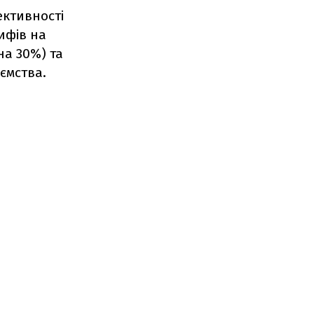
ективності
ифів на
на 30%) та
ємства.