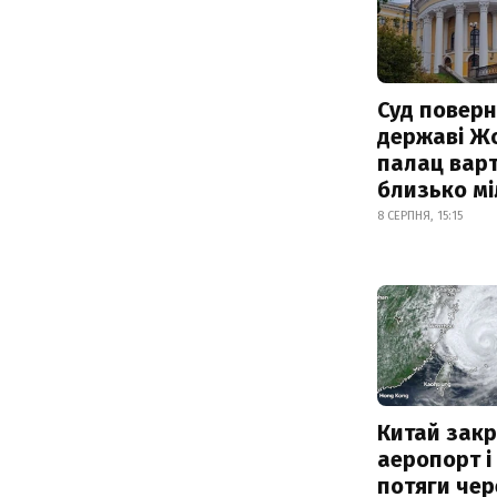
Суд поверн
державі Ж
палац варт
близько м
8 СЕРПНЯ, 15:15
Китай зак
аеропорт і
потяги чер