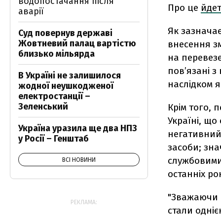
водопостачання після
Про це
йде
аварії
Як зазнача
Суд повернув державі
Жовтневий палац вартістю
внесення зм
близько мільярда
на перевез
пов’язані з
В Україні не залишилося
наслідком я
жодної неушкодженої
електростанції –
Зеленський
Крім того, 
Україні, що
Україна уразила ще два НПЗ
негативний 
у Росії – Генштаб
засоби; зна
службовими
ВСІ НОВИНИ
останніх рок
"Зважаючи 
РЕКЛАМА:
стали одні