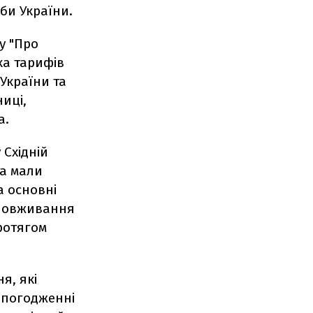
би України.
у "Про
ка тарифів
України та
ниці,
а.
 Східній
та мали
а основні
зловживання
ротягом
я, які
 погодженні