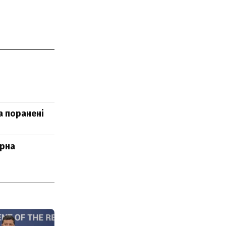
а поранені
ерна