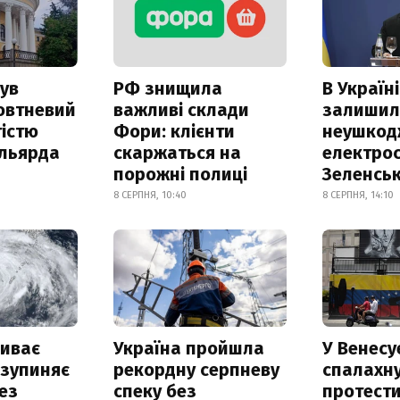
ув
РФ знищила
В Україні
овтневий
важливі склади
залишил
істю
Фори: клієнти
неушкод
ільярда
скаржаться на
електрос
порожні полиці
Зеленсь
8 СЕРПНЯ, 10:40
8 СЕРПНЯ, 14:10
риває
Україна пройшла
У Венесу
 зупиняє
рекордну серпневу
спалахн
ез
спеку без
протести