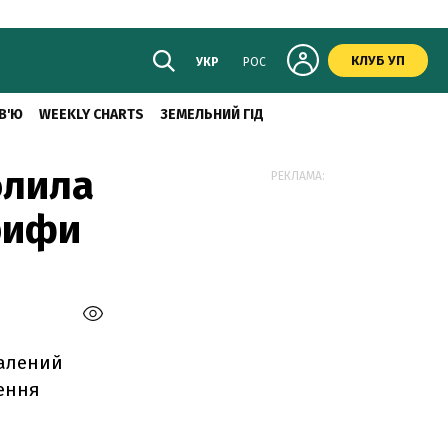
КЛУБ УП
УКР
РОС
В'Ю
WEEKLY CHARTS
ЗЕМЕЛЬНИЙ ГІД
олила
РЕКЛАМА:
рифи
валений
щення