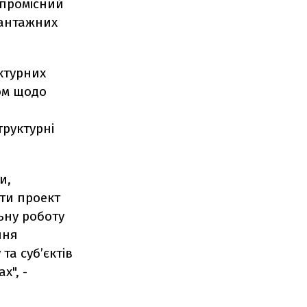
мпромісний
вантажних
ктурних
дом щодо
труктурні
и,
ити проект
ьну роботу
ння
та суб’єктів
х", -