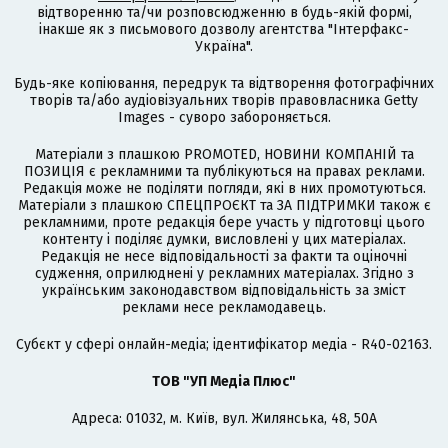
відтворенню та/чи розповсюдженню в будь-якій формі,
інакше як з письмового дозволу агентства "Інтерфакс-
Україна".
Будь-яке копіювання, передрук та відтворення фотографічних
творів та/або аудіовізуальних творів правовласника Getty
Images - суворо забороняється.
Матеріали з плашкою PROMOTED, НОВИНИ КОМПАНІЙ та
ПОЗИЦІЯ є рекламними та публікуються на правах реклами.
Редакція може не поділяти погляди, які в них промотуються.
Матеріали з плашкою СПЕЦПРОЄКТ та ЗА ПІДТРИМКИ також є
рекламними, проте редакція бере участь у підготовці цього
контенту і поділяє думки, висловлені у цих матеріалах.
Редакція не несе відповідальності за факти та оціночні
судження, оприлюднені у рекламних матеріалах. Згідно з
українським законодавством відповідальність за зміст
реклами несе рекламодавець.
Cубєкт у сфері онлайн-медіа; ідентифікатор медіа - R40-02163.
ТОВ "УП Медіа Плюс"
Адреса: 01032, м. Київ, вул. Жилянська, 48, 50А