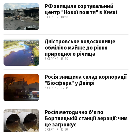
РФ знищила сортувальний
центр "Нової пошти" в Києві
5 СЕРПНЯ, 10:10
Дністровське водосховище
обміліло майже до рівня
природного річища
5 СЕРПНЯ, 13:20
Росія знищила склад корпорації
"Біосфера" у Дніпрі
5 СЕРПНЯ, 09:15
Росія методично б’є по
Бортницькій станції аерації: чим
це загрожує
5 СЕРПНЯ, 13:50