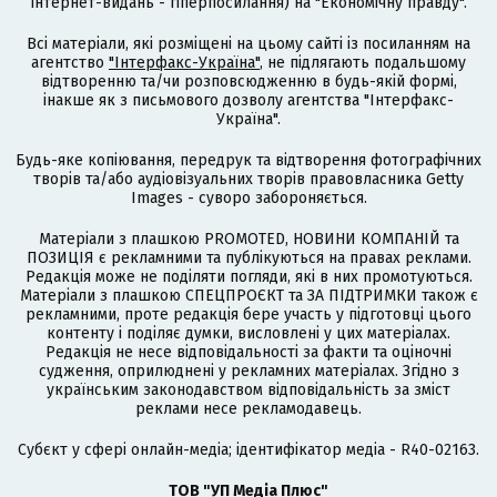
інтернет-видань - гіперпосилання) на "Економічну правду".
Всі матеріали, які розміщені на цьому сайті із посиланням на
агентство
"Інтерфакс-Україна"
, не підлягають подальшому
відтворенню та/чи розповсюдженню в будь-якій формі,
інакше як з письмового дозволу агентства "Інтерфакс-
Україна".
Будь-яке копіювання, передрук та відтворення фотографічних
творів та/або аудіовізуальних творів правовласника Getty
Images - суворо забороняється.
Матеріали з плашкою PROMOTED, НОВИНИ КОМПАНІЙ та
ПОЗИЦІЯ є рекламними та публікуються на правах реклами.
Редакція може не поділяти погляди, які в них промотуються.
Матеріали з плашкою СПЕЦПРОЄКТ та ЗА ПІДТРИМКИ також є
рекламними, проте редакція бере участь у підготовці цього
контенту і поділяє думки, висловлені у цих матеріалах.
Редакція не несе відповідальності за факти та оціночні
судження, оприлюднені у рекламних матеріалах. Згідно з
українським законодавством відповідальність за зміст
реклами несе рекламодавець.
Cубєкт у сфері онлайн-медіа; ідентифікатор медіа - R40-02163.
ТОВ "УП Медіа Плюс"