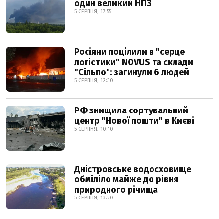
один великий НПЗ
5 СЕРПНЯ, 17:55
Росіяни поцілили в "серце
логістики" NOVUS та склади
"Сільпо": загинули 6 людей
5 СЕРПНЯ, 12:30
РФ знищила сортувальний
центр "Нової пошти" в Києві
5 СЕРПНЯ, 10:10
Дністровське водосховище
обміліло майже до рівня
природного річища
5 СЕРПНЯ, 13:20