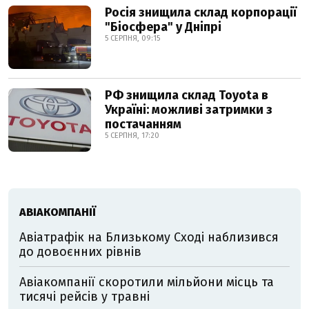
Росія знищила склад корпорації
"Біосфера" у Дніпрі
5 СЕРПНЯ, 09:15
РФ знищила склад Toyota в
Україні: можливі затримки з
постачанням
5 СЕРПНЯ, 17:20
АВІАКОМПАНІЇ
Авіатрафік на Близькому Сході наблизився
до довоєнних рівнів
Авіакомпанії скоротили мільйони місць та
тисячі рейсів у травні