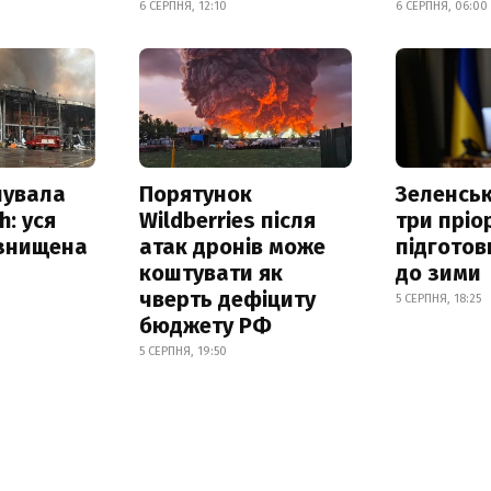
6 СЕРПНЯ, 12:10
6 СЕРПНЯ, 06:00
нувала
Порятунок
Зеленсь
h: уся
Wildberries після
три пріо
 знищена
атак дронів може
підготов
коштувати як
до зими
чверть дефіциту
5 СЕРПНЯ, 18:25
бюджету РФ
5 СЕРПНЯ, 19:50