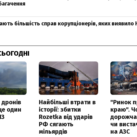
багачення
ають більшість справ корупціонерів, яких виявило 
СЬОГОДНІ
 дронів
Найбільші втрати в
"Ринок п
ще один
історії: збитки
краю". Ч
ПЗ
Rozetka від ударів
дорожчає
РФ сягають
чи виста
мільярдів
на АЗС