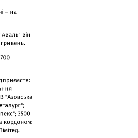
і – на
 Аваль" він
 гривень.
5700
ідприємств:
ання
ОВ "Азовська
еталург";
пекс"; 3500
за кордоном:
Лімітед.