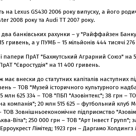
ть на Lexus GS430 2006 року випуску, а його родич
ter 2008 року та Audi TT 2007 року.
 два банківських рахунки – у "Райффайзен Банку
15 гривень, а у ПУМБ – 15 мільйонів 444 тисячі 276
ні папери ПрАТ "Бахмутський Аграрний Союз" на 
ПрАТ "Євростудія" на 11 400 гривень.
ж має внески до статутних капіталів наступних п
вень – ТОВ "Музей історичного культурного надб
05 млн 625 334 – ТОВ "ПБП "Азовінтекс"; 38 грн – Т
а компанія"; 20 млн 515 625 – футбольний клуб М
 – ТОВ Зовнішньоекономічне підприємство "Азовім
Аква-Віта"; 250 000 грн – ТОВ "Арт Інвест Групп"; 
 Ерроукрест Лімітед; 1923 грн – Даргамо Холдингз 