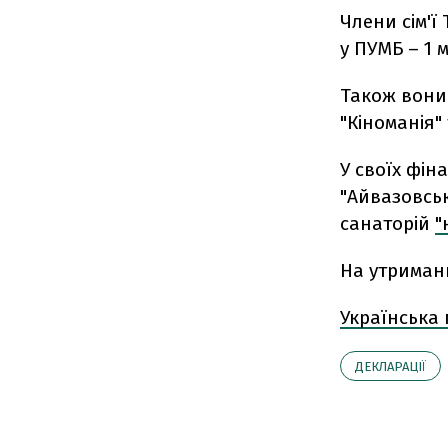
Члени сім'ї
у ПУМБ – 1 
Також вони 
"Кіноманія" 
У своїх фін
"Айвазовськ
санаторій
"
На утриман
Українська
ДЕКЛАРАЦІЇ