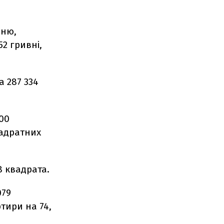
вню,
2 гривні,
а 287 334
600
квадратних
8 квадрата.
079
ртири на 74,