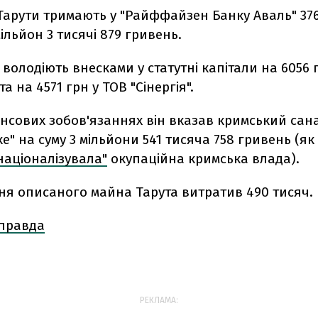
 Тарути тримають у "Райффайзен Банку Аваль" 376
мільйон 3 тисячі 879 гривень.
володіють внесками у статутні капітали на 6056 
та на 4571 грн у ТОВ "Сінергія".
ансових зобов'язаннях він вказав кримський сан
е" на суму 3 мільйони 541 тисяча 758 гривень (як
націоналізувала"
окупаційна кримська влада).
ня описаного майна Тарута витратив 490 тисяч.
 правда
РЕКЛАМА: