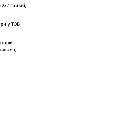
 232 гривні,
грн у ТОВ
аторій
 відомо,