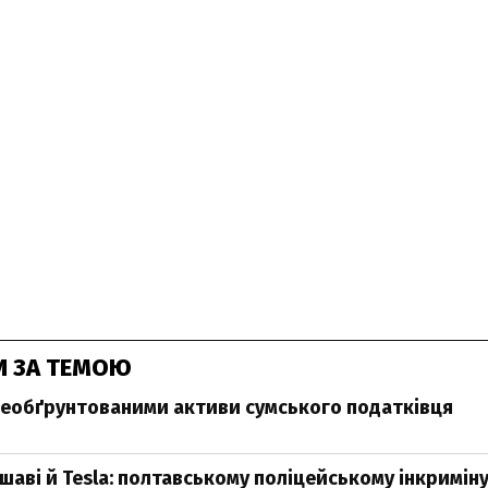
И ЗА ТЕМОЮ
необґрунтованими активи сумського податківця
шаві й Tesla: полтавському поліцейському інкримін