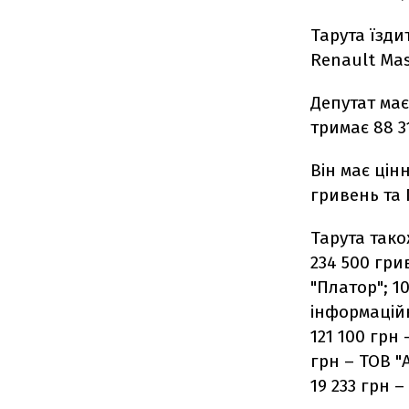
Тарута їзди
Renault Mas
Депутат має
тримає 88 3
Він має цін
гривень та 
Тарута тако
234 500 гри
"Платор"; 1
інформаційн
121 100 грн
грн – ТОВ "
19 233 грн –