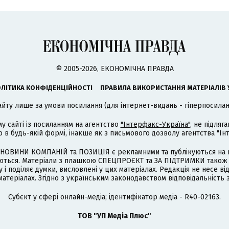
© 2005-2026, ЕКОНОМІЧНА ПРАВДА
ЛІТИКА КОНФІДЕНЦІЙНОСТІ
ПРАВИЛА ВИКОРИСТАННЯ МАТЕРІАЛІВ 
айту лише за умови посилання (для інтернет-видань - гіперпосиланн
му сайті із посиланням на агентство
"Інтерфакс-Україна"
, не підля
 будь-якій формі, інакше як з письмового дозволу агентства "Ін
НОВИНИ КОМПАНІЙ та ПОЗИЦІЯ є рекламними та публікуються на п
туються. Матеріали з плашкою СПЕЦПРОЄКТ та ЗА ПІДТРИМКИ також
 і поділяє думки, висловлені у цих матеріалах. Редакція не несе ві
атеріалах. Згідно з українським законодавством відповідальність 
Cубєкт у сфері онлайн-медіа; ідентифікатор медіа - R40-02163.
ТОВ "УП Медіа Плюс"