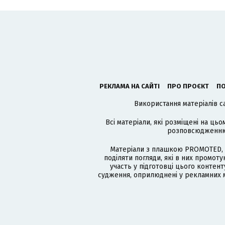
РЕКЛАМА НА САЙТІ
ПРО ПРОЄКТ
ПО
Використання матеріалів с
Всі матеріали, які розміщені на цьо
розповсюдженню в
Матеріали з плашкою PROMOTED, 
поділяти погляди, які в них промо
участь у підготовці цього контенту
судження, оприлюднені у рекламних м