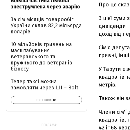
Більша частина Львова
Про це ска
знеструмлена через аварію
З цієї суми
За сім місяців товарообіг
України склав 82,2 мільярда
дивіденди і
доларів
дохід від п
10 мільйонів гривень на
Сім'я депут
масштабування
гривні, інші
ветеранського та
дружнього до ветеранів
бізнесу
У Тарути є 
квадратів та
Тепер таксі можна
метрів.
замовляти через ШІ – Bolt
Також він з
ВСІ НОВИНИ
Члени сім'ї
квадратів, 
РЕКЛАМА:
42 і 168 ква