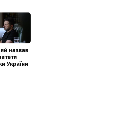
кий назвав
ритети
ки України