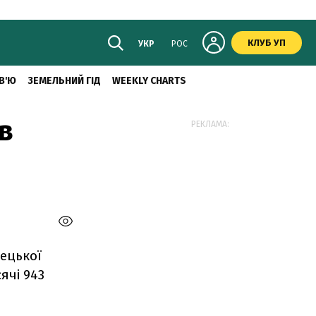
КЛУБ УП
УКР
РОС
В'Ю
ЗЕМЕЛЬНИЙ ГІД
WEEKLY CHARTS
в
РЕКЛАМА:
нецької
сячі 943