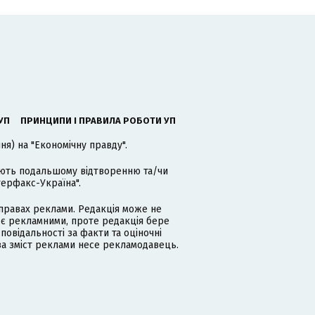
УП
ПРИНЦИПИ І ПРАВИЛА РОБОТИ УП
я) на "Економічну правду".
гають подальшому відтворенню та/чи
терфакс-Україна".
равах реклами. Редакція може не
 є рекламними, проте редакція бере
дповідальності за факти та оціночні
за зміст реклами несе рекламодавець.