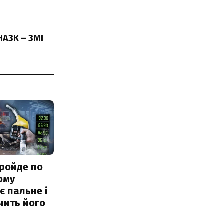
НАЗК – ЗМІ
ройде по
ому
 пальне і
чить його