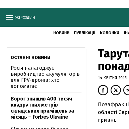
УСІ РОЗДІЛИ
НОВИНИ
ПУБЛІКАЦІЇ
КОЛОНКИ
ІН
Тарут
ОСТАННІ НОВИНИ
понад
Росія налагоджує
виробництво акумуляторів
14 КВІТНЯ 2015, 
для FPV-дронів: хто
допомагає
Ворог знищив 400 тисяч
Позафракцій
квадратних метрів
складських приміщень за
області Серг
місяць – Forbes Ukraine
гривні.