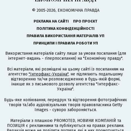
© 2005-2026, ЕКОНОМІЧНА ПРАВДА
РЕКЛАМА НА САЙТІ
ПРО ПРОЄКТ
ПОЛІТИКА КОНФІДЕНЦІЙНОСТІ
ПРАВИЛА ВИКОРИСТАННЯ МАТЕРІАЛІВ УП
ПРИНЦИПИ І ПРАВИЛА РОБОТИ УП
Використання матеріалів сайту лише за умови посилання (для
інтернет-видань - гіперпосилання) на "Економічну правду".
Всі матеріали, які розміщені на цьому сайті із посиланням на
агентство
"Інтерфакс-Україна"
, не підлягають подальшому
відтворенню та/чи розповсюдженню в будь-якій формі,
інакше як з письмового дозволу агентства "Інтерфакс-
Україна".
Будь-яке копіювання, передрук та відтворення фотографічних
творів та/або аудіовізуальних творів правовласника Getty
Images - суворо забороняється.
Матеріали з плашкою PROMOTED, НОВИНИ КОМПАНІЙ та
ПОЗИЦІЯ є рекламними та публікуються на правах реклами.
Редакція може не поділяти погляди, які в них промотуються.