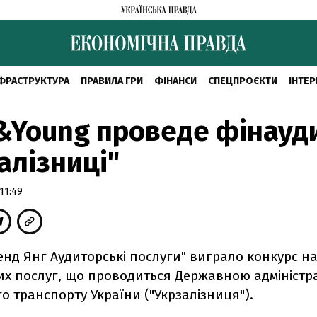
ФРАСТРУКТУРА
ПРАВИЛА ГРИ
ФІНАНСИ
СПЕЦПРОЄКТИ
ІНТЕР
&Young проведе фінауд
алізниці"
11:49
енд Янг Аудиторські послуги" виграло конкурс н
их послуг, що проводиться Державною адміністр
о транспорту України ("Укрзалізниця").