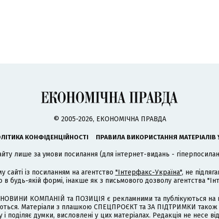
© 2005-2026, ЕКОНОМІЧНА ПРАВДА
ЛІТИКА КОНФІДЕНЦІЙНОСТІ
ПРАВИЛА ВИКОРИСТАННЯ МАТЕРІАЛІВ 
айту лише за умови посилання (для інтернет-видань - гіперпосиланн
му сайті із посиланням на агентство
"Інтерфакс-Україна"
, не підля
 будь-якій формі, інакше як з письмового дозволу агентства "Ін
НОВИНИ КОМПАНІЙ та ПОЗИЦІЯ є рекламними та публікуються на п
туються. Матеріали з плашкою СПЕЦПРОЄКТ та ЗА ПІДТРИМКИ також
 і поділяє думки, висловлені у цих матеріалах. Редакція не несе ві