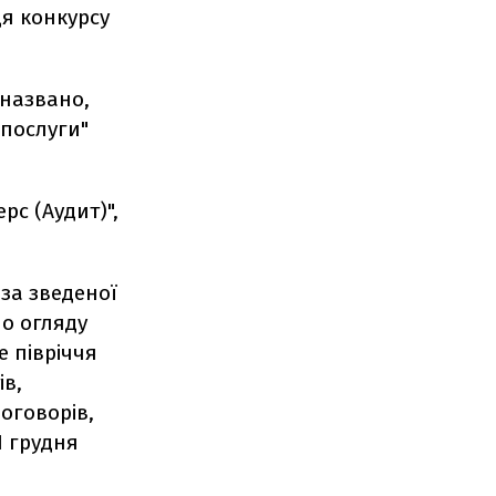
я конкурсу
 названо,
 послуги"
рс (Аудит)",
за зведеної
 по огляду
е півріччя
ів,
оговорів,
1 грудня