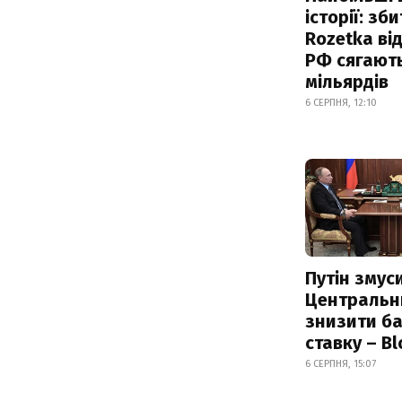
історії: зб
Rozetka від
РФ сягают
мільярдів
6 СЕРПНЯ, 12:10
Путін змус
Центральн
знизити б
ставку – B
6 СЕРПНЯ, 15:07