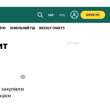
КЛУБ УП
УКР
РОС
В'Ю
ЗЕМЕЛЬНИЙ ГІД
WEEKLY CHARTS
ит
РЕКЛАМА:
а закупівлю
ацією