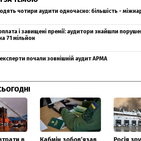
одять чотири аудити одночасно: більшість - міжна
рплата і завищені премії: аудитори знайшли поруше
на 71 мільйон
експерти почали зовнішній аудит АРМА
СЬОГОДНІ
втрати в
Кабмін зобовʼязав
Росія зр