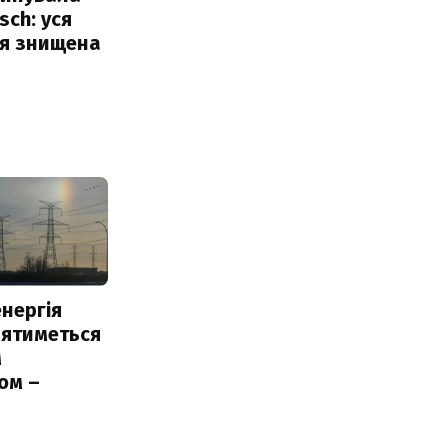
sch: уся
ія знищена
нергія
лятиметься
м
ом –
ь