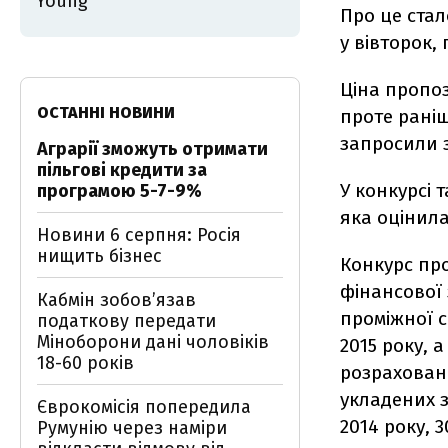
Young
Про це ста
у вівторок, 
Ціна пропоз
ОСТАННІ НОВИНИ
проте раніш
запросили з
Аграрії зможуть отримати
пільгові кредити за
У конкурсі 
програмою 5-7-9%
яка оцінила
Новини 6 серпня: Росія
нищить бізнес
Конкурс про
фінансової з
Кабмін зобовʼязав
проміжної с
податкову передати
Міноборони дані чоловіків
2015 року, 
18-60 років
розраховани
укладених 
Єврокомісія попередила
2014 року, 3
Румунію через наміри