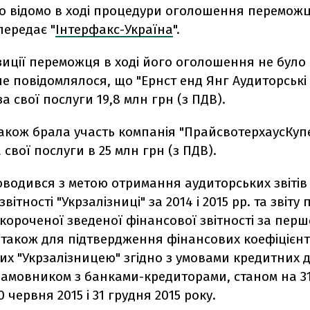
ло відомо в ході процедури оголошення переможц
передає "
Інтерфакс-Україна
".
иції переможця в ході його оголошення не було
е повідомлялося, що "Ернст енд Янг Аудиторські
а свої послуги 19,8 млн грн (з ПДВ).
також брала участь компанія "ПрайсвотерхаусКупе
 свої послуги в 25 млн грн (з ПДВ).
водився з метою отримання аудиторських звітів 
вітності "Укрзалізниці" за 2014 і 2015 рр. та звіту
короченої зведеної фінансової звітності за перш
а також для підтвердження фінансових коефіцієнт
х "Укрзалізницею" згідно з умовами кредитних д
замовником з банками-кредиторами, станом на 3
0 червня 2015 і 31 грудня 2015 року.