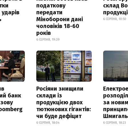
итки
податкову
склад Bo
 ударів
передати
продукц
ь
Міноборони дані
6 СЕРПНЯ, 10:50
чоловіків 18-60
років
6 СЕРПНЯ, 19:39
ив
Росіяни знищили
Електрое
ий банк
склади із
розподі
азову
продукцією двох
за нови
loomberg
тютюнових гігантів:
принцип
чи буде дефіцит
Шмигал
6 СЕРПНЯ, 18:04
6 СЕРПНЯ, 18:23