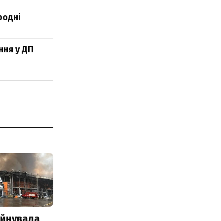
родні
ння у ДП
уйнувала