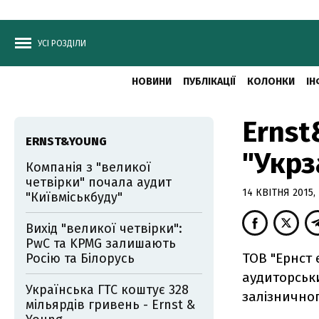
УСІ РОЗДІЛИ
НОВИНИ
ПУБЛІКАЦІЇ
КОЛОНКИ
ІН
Ernst
ERNST&YOUNG
"Укрз
Компанія з "великої
четвірки" почала аудит
14 КВІТНЯ 2015, 
"Київміськбуду"
Вихід "великої четвірки":
PwC та KPMG залишають
ТОВ "Ернст 
Росію та Білорусь
аудиторськ
Українська ГТС коштує 328
залізничног
мільярдів гривень - Ernst &