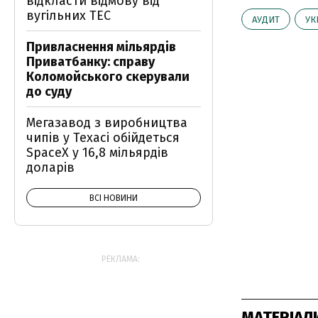
відкласти відмову від
вугільних ТЕС
АУДИТ
УК
Привласнення мільярдів
Приватбанку: справу
Коломойського скерували
до суду
Мегазавод з виробництва
чипів у Техасі обійдеться
SpaceX у 16,8 мільярдів
доларів
ВСІ НОВИНИ
РЕКЛАМА:
МАТЕРІАЛ