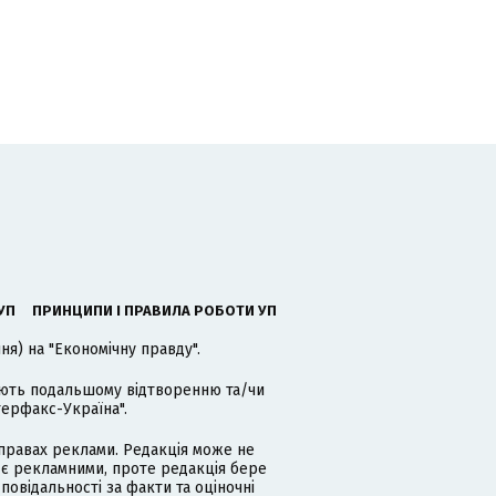
УП
ПРИНЦИПИ І ПРАВИЛА РОБОТИ УП
я) на "Економічну правду".
гають подальшому відтворенню та/чи
терфакс-Україна".
равах реклами. Редакція може не
 є рекламними, проте редакція бере
дповідальності за факти та оціночні