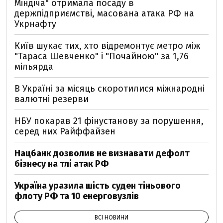
Міндіча" отримала посаду в
держпідприємстві, масована атака РФ на
Укрнафту
Київ шукає тих, хто відремонтує метро між
"Тараса Шевченко" і "Почайною" за 1,76
мільярда
В Україні за місяць скоротилися міжнародні
валютні резерви
НБУ покарав 21 фінустанову за порушення,
серед них Райффайзен
Нацбанк дозволив не визнавати дефолт
бізнесу на тлі атак РФ
Україна уразила шість суден тіньового
флоту РФ та 10 енерговузлів
ВСІ НОВИНИ