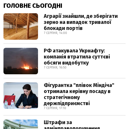
ГОЛОВНЕ СЬОГОДНІ
Аграрії знайшли, де зберігати
зерно на випадок тривалої
блокади портів
7 СЕРПНЯ, 14:00
РФ атакувала Укрнафту:
компанія втратила суттєві
обсяги видобутку
7 СЕРПНЯ, 16:50
Фігурантка "плівок Міндіча"
отримала керівну посаду в
стратегічному
держпідприємстві
7 СЕРПНЯ, 17:10
Штрафи за
адмінправопорушення