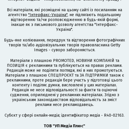
Всі матеріали, які розміщені на цьому сайті із посиланням на
агентство
"Інтерфакс-Україна"
, не підлягають подальшому
відтворенню та/чи розповсюдженню в будь-якій формі,
інакше як з письмового дозволу агентства "Інтерфакс-
Україна".
Будь-яке копіювання, передрук та відтворення фотографічних
творів та/або аудіовізуальних творів правовласника Getty
Images - суворо забороняється.
Матеріали з плашкою PROMOTED, НОВИНИ КОМПАНІЙ та
ПОЗИЦІЯ є рекламними та публікуються на правах реклами.
Редакція може не поділяти погляди, які в них промотуються.
Матеріали з плашкою СПЕЦПРОЄКТ та ЗА ПІДТРИМКИ також є
рекламними, проте редакція бере участь у підготовці цього
контенту і поділяє думки, висловлені у цих матеріалах.
Редакція не несе відповідальності за факти та оціночні
судження, оприлюднені у рекламних матеріалах. Згідно з
українським законодавством відповідальність за зміст
реклами несе рекламодавець.
Cубєкт у сфері онлайн-медіа; ідентифікатор медіа - R40-02163.
ТОВ "УП Медіа Плюс"