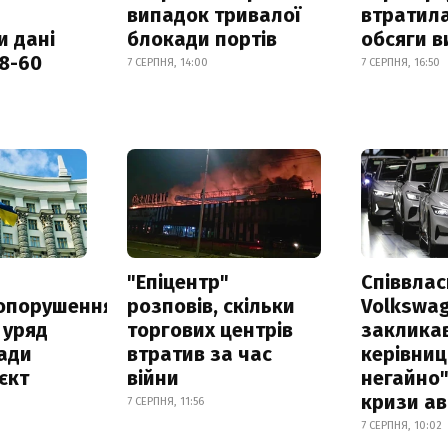
випадок тривалої
втратила
и дані
блокади портів
обсяги в
18-60
7 СЕРПНЯ, 14:00
7 СЕРПНЯ, 16:50
а
"Епіцентр"
Співвла
опорушення
розповів, скільки
Volkswa
 уряд
торгових центрів
заклика
ади
втратив за час
керівниц
єкт
війни
негайно"
кризи ав
7 СЕРПНЯ, 11:56
7 СЕРПНЯ, 10:02