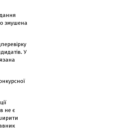
одання
то змушена
цперевірку
дидатів. У
’язана
Конкурсної
ції
в не є
зширити
тавник