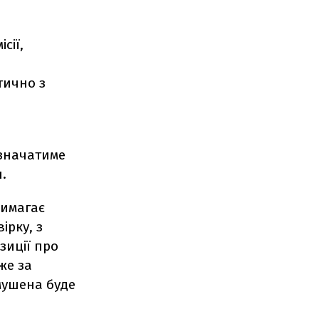
сії,
тично з
означатиме
.
вимагає
ірку, з
зиції про
же за
змушена буде