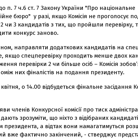
до п. 7 ч.6 ст. 7 Закону України "Про національне
йне бюро" у разі, якщо Комісія не проголосує п
2 чи 3 кандидатів з тих, що пройшли перевірку, 
дити конкурс заново.
оном, направляти додаткових кандидатів на спе
, якщо спецперевірку проходить менше двох кан
ження перевірки 2 чи більше осіб – Комісія зобов
оміж них фіналістів на подання президенту.
7 квітня, о 14.00 відбудеться фінальне засідання 
аяви членів Конкурсної комісії про тиск адміністра
дають зрозуміти, що ніхто з відібраних кандидаті
м президента, а відтак вони намагатимуться ро
ий вже фактично закінчений, - стверджує предс