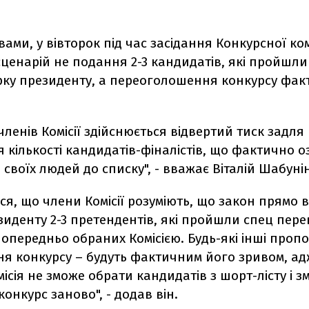
вами, у вівторок під час засідання Конкурсної комі
ценарій не подання 2-3 кандидатів, які пройшли
рку президенту, а переоголошення конкурсу фак
членів Комісії здійснюється відвертий тиск задля
кількості кандидатів-фіналістів, що фактично 
своїх людей до списку", - вважає Віталій Шабунін
ся, що члени Комісії розуміють, що закон прямо 
иденту 2-3 претендентів, які пройшли спец перев
опередньо обраних Комісією. Будь-які інші пропо
я конкурсу – будуть фактичним його зривом, ад
ісія не зможе обрати кандидатів з шорт-лісту і 
онкурс заново", - додав він.