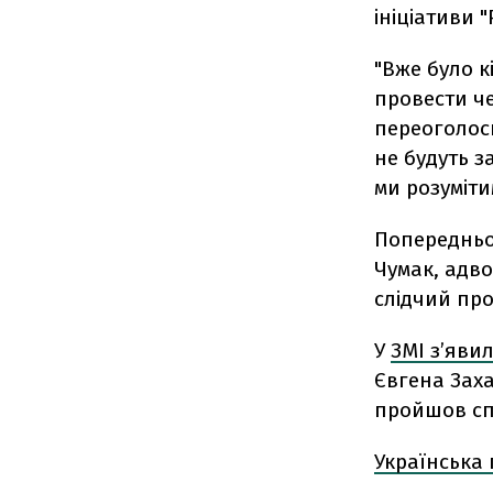
ініціативи
"Вже було к
провести ч
переоголоси
не будуть з
ми розуміти
Попередньо 
Чумак, адво
слідчий про
У
ЗМІ з’яви
Євгена Заха
пройшов сп
Українська