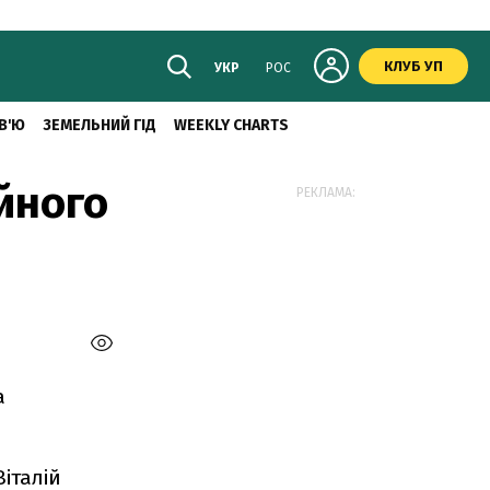
КЛУБ УП
УКР
РОС
В'Ю
ЗЕМЕЛЬНИЙ ГІД
WEEKLY CHARTS
йного
РЕКЛАМА:
а
італій