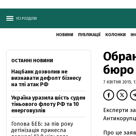
УСІ РОЗДІЛИ
НОВИНИ
ПУБЛІКАЦІЇ
КОЛОНКИ
ІН
Обран
ОСТАННІ НОВИНИ
бюро 
Нацбанк дозволив не
визнавати дефолт бізнесу
7 КВІТНЯ 2015, 1
на тлі атак РФ
Україна уразила шість суден
тіньового флоту РФ та 10
Експерти з
енерговузлів
Антикорупц
Голова БЕБ: за пів року
детінізація принесла
Про це заяв