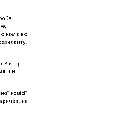
.
проба
ому
ю комісією
резиденту,
т Віктор
лишній
ної комісії
Варичев, не