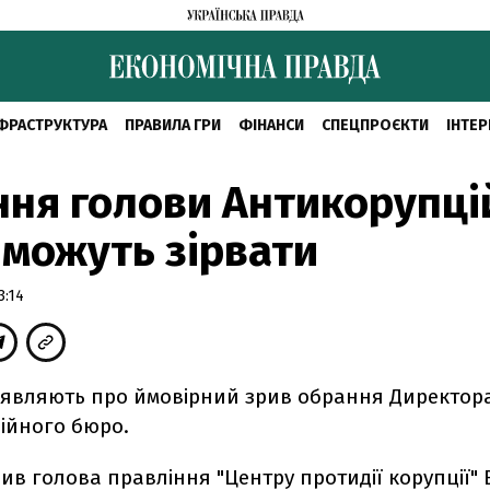
ФРАСТРУКТУРА
ПРАВИЛА ГРИ
ФІНАНСИ
СПЕЦПРОЄКТИ
ІНТЕР
ня голови Антикорупці
можуть зірвати
3:14
аявляють про ймовірний зрив обрання Директор
ійного бюро.
ив голова правління "Центру протидії корупції" В