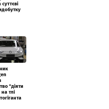
 суттєві
идобутку
сник
gen
в
тво "діяти
 на тлі
тогіганта