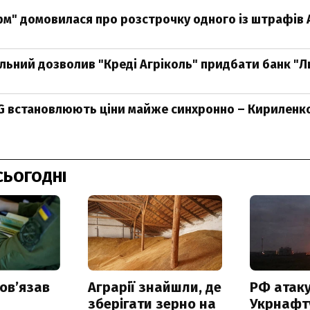
м" домовилася про розстрочку одного із штрафів
ьний дозволив "Креді Агріколь" придбати банк "Л
G встановлюють ціни майже синхронно – Кириленк
СЬОГОДНІ
овʼязав
Аграрії знайшли, де
РФ атак
зберігати зерно на
Укрнафту