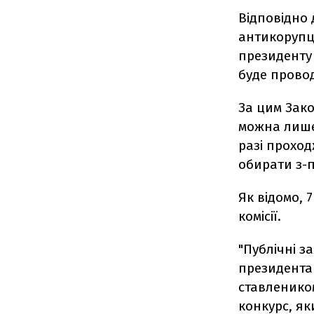
Відповідно 
антикорупці
президенту 
буде прово
За цим Зак
можна лише
разі проход
обирати з-п
Як відомо, 
комісії.
"Публічні з
президента 
ставленико
конкурс, як