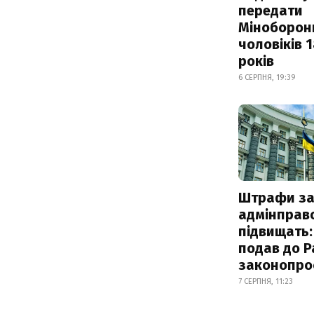
передати
Міноборон
чоловіків 
років
6 СЕРПНЯ, 19:39
Штрафи з
адмінправ
підвищать:
подав до Р
законопро
7 СЕРПНЯ, 11:23