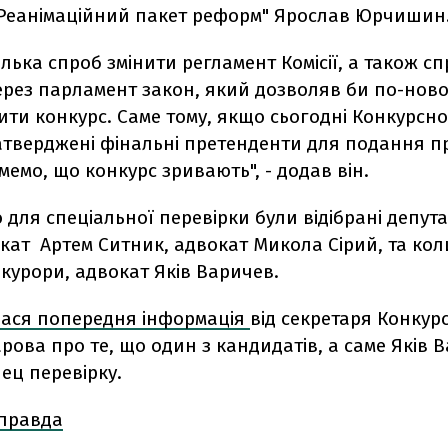
 "Реанімаційний пакет реформ" Ярослав Юрчишин
ілька спроб змінити регламент Комісії, а також с
ерез парламент закон, який дозволяв би по-нов
ти конкурс. Саме тому, якщо сьогодні Конкурсно
атверджені фінальні претенденти для подання п
мемо, що конкурс зривають", - додав він.
для спеціальної перевірки були відібрані депута
кат Артем Ситник, адвокат Микола Сірий, та ко
курори, адвокат Яків Варичев.
лася попередня інформація
від секретаря Конкурс
рова про те, що один з кандидатів, а саме Яків 
ец перевірку.
 правда