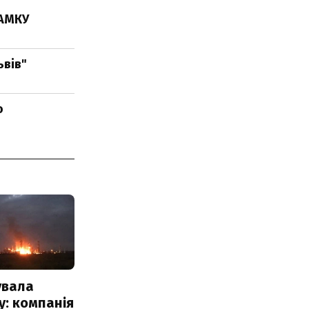
 АМКУ
ьвів"
о
увала
: компанія