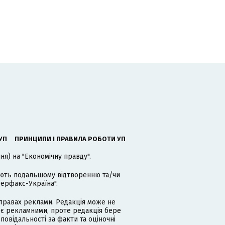
УП
ПРИНЦИПИ І ПРАВИЛА РОБОТИ УП
я) на "Економічну правду".
гають подальшому відтворенню та/чи
терфакс-Україна".
равах реклами. Редакція може не
 є рекламними, проте редакція бере
дповідальності за факти та оціночні