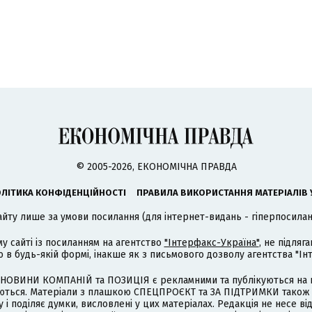
© 2005-2026, ЕКОНОМІЧНА ПРАВДА
ЛІТИКА КОНФІДЕНЦІЙНОСТІ
ПРАВИЛА ВИКОРИСТАННЯ МАТЕРІАЛІВ 
айту лише за умови посилання (для інтернет-видань - гіперпосиланн
му сайті із посиланням на агентство
"Інтерфакс-Україна"
, не підля
 будь-якій формі, інакше як з письмового дозволу агентства "Ін
НОВИНИ КОМПАНІЙ та ПОЗИЦІЯ є рекламними та публікуються на п
туються. Матеріали з плашкою СПЕЦПРОЄКТ та ЗА ПІДТРИМКИ також
 і поділяє думки, висловлені у цих матеріалах. Редакція не несе ві