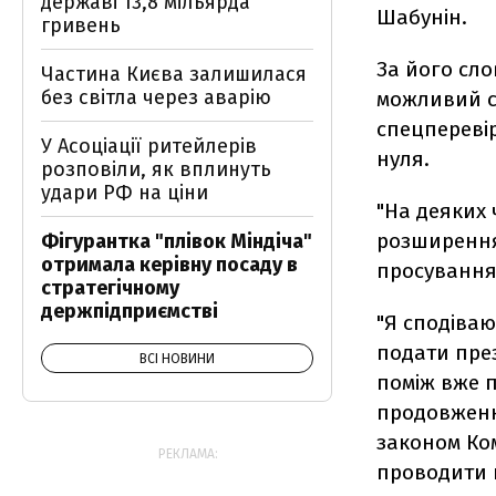
державі 13,8 мільярда
Шабунін.
гривень
За його сло
Частина Києва залишилася
без світла через аварію
можливий с
спецпереві
У Асоціації ритейлерів
нуля.
розповіли, як вплинуть
удари РФ на ціни
"На деяких 
розширення 
Фігурантка "плівок Міндіча"
отримала керівну посаду в
просування 
стратегічному
держпідприємстві
"Я сподіваю
подати през
ВСІ НОВИНИ
поміж вже п
продовженн
законом Ком
РЕКЛАМА:
проводити к