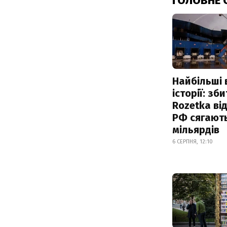
ГОЛОВНЕ 
Найбільші 
історії: зб
Rozetka від
РФ сягают
мільярдів
6 СЕРПНЯ, 12:10