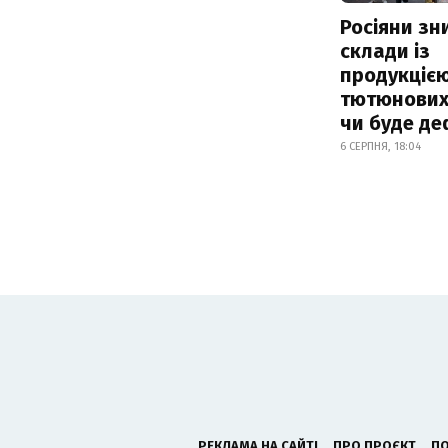
Росіяни з
склади із
продукцією
тютюнових 
чи буде де
6 СЕРПНЯ, 18:04
РЕКЛАМА НА САЙТІ
ПРО ПРОЄКТ
ПО