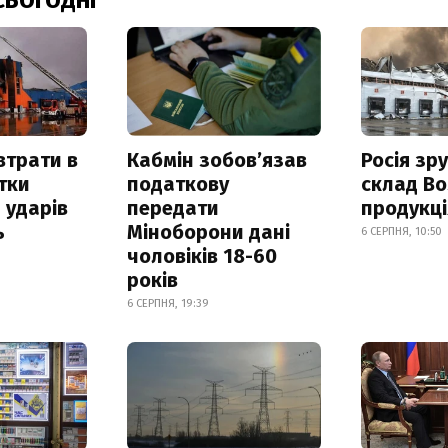
СЬОГОДНІ
втрати в
Кабмін зобовʼязав
Росія зр
итки
податкову
склад Bo
 ударів
передати
продукц
ь
Міноборони дані
6 СЕРПНЯ, 10:50
чоловіків 18-60
років
6 СЕРПНЯ, 19:39