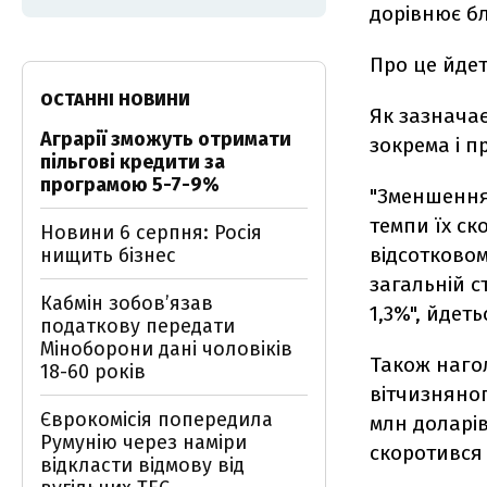
дорівнює бл
Про це йдет
ОСТАННІ НОВИНИ
Як зазнача
Аграрії зможуть отримати
зокрема і 
пільгові кредити за
програмою 5-7-9%
"Зменшення 
темпи їх с
Новини 6 серпня: Росія
відсотковом
нищить бізнес
загальній с
Кабмін зобовʼязав
1,3%", йдеть
податкову передати
Міноборони дані чоловіків
Також наго
18-60 років
вітчизняног
Єврокомісія попередила
млн доларів
Румунію через наміри
скоротився
відкласти відмову від