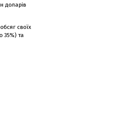
лн доларів
обсяг своїх
о 35%) та