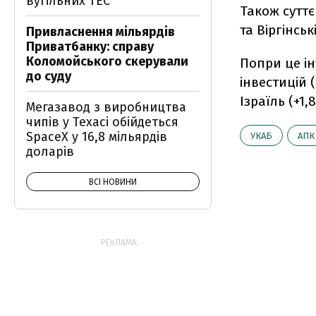
вугільних ТЕС
Також суттє
та Віргінськ
Привласнення мільярдів
Приватбанку: справу
Коломойського скерували
Попри це ін
до суду
інвестицій 
Ізраїль (+1,
Мегазавод з виробництва
чипів у Техасі обійдеться
SpaceX у 16,8 мільярдів
УКАБ
АПК
доларів
ВСІ НОВИНИ
РЕКЛАМА: