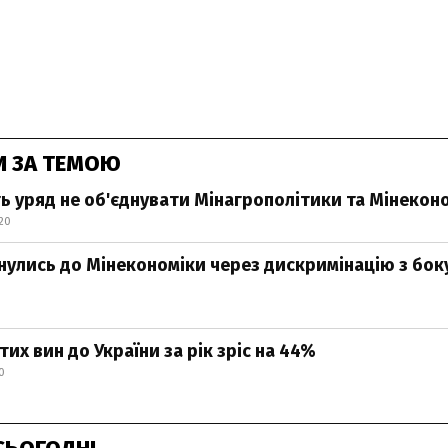
И ЗА ТЕМОЮ
ь уряд не об'єднувати Мінагрополітики та Мінекон
:20
рнулись до Мінекономіки через дискримінацію з бок
тих вин до України за рік зріс на 44%
0