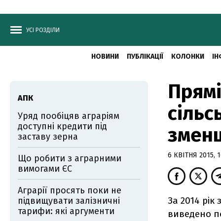
УСІ РОЗДІЛИ
НОВИНИ
ПУБЛІКАЦІЇ
КОЛОНКИ
ІН
Прямі
АПК
сільс
Уряд пообіцяв аграріям
доступні кредити під
зменш
заставу зерна
6 КВІТНЯ 2015, 1
Що робити з аграрними
вимогами ЄС
Аграрії просять поки не
За 2014 рік
підвищувати залізничні
тарифи: які аргументи
виведено по