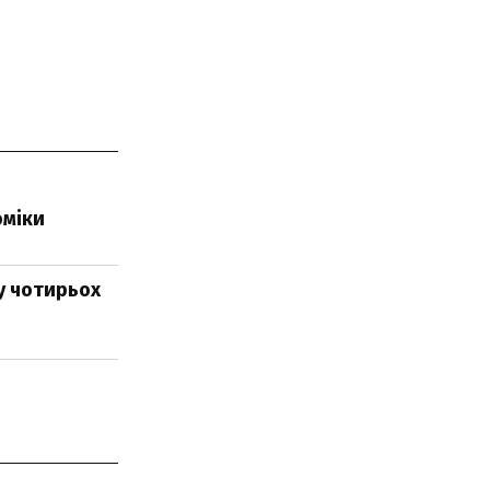
оміки
у чотирьох