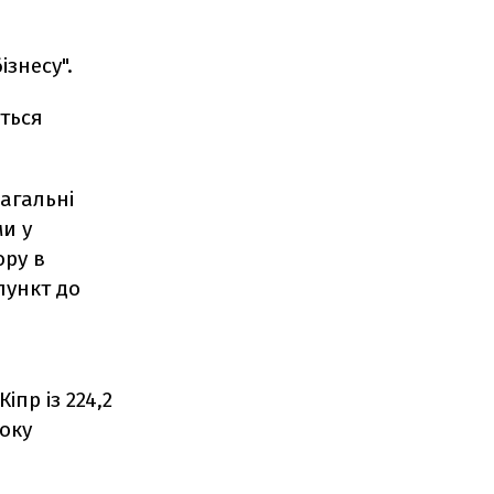
ізнесу".
ться
Загальні
и у
ору в
пункт до
пр із 224,2
року