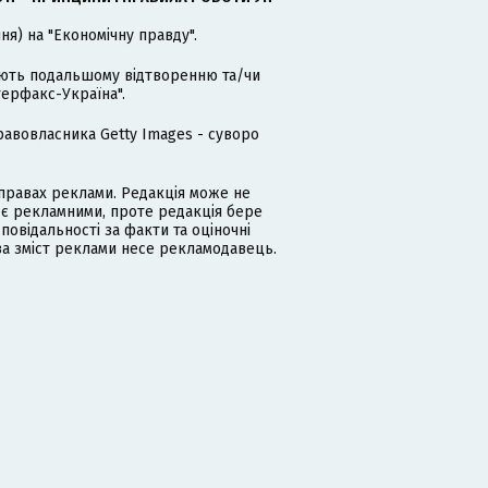
я) на "Економічну правду".
гають подальшому відтворенню та/чи
терфакс-Україна".
равовласника Getty Images - суворо
равах реклами. Редакція може не
 є рекламними, проте редакція бере
дповідальності за факти та оціночні
за зміст реклами несе рекламодавець.