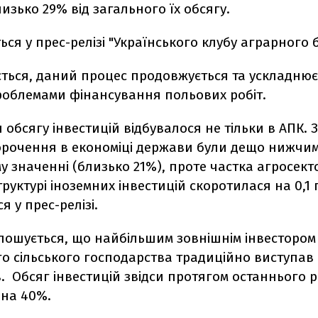
изько 29% від загального їх обсягу.
ься у прес-релізі "Українського клубу аграрного б
ється, даний процес продовжується та ускладнює
проблемами фінансування польових робіт.
обсягу інвестицій відбувалося не тільки в АПК. 
корочення в економіці держави були дещо нижчим
у значенні (близько 21%), проте частка агросект
труктурі іноземних інвестицій скоротилася на 0,1 
ся у прес-релізі.
лошується, що найбільшим зовнішнім інвестором
о сільського господарства традиційно виступав Кі
. Обсяг інвестицій звідси протягом останнього 
 на 40%.