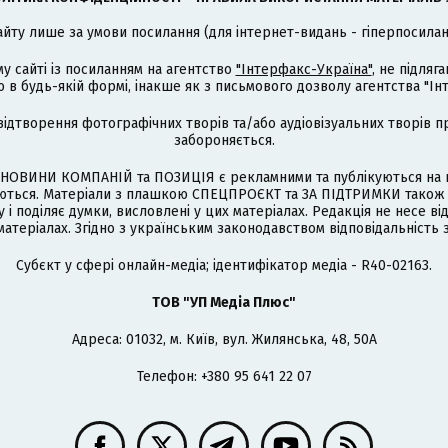
айту лише за умови посилання (для інтернет-видань - гіперпосиланн
му сайті із посиланням на агентство
"Інтерфакс-Україна"
, не підля
 будь-якій формі, інакше як з письмового дозволу агентства "Ін
відтворення фотографічних творів та/або аудіовізуальних творів п
забороняється.
НОВИНИ КОМПАНІЙ та ПОЗИЦІЯ є рекламними та публікуються на п
туються. Матеріали з плашкою СПЕЦПРОЄКТ та ЗА ПІДТРИМКИ також
 і поділяє думки, висловлені у цих матеріалах. Редакція не несе ві
атеріалах. Згідно з українським законодавством відповідальність 
Cубєкт у сфері онлайн-медіа; ідентифікатор медіа - R40-02163.
ТОВ "УП Медіа Плюс"
Адреса: 01032, м. Київ, вул. Жилянська, 48, 50А
Телефон: +380 95 641 22 07