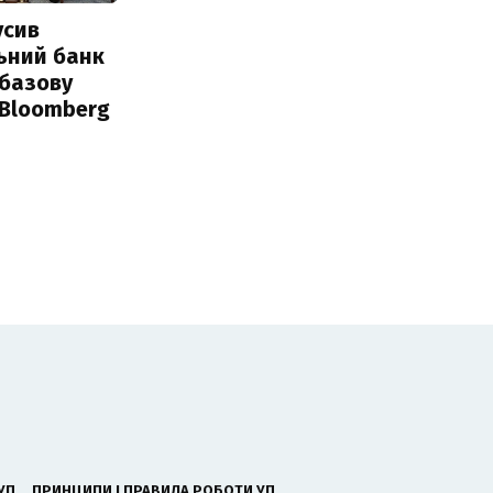
усив
ьний банк
 базову
 Bloomberg
УП
ПРИНЦИПИ І ПРАВИЛА РОБОТИ УП