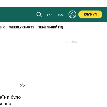
КЛУБ УП
УКР
РОС
В'Ю
WEEKLY CHARTS
ЗЕМЕЛЬНИЙ ГІД
РЕКЛАМА:
раїни було
й, що