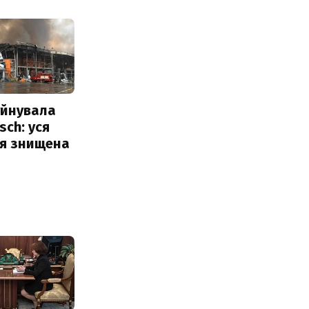
уйнувала
sch: уся
ія знищена