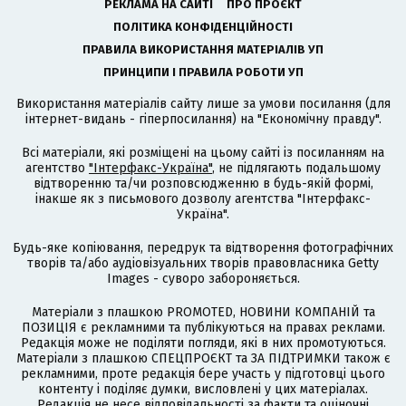
РЕКЛАМА НА САЙТІ
ПРО ПРОЄКТ
ПОЛІТИКА КОНФІДЕНЦІЙНОСТІ
ПРАВИЛА ВИКОРИСТАННЯ МАТЕРІАЛІВ УП
ПРИНЦИПИ І ПРАВИЛА РОБОТИ УП
Використання матеріалів сайту лише за умови посилання (для
інтернет-видань - гіперпосилання) на "Економічну правду".
Всі матеріали, які розміщені на цьому сайті із посиланням на
агентство
"Інтерфакс-Україна"
, не підлягають подальшому
відтворенню та/чи розповсюдженню в будь-якій формі,
інакше як з письмового дозволу агентства "Інтерфакс-
Україна".
Будь-яке копіювання, передрук та відтворення фотографічних
творів та/або аудіовізуальних творів правовласника Getty
Images - суворо забороняється.
Матеріали з плашкою PROMOTED, НОВИНИ КОМПАНІЙ та
ПОЗИЦІЯ є рекламними та публікуються на правах реклами.
Редакція може не поділяти погляди, які в них промотуються.
Матеріали з плашкою СПЕЦПРОЄКТ та ЗА ПІДТРИМКИ також є
рекламними, проте редакція бере участь у підготовці цього
контенту і поділяє думки, висловлені у цих матеріалах.
Редакція не несе відповідальності за факти та оціночні