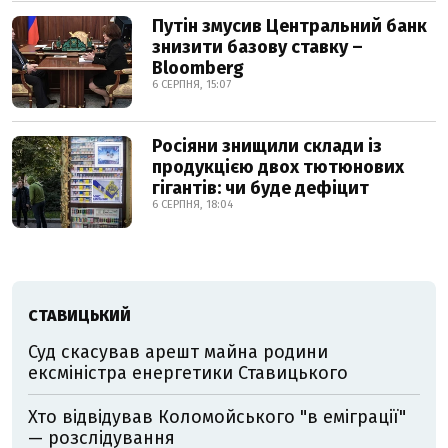
Путін змусив Центральний банк
знизити базову ставку –
Bloomberg
6 СЕРПНЯ, 15:07
Росіяни знищили склади із
продукцією двох тютюнових
гігантів: чи буде дефіцит
6 СЕРПНЯ, 18:04
СТАВИЦЬКИЙ
Суд скасував арешт майна родини
ексміністра енергетики Ставицького
Хто відвідував Коломойського "в еміграції"
— розслідування