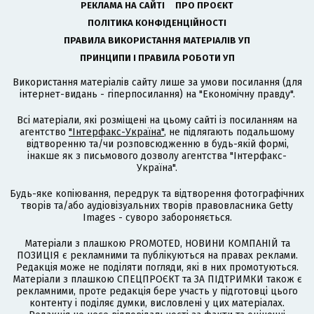
РЕКЛАМА НА САЙТІ
ПРО ПРОЄКТ
ПОЛІТИКА КОНФІДЕНЦІЙНОСТІ
ПРАВИЛА ВИКОРИСТАННЯ МАТЕРІАЛІВ УП
ПРИНЦИПИ І ПРАВИЛА РОБОТИ УП
Використання матеріалів сайту лише за умови посилання (для
інтернет-видань - гіперпосилання) на "Економічну правду".
Всі матеріали, які розміщені на цьому сайті із посиланням на
агентство
"Інтерфакс-Україна"
, не підлягають подальшому
відтворенню та/чи розповсюдженню в будь-якій формі,
інакше як з письмового дозволу агентства "Інтерфакс-
Україна".
Будь-яке копіювання, передрук та відтворення фотографічних
творів та/або аудіовізуальних творів правовласника Getty
Images - суворо забороняється.
Матеріали з плашкою PROMOTED, НОВИНИ КОМПАНІЙ та
ПОЗИЦІЯ є рекламними та публікуються на правах реклами.
Редакція може не поділяти погляди, які в них промотуються.
Матеріали з плашкою СПЕЦПРОЄКТ та ЗА ПІДТРИМКИ також є
рекламними, проте редакція бере участь у підготовці цього
контенту і поділяє думки, висловлені у цих матеріалах.