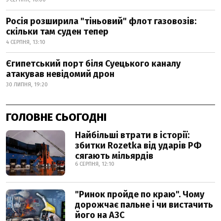
Росія розширила "тіньовий" флот газовозів:
скільки там суден тепер
4 СЕРПНЯ, 13:10
Єгипетський порт біля Суецького каналу
атакував невідомий дрон
30 ЛИПНЯ, 19:20
ГОЛОВНЕ СЬОГОДНІ
Найбільші втрати в історії:
збитки Rozetka від ударів РФ
сягають мільярдів
6 СЕРПНЯ, 12:10
"Ринок пройде по краю". Чому
дорожчає пальне і чи вистачить
його на АЗС