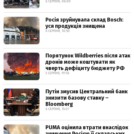
6 СЕРПНЯ, 06:00
Росія зруйнувала склад Bosch:
уся продукція знищена
6 СЕРПНЯ, 10:50
Порятунок Wildberries після атак
дронів може коштувати як
чверть дефіциту бюджету РФ
5 СЕРПНЯ, 19:50
Путін змусив Центральний банк
знизити базову ставку –
Bloomberg
6 СЕРПНЯ, 15:07
PUMA оцінила втрати внаслідок
знищення Росією її складських