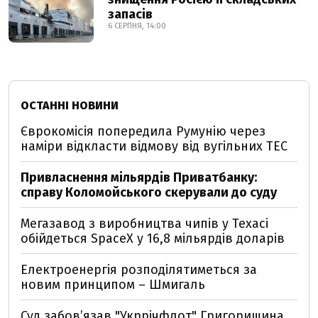
запасів
6 СЕРПНЯ, 14:00
ОСТАННІ НОВИНИ
Єврокомісія попередила Румунію через
наміри відкласти відмову від вугільних ТЕС
Привласнення мільярдів Приватбанку:
справу Коломойського скерували до суду
Мегазавод з виробництва чипів у Техасі
обійдеться SpaceX у 16,8 мільярдів доларів
Електроенергія розподілятиметься за
новим принципом – Шмигаль
Суд забов’язав "Укррічфлот" Григоришина