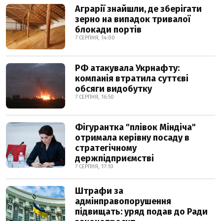
Аграрії знайшли, де зберігати
зерно на випадок тривалої
блокади портів
7 СЕРПНЯ, 14:00
РФ атакувала Укрнафту:
компанія втратила суттєві
обсяги видобутку
7 СЕРПНЯ, 16:50
Фігурантка "плівок Міндіча"
отримала керівну посаду в
стратегічному
держпідприємстві
7 СЕРПНЯ, 17:10
Штрафи за
адмінправопорушення
підвищать: уряд подав до Ради