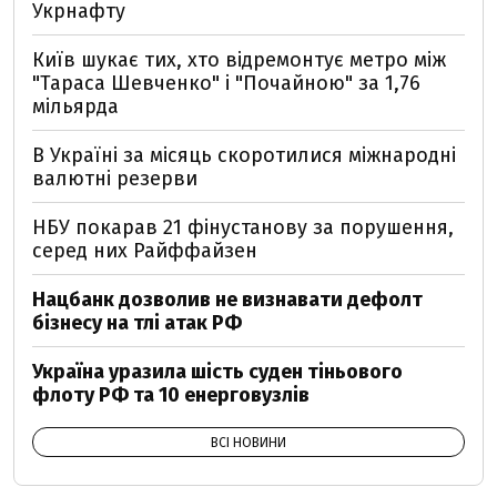
Укрнафту
Київ шукає тих, хто відремонтує метро між
"Тараса Шевченко" і "Почайною" за 1,76
мільярда
В Україні за місяць скоротилися міжнародні
валютні резерви
НБУ покарав 21 фінустанову за порушення,
серед них Райффайзен
Нацбанк дозволив не визнавати дефолт
бізнесу на тлі атак РФ
Україна уразила шість суден тіньового
флоту РФ та 10 енерговузлів
ВСІ НОВИНИ