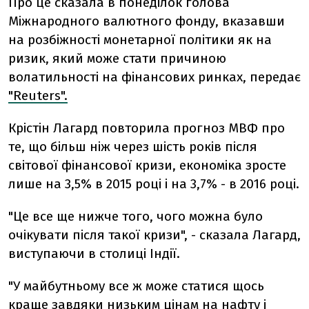
Про це сказала в понеділок голова
Міжнародного валютного фонду, вказавши
на розбіжності монетарної політики як на
ризик, який може стати причиною
волатильності на фінансових ринках, передає
"Reuters".
Крістін Лагард повторила прогноз МВФ про
те, що більш ніж через шість років після
світової фінансової кризи, економіка зросте
лише на 3,5% в 2015 році і на 3,7% - в 2016 році.
"Це все ще нижче того, чого можна було
очікувати після такої кризи", - сказала Лагард,
виступаючи в столиці Індії.
"У майбутньому все ж може статися щось
краще завдяки низьким цінам на нафту і