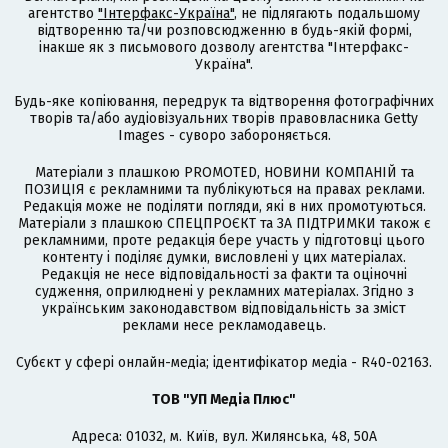
агентство
"Інтерфакс-Україна"
, не підлягають подальшому
відтворенню та/чи розповсюдженню в будь-якій формі,
інакше як з письмового дозволу агентства "Інтерфакс-
Україна".
Будь-яке копіювання, передрук та відтворення фотографічних
творів та/або аудіовізуальних творів правовласника Getty
Images - суворо забороняється.
Матеріали з плашкою PROMOTED, НОВИНИ КОМПАНІЙ та
ПОЗИЦІЯ є рекламними та публікуються на правах реклами.
Редакція може не поділяти погляди, які в них промотуються.
Матеріали з плашкою СПЕЦПРОЄКТ та ЗА ПІДТРИМКИ також є
рекламними, проте редакція бере участь у підготовці цього
контенту і поділяє думки, висловлені у цих матеріалах.
Редакція не несе відповідальності за факти та оціночні
судження, оприлюднені у рекламних матеріалах. Згідно з
українським законодавством відповідальність за зміст
реклами несе рекламодавець.
Cубєкт у сфері онлайн-медіа; ідентифікатор медіа - R40-02163.
ТОВ "УП Медіа Плюс"
Адреса: 01032, м. Київ, вул. Жилянська, 48, 50А