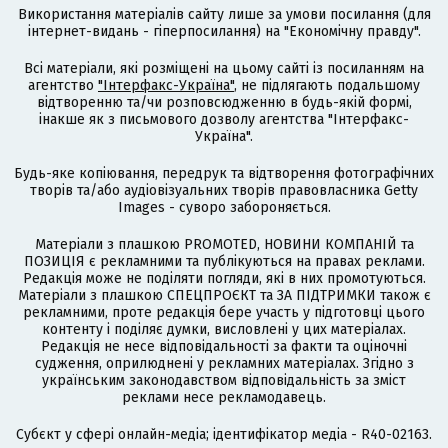
Використання матеріалів сайту лише за умови посилання (для
інтернет-видань - гіперпосилання) на "Економічну правду".
Всі матеріали, які розміщені на цьому сайті із посиланням на
агентство
"Інтерфакс-Україна"
, не підлягають подальшому
відтворенню та/чи розповсюдженню в будь-якій формі,
інакше як з письмового дозволу агентства "Інтерфакс-
Україна".
Будь-яке копіювання, передрук та відтворення фотографічних
творів та/або аудіовізуальних творів правовласника Getty
Images - суворо забороняється.
Матеріали з плашкою PROMOTED, НОВИНИ КОМПАНІЙ та
ПОЗИЦІЯ є рекламними та публікуються на правах реклами.
Редакція може не поділяти погляди, які в них промотуються.
Матеріали з плашкою СПЕЦПРОЄКТ та ЗА ПІДТРИМКИ також є
рекламними, проте редакція бере участь у підготовці цього
контенту і поділяє думки, висловлені у цих матеріалах.
Редакція не несе відповідальності за факти та оціночні
судження, оприлюднені у рекламних матеріалах. Згідно з
українським законодавством відповідальність за зміст
реклами несе рекламодавець.
Cубєкт у сфері онлайн-медіа; ідентифікатор медіа - R40-02163.