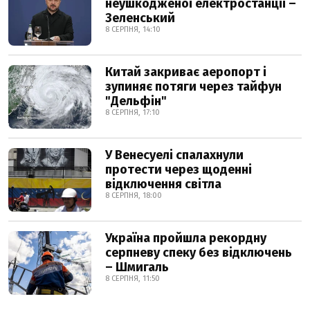
неушкодженої електростанції –
Зеленський
8 СЕРПНЯ, 14:10
Китай закриває аеропорт і
зупиняє потяги через тайфун
"Дельфін"
8 СЕРПНЯ, 17:10
У Венесуелі спалахнули
протести через щоденні
відключення світла
8 СЕРПНЯ, 18:00
Україна пройшла рекордну
серпневу спеку без відключень
– Шмигаль
8 СЕРПНЯ, 11:50