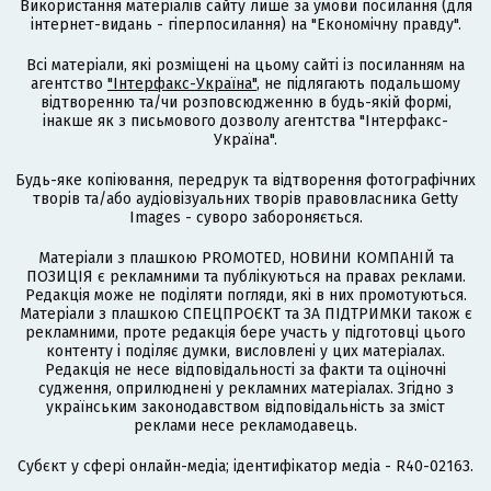
Використання матеріалів сайту лише за умови посилання (для
інтернет-видань - гіперпосилання) на "Економічну правду".
Всі матеріали, які розміщені на цьому сайті із посиланням на
агентство
"Інтерфакс-Україна"
, не підлягають подальшому
відтворенню та/чи розповсюдженню в будь-якій формі,
інакше як з письмового дозволу агентства "Інтерфакс-
Україна".
Будь-яке копіювання, передрук та відтворення фотографічних
творів та/або аудіовізуальних творів правовласника Getty
Images - суворо забороняється.
Матеріали з плашкою PROMOTED, НОВИНИ КОМПАНІЙ та
ПОЗИЦІЯ є рекламними та публікуються на правах реклами.
Редакція може не поділяти погляди, які в них промотуються.
Матеріали з плашкою СПЕЦПРОЄКТ та ЗА ПІДТРИМКИ також є
рекламними, проте редакція бере участь у підготовці цього
контенту і поділяє думки, висловлені у цих матеріалах.
Редакція не несе відповідальності за факти та оціночні
судження, оприлюднені у рекламних матеріалах. Згідно з
українським законодавством відповідальність за зміст
реклами несе рекламодавець.
Cубєкт у сфері онлайн-медіа; ідентифікатор медіа - R40-02163.