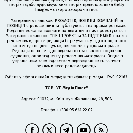
творів та/або аудіовізуальних творів правовласника Getty
Images - суворо забороняється.
Матеріали з плашкою PROMOTED, НОВИНИ КОМПАНІЙ та
ПОЗИЦІЯ є рекламними та публікуються на правах реклами.
Редакція може не поділяти погляди, які в них промотуються.
Матеріали з плашкою СПЕЦПРОЄКТ та ЗА ПІДТРИМКИ також є
рекламними, проте редакція бере участь у підготовці цього
контенту і поділяє думки, висловлені у цих матеріалах.
Редакція не несе відповідальності за факти та оціночні
судження, оприлюднені у рекламних матеріалах. Згідно з
українським законодавством відповідальність за зміст
реклами несе рекламодавець.
Cубєкт у сфері онлайн-медіа; ідентифікатор медіа - R40-02163.
ТОВ "УП Медіа Плюс"
Адреса: 01032, м. Київ, вул. Жилянська, 48, 50А
Телефон: +380 95 641 22 07