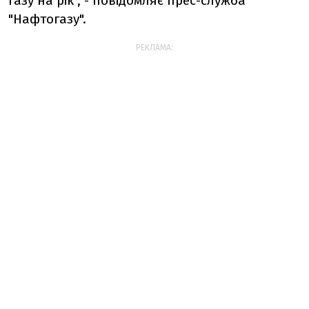
газу на рік", - повідомляє прес-служба
"Нафтогазу".
РЕКЛАМА: