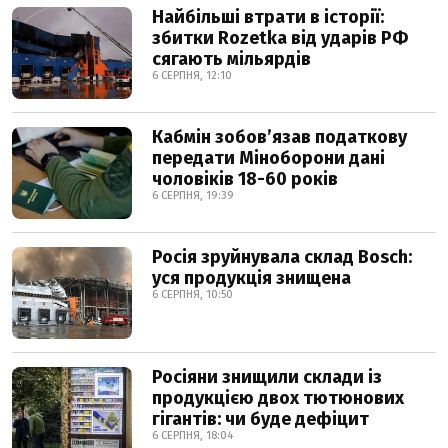
Найбільші втрати в історії:
збитки Rozetka від ударів РФ
сягають мільярдів
6 СЕРПНЯ, 12:10
Кабмін зобовʼязав податкову
передати Міноборони дані
чоловіків 18-60 років
6 СЕРПНЯ, 19:39
Росія зруйнувала склад Bosch:
уся продукція знищена
6 СЕРПНЯ, 10:50
Росіяни знищили склади із
продукцією двох тютюнових
гігантів: чи буде дефіцит
6 СЕРПНЯ, 18:04