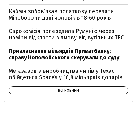
Кабмін зобовʼязав податкову передати
Міноборони дані чоловіків 18-60 років
Єврокомісія попередила Румунію через
наміри відкласти відмову від вугільних ТЕС
Привласнення мільярдів Приватбанку:
справу Коломойського скерували до суду
Мегазавод з виробництва чипів у Техасі
обійдеться SpaceX у 16,8 мільярдів доларів
ВСІ НОВИНИ