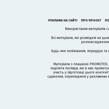
РЕКЛАМА НА САЙТІ
ПРО ПРОЄКТ
ПО
Використання матеріалів с
Всі матеріали, які розміщені на цьо
розповсюдженню в
Будь-яке копіювання, передрук та 
Матеріали з плашкою PROMOTED, 
поділяти погляди, які в них промо
участь у підготовці цього контенту
судження, оприлюднені у рекламних м