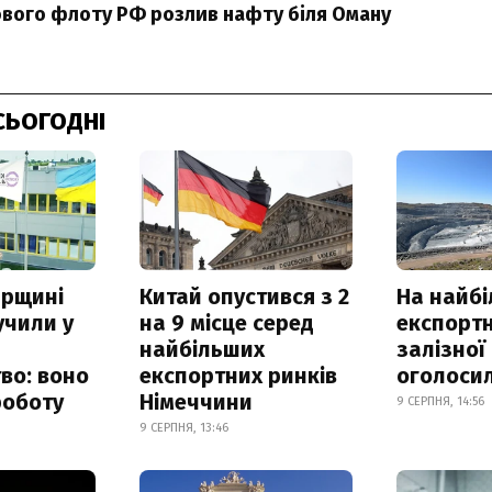
ового флоту РФ розлив нафту біля Оману
СЬОГОДНІ
рщині
Китай опустився з 2
На найб
учили у
на 9 місце серед
експортн
найбільших
залізної
во: воно
експортних ринків
оголоси
роботу
Німеччини
9 СЕРПНЯ, 14:56
9 СЕРПНЯ, 13:46