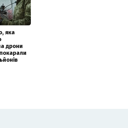
, яка
о
ла дрони
 покарали
льйонів