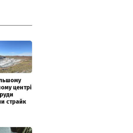
ільшому
ому центрі
 руди
ли страйк