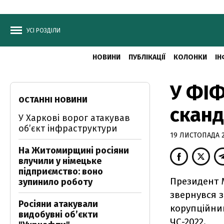
УСІ РОЗДІЛИ
НОВИНИ
ПУБЛІКАЦІЇ
КОЛОНКИ
ІН
У ФІФ
ОСТАННІ НОВИНИ
сканд
У Харкові ворог атакував
обʼєкт інфраструктури
19 ЛИСТОПАДА 2
На Житомирщині росіяни
влучили у німецьке
підприємство: воно
Президент 
зупинило роботу
звернувся 
Росіяни атакували
корупційний
видобувні обʼєкти
ЧС-2022.