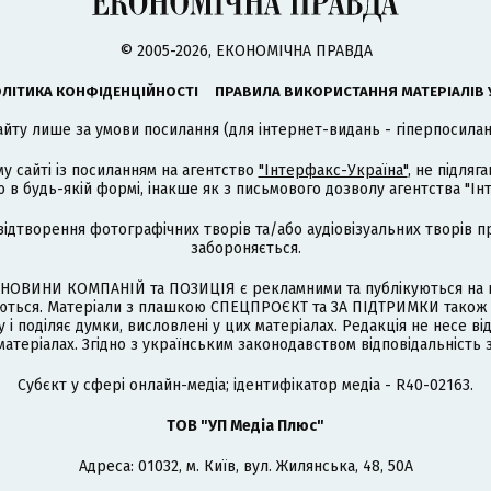
© 2005-2026, ЕКОНОМІЧНА ПРАВДА
ЛІТИКА КОНФІДЕНЦІЙНОСТІ
ПРАВИЛА ВИКОРИСТАННЯ МАТЕРІАЛІВ 
айту лише за умови посилання (для інтернет-видань - гіперпосиланн
му сайті із посиланням на агентство
"Інтерфакс-Україна"
, не підля
 будь-якій формі, інакше як з письмового дозволу агентства "Ін
відтворення фотографічних творів та/або аудіовізуальних творів п
забороняється.
НОВИНИ КОМПАНІЙ та ПОЗИЦІЯ є рекламними та публікуються на п
туються. Матеріали з плашкою СПЕЦПРОЄКТ та ЗА ПІДТРИМКИ також
 і поділяє думки, висловлені у цих матеріалах. Редакція не несе ві
атеріалах. Згідно з українським законодавством відповідальність 
Cубєкт у сфері онлайн-медіа; ідентифікатор медіа - R40-02163.
ТОВ "УП Медіа Плюс"
Адреса: 01032, м. Київ, вул. Жилянська, 48, 50А