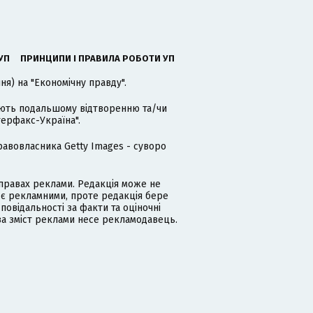
УП
ПРИНЦИПИ І ПРАВИЛА РОБОТИ УП
я) на "Економічну правду".
гають подальшому відтворенню та/чи
терфакс-Україна".
равовласника Getty Images - суворо
равах реклами. Редакція може не
 є рекламними, проте редакція бере
дповідальності за факти та оціночні
за зміст реклами несе рекламодавець.