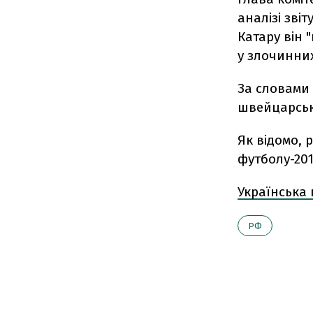
аналізі зві
Катару він 
у злочинних
За словами 
швейцарськ
Як відомо, 
футболу-201
Українська
РФ