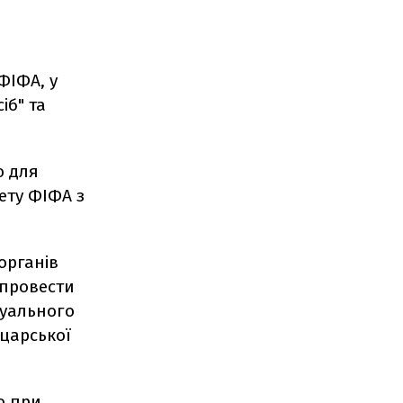
ФІФА, у
іб" та
ю для
ету ФІФА з
органів
 провести
суального
йцарської
о при