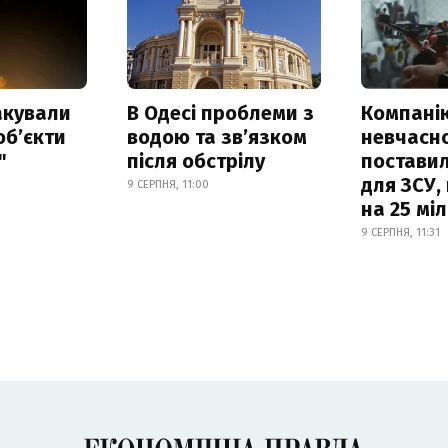
акували
В Одесі проблеми з
Компанію
обʼєкти
водою та звʼязком
невчасн
"
після обстрілу
постави
для ЗСУ,
9 СЕРПНЯ, 11:00
на 25 мі
9 СЕРПНЯ, 11:31