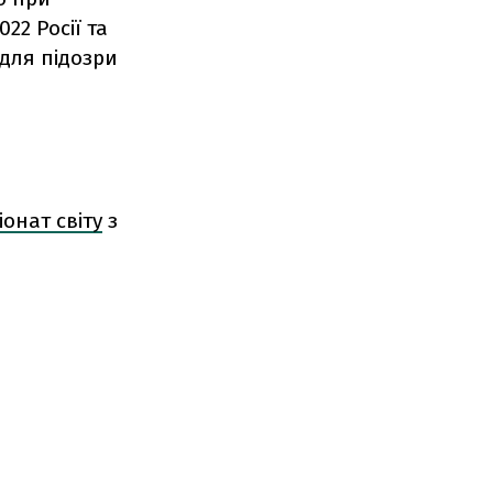
22 Росії та
 для підозри
и
іонат світу
з