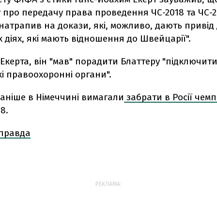
ту про передачу права проведення ЧС-2018 та ЧС-20
"натрапив на докази, які, можливо, дають привід
 діях, які мають відношення до Швейцарії".
Екерта, він "мав" порадити Блаттеру "підключит
і правоохоронні органи".
раніше в Німеччині вимагали
забрати в Росії чемп
8.
 правда
РЕКЛАМА: