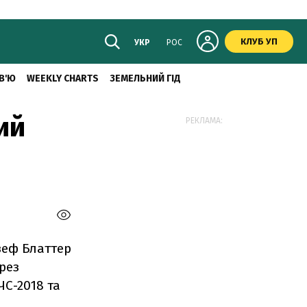
КЛУБ УП
УКР
РОС
В'Ю
WEEKLY CHARTS
ЗЕМЕЛЬНИЙ ГІД
ий
РЕКЛАМА:
зеф Блаттер
рез
ЧС-2018 та