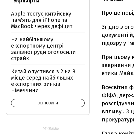
"Укрнафти"
Про це пові
Apple тестує китайську
пам'ять для iPhone та
MacBook через дефіцит
Згідно з ог
документі й
На найбільшому
підозру у "
експортному центрі
залізної руди оголосили
При цьому 
страйк
звернення д
Китай опустився з 2 на 9
етики Майкл
місце серед найбільших
експортних ринків
Всесвітня ф
Німеччини
ФІФА, держ
розслідува
ВСІ НОВИНИ
впливу". З 
прокуратур
РЕКЛАМА:
Глава коміт