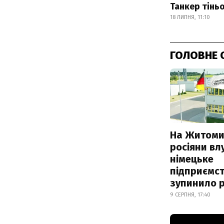
Танкер тінь
18 ЛИПНЯ, 11:10
ГОЛОВНЕ 
На Житоми
росіяни вл
німецьке
підприємст
зупинило 
9 СЕРПНЯ, 17:40