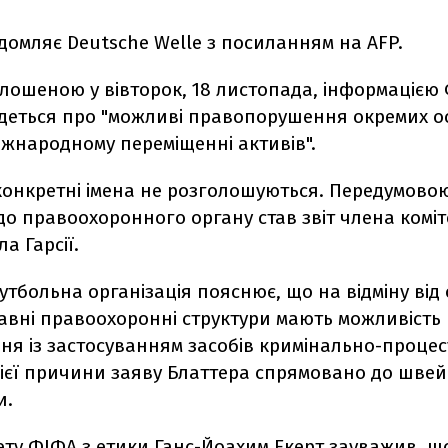
домляє Deutsche Welle з посиланням на AFP.
олошеною у вівторок, 18 листопада, інформацією 
деться про "можливі правопорушення окремих ос
міжнародному переміщенні активів".
конкретні імена не розголошуються. Передумово
о правоохоронного органу став звіт члена коміт
а Гарсії.
утбольна організація пояснює, що на відміну від 
авні правоохоронні структури мають можливість
ння із застосуванням засобів кримінально-проце
цієї причини заяву Блаттера спрямовано до шве
и.
ету ФІФА з етики Ганс-Йоахим Екерт зауважив, щ