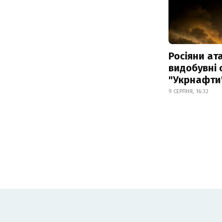
Росіяни ат
видобувні 
"Укрнафти
9 СЕРПНЯ, 16:32