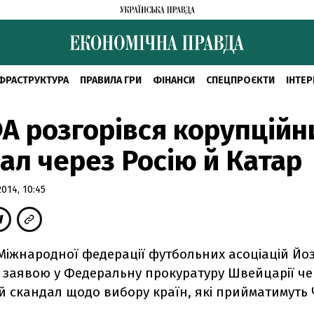
ФРАСТРУКТУРА
ПРАВИЛА ГРИ
ФІНАНСИ
СПЕЦПРОЄКТИ
ІНТЕР
А розгорівся корупційн
ал через Росію й Катар
014, 10:45
Міжнародної федерації футбольних асоціацій Йо
з заявою у Федеральну прокуратуру Швейцарії че
 скандал щодо вибору країн, які прийматимуть 