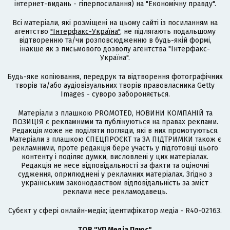
інтернет-видань - гіперпосилання) на "Економічну правду".
Всі матеріали, які розміщені на цьому сайті із посиланням на
агентство
"Інтерфакс-Україна"
, не підлягають подальшому
відтворенню та/чи розповсюдженню в будь-якій формі,
інакше як з письмового дозволу агентства "Інтерфакс-
Україна".
Будь-яке копіювання, передрук та відтворення фотографічних
творів та/або аудіовізуальних творів правовласника Getty
Images - суворо забороняється.
Матеріали з плашкою PROMOTED, НОВИНИ КОМПАНІЙ та
ПОЗИЦІЯ є рекламними та публікуються на правах реклами.
Редакція може не поділяти погляди, які в них промотуються.
Матеріали з плашкою СПЕЦПРОЄКТ та ЗА ПІДТРИМКИ також є
рекламними, проте редакція бере участь у підготовці цього
контенту і поділяє думки, висловлені у цих матеріалах.
Редакція не несе відповідальності за факти та оціночні
судження, оприлюднені у рекламних матеріалах. Згідно з
українським законодавством відповідальність за зміст
реклами несе рекламодавець.
Cубєкт у сфері онлайн-медіа; ідентифікатор медіа - R40-02163.
ТОВ "УП Медіа Плюс"