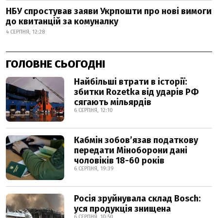
НБУ спростував заяви Укрпошти про нові вимоги
до квитанцій за комуналку
4 СЕРПНЯ, 12:28
ГОЛОВНЕ СЬОГОДНІ
Найбільші втрати в історії:
збитки Rozetka від ударів РФ
сягають мільярдів
6 СЕРПНЯ, 12:10
Кабмін зобовʼязав податкову
передати Міноборони дані
чоловіків 18-60 років
6 СЕРПНЯ, 19:39
Росія зруйнувала склад Bosch:
уся продукція знищена
6 СЕРПНЯ, 10:50