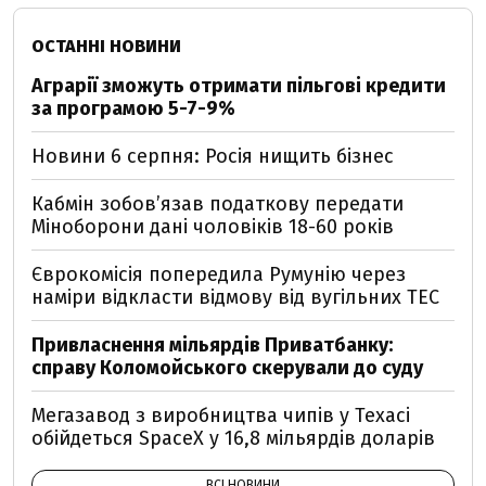
ОСТАННІ НОВИНИ
Аграрії зможуть отримати пільгові кредити
за програмою 5-7-9%
Новини 6 серпня: Росія нищить бізнес
Кабмін зобовʼязав податкову передати
Міноборони дані чоловіків 18-60 років
Єврокомісія попередила Румунію через
наміри відкласти відмову від вугільних ТЕС
Привласнення мільярдів Приватбанку:
справу Коломойського скерували до суду
Мегазавод з виробництва чипів у Техасі
обійдеться SpaceX у 16,8 мільярдів доларів
ВСІ НОВИНИ