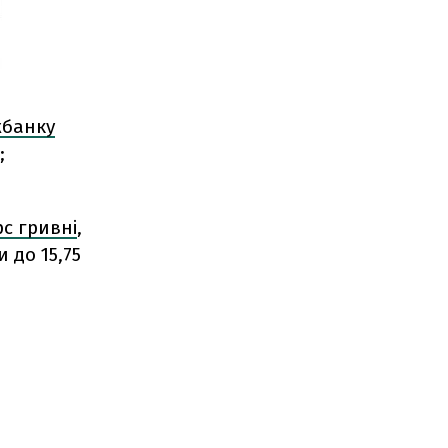
жбанку
;
с гривні
,
 до 15,75