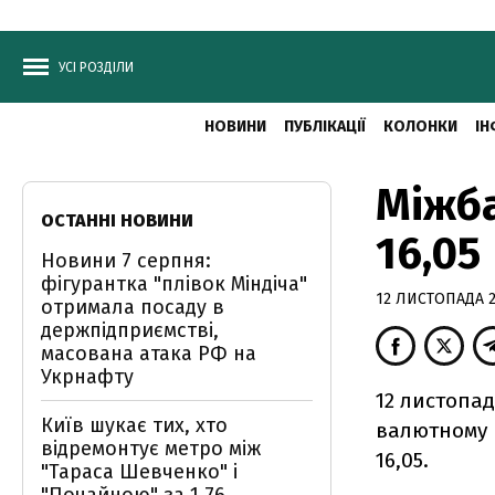
УСІ РОЗДІЛИ
НОВИНИ
ПУБЛІКАЦІЇ
КОЛОНКИ
ІН
Міжба
ОСТАННІ НОВИНИ
16,05
Новини 7 серпня:
фігурантка "плівок Міндіча"
12 ЛИСТОПАДА 20
отримала посаду в
держпідприємстві,
масована атака РФ на
Укрнафту
12 листопад
Київ шукає тих, хто
валютному р
відремонтує метро між
16,05.
"Тараса Шевченко" і