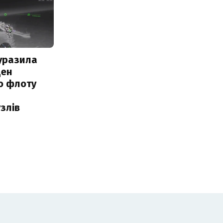
уразила
ден
о флоту
злів