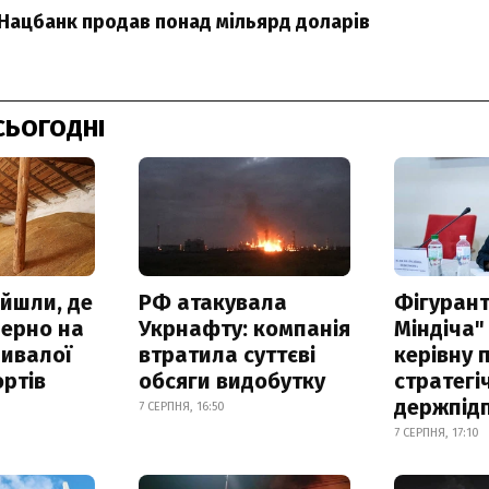
Нацбанк продав понад мільярд доларів
СЬОГОДНІ
айшли, де
РФ атакувала
Фігурант
зерно на
Укрнафту: компанія
Міндіча"
ривалої
втратила суттєві
керівну 
ртів
обсяги видобутку
стратегі
держпід
7 СЕРПНЯ, 16:50
7 СЕРПНЯ, 17:10