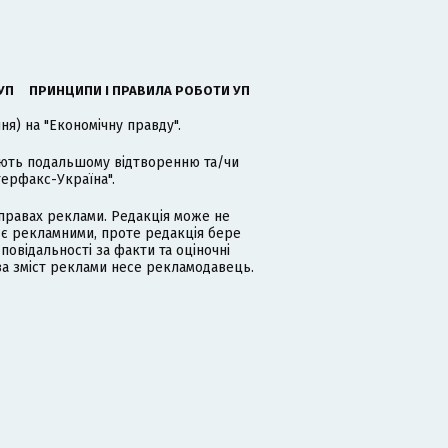
УП
ПРИНЦИПИ І ПРАВИЛА РОБОТИ УП
я) на "Економічну правду".
гають подальшому відтворенню та/чи
терфакс-Україна".
равах реклами. Редакція може не
 є рекламними, проте редакція бере
дповідальності за факти та оціночні
за зміст реклами несе рекламодавець.