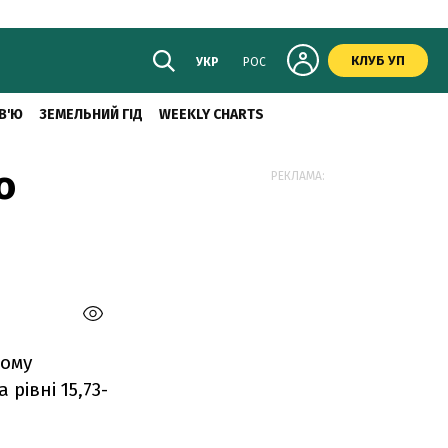
КЛУБ УП
УКР
РОС
В'Ю
ЗЕМЕЛЬНИЙ ГІД
WEEKLY CHARTS
о
РЕКЛАМА:
кому
рівні 15,73-