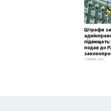
Штрафи з
адмінправ
підвищать:
подав до Р
законопро
7 СЕРПНЯ, 11:23