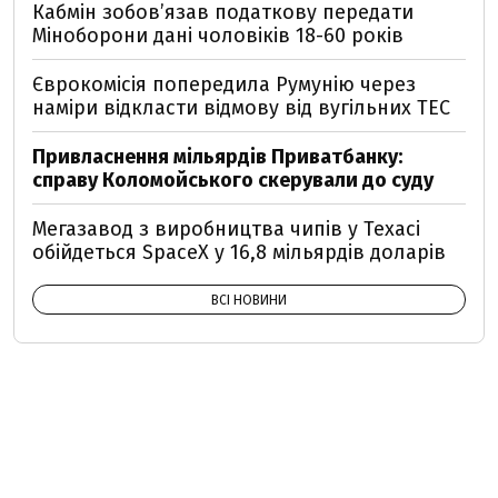
Кабмін зобовʼязав податкову передати
Міноборони дані чоловіків 18-60 років
Єврокомісія попередила Румунію через
наміри відкласти відмову від вугільних ТЕС
Привласнення мільярдів Приватбанку:
справу Коломойського скерували до суду
Мегазавод з виробництва чипів у Техасі
обійдеться SpaceX у 16,8 мільярдів доларів
ВСІ НОВИНИ