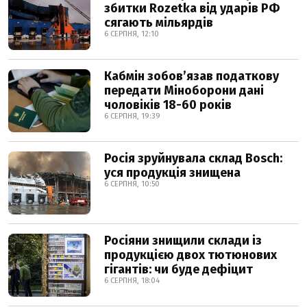
збитки Rozetka від ударів РФ
сягають мільярдів
6 СЕРПНЯ, 12:10
Кабмін зобовʼязав податкову
передати Міноборони дані
чоловіків 18-60 років
6 СЕРПНЯ, 19:39
Росія зруйнувала склад Bosch:
уся продукція знищена
6 СЕРПНЯ, 10:50
Росіяни знищили склади із
продукцією двох тютюнових
гігантів: чи буде дефіцит
6 СЕРПНЯ, 18:04