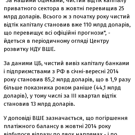
"За нашими оцінками, чистий відтік капіталу
приватного сектора в жовтні перевищив 25
млрд доларів. Всього ж з початку року чистий
відтік капіталу становив вже 110 млрд доларів,
що перевищує всі офіційні прогнози", -
йдеться в періодичному огляді Центру
розвитку НДУ ВШЕ.
За даними ЦБ, чистий вивіз капіталу банками
і підприємствами з РФ в січні-вересні 2014
року становив 85,2 млрд доларів, що в 1,9 разу
більше показника роком раніше (44,1 млрд
доларів), у тому числі за III квартал відтік
становив 13 млрд доларів.
У доповіді ВШЕ зазначається, що погіршення
платіжного балансу в жовтні 2014 року
відбулося відразу по двох напрямах - і по