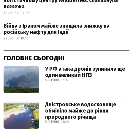
логістичному центру Wildberries: спалахнула
пожежа
30 ЛИПНЯ, 09:05
Війна з Іраном майже знищила знижку на
російську нафту для Індії
29 ЛИПНЯ, 19:10
ГОЛОВНЕ СЬОГОДНІ
У РФ атака дронів зупинила ще
один великий НПЗ
5 СЕРПНЯ, 17:55
Дністровське водосховище
обміліло майже до рівня
природного річища
5 СЕРПНЯ, 13:20