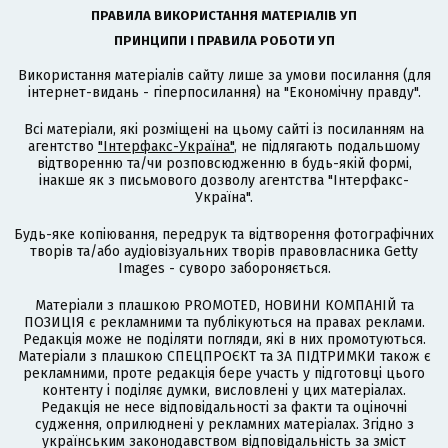
ПРАВИЛА ВИКОРИСТАННЯ МАТЕРІАЛІВ УП
ПРИНЦИПИ І ПРАВИЛА РОБОТИ УП
Використання матеріалів сайту лише за умови посилання (для
інтернет-видань - гіперпосилання) на "Економічну правду".
Всі матеріали, які розміщені на цьому сайті із посиланням на
агентство
"Інтерфакс-Україна"
, не підлягають подальшому
відтворенню та/чи розповсюдженню в будь-якій формі,
інакше як з письмового дозволу агентства "Інтерфакс-
Україна".
Будь-яке копіювання, передрук та відтворення фотографічних
творів та/або аудіовізуальних творів правовласника Getty
Images - суворо забороняється.
Матеріали з плашкою PROMOTED, НОВИНИ КОМПАНІЙ та
ПОЗИЦІЯ є рекламними та публікуються на правах реклами.
Редакція може не поділяти погляди, які в них промотуються.
Матеріали з плашкою СПЕЦПРОЄКТ та ЗА ПІДТРИМКИ також є
рекламними, проте редакція бере участь у підготовці цього
контенту і поділяє думки, висловлені у цих матеріалах.
Редакція не несе відповідальності за факти та оціночні
судження, оприлюднені у рекламних матеріалах. Згідно з
українським законодавством відповідальність за зміст