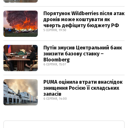
Порятунок Wildberries після атак
дронів може коштувати як
чверть дефіциту бюджету РФ
5 СЕРПНЯ, 19:50
Путін змусив Центральний банк
знизити базову ставку –
Bloomberg
6 СЕРПНЯ, 15:07
PUMA оцінила втрати внаслідок
знищення Росією її складських
запасів
6 СЕРПНЯ, 14:00