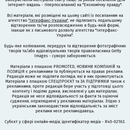
інтернет-видань - гіперпосилання) на "Економічну правду".
Всі матеріали, які розміщені на цьому сайті із посиланням на
агентство
"Інтерфакс-Україна"
, не підлягають подальшому
відтворенню та/чи розповсюдженню в будь-якій формі,
інакше як з письмового дозволу агентства "Інтерфакс-
Україна".
Будь-яке копіювання, передрук та відтворення фотографічних
творів та/або аудіовізуальних творів правовласника Getty
Images - суворо забороняється.
Матеріали з плашкою PROMOTED, НОВИНИ КОМПАНІЙ та
ПОЗИЦІЯ є рекламними та публікуються на правах реклами.
Редакція може не поділяти погляди, які в них промотуються.
Матеріали з плашкою СПЕЦПРОЄКТ та ЗА ПІДТРИМКИ також є
рекламними, проте редакція бере участь у підготовці цього
контенту і поділяє думки, висловлені у цих матеріалах.
Редакція не несе відповідальності за факти та оціночні
судження, оприлюднені у рекламних матеріалах. Згідно з
українським законодавством відповідальність за зміст
реклами несе рекламодавець.
Cубєкт у сфері онлайн-медіа; ідентифікатор медіа - R40-02163.