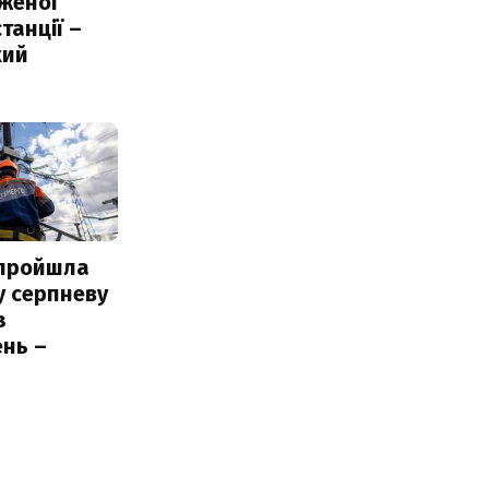
женої
танції –
кий
 пройшла
у серпневу
з
нь –
ь