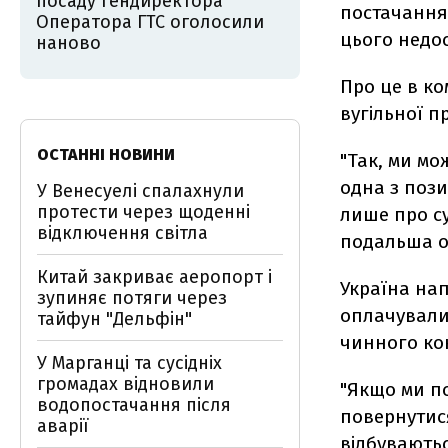
посаду гендиректора
постачання 
Оператора ГТС оголосили
цього недо
наново
Про це в к
вугільної п
ОСТАННІ НОВИНИ
"Так, ми мо
одна з пози
У Венесуелі спалахнули
протести через щоденні
лише про су
відключення світла
подальша оп
Китай закриває аеропорт і
Україна на
зупиняє потяги через
оплачували
тайфун "Дельфін"
чинного кон
У Марганці та сусідніх
громадах відновили
"Якщо ми п
водопостачання після
повернутися
аварії
відбуваютьс