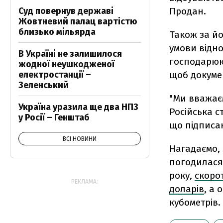
Суд повернув державі
Продан.
Жовтневий палац вартістю
близько мільярда
Також за йо
умови відно
В Україні не залишилося
господарююч
жодної неушкодженої
електростанції –
щоб докумен
Зеленський
"Ми вважаєм
Україна уразила ще два НПЗ
Російська с
у Росії – Генштаб
що підписан
ВСІ НОВИНИ
Нагадаємо, 
погодилася
року,
скоро
РЕКЛАМА:
доларів
, а 
кубометрів.