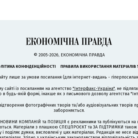
© 2005-2026, ЕКОНОМІЧНА ПРАВДА
ЛІТИКА КОНФІДЕНЦІЙНОСТІ
ПРАВИЛА ВИКОРИСТАННЯ МАТЕРІАЛІВ 
айту лише за умови посилання (для інтернет-видань - гіперпосиланн
му сайті із посиланням на агентство
"Інтерфакс-Україна"
, не підля
 будь-якій формі, інакше як з письмового дозволу агентства "Ін
відтворення фотографічних творів та/або аудіовізуальних творів п
забороняється.
НОВИНИ КОМПАНІЙ та ПОЗИЦІЯ є рекламними та публікуються на п
туються. Матеріали з плашкою СПЕЦПРОЄКТ та ЗА ПІДТРИМКИ також
 і поділяє думки, висловлені у цих матеріалах. Редакція не несе ві
атеріалах. Згідно з українським законодавством відповідальність 