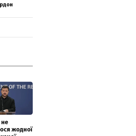
ордон
 не
ося жодної