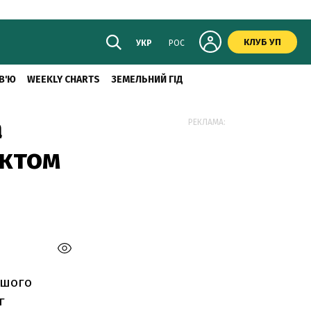
КЛУБ УП
УКР
РОС
В'Ю
WEEKLY CHARTS
ЗЕМЕЛЬНИЙ ГІД
а
РЕКЛАМА:
актом
ршого
г