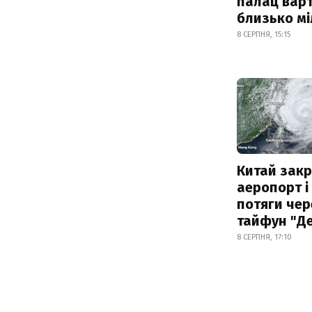
палац варт
близько м
8 СЕРПНЯ, 15:15
Китай зак
аеропорт і
потяги чер
тайфун "Д
8 СЕРПНЯ, 17:10