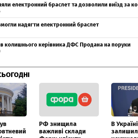
няли електронний браслет та дозволили виїзд за к
4
змогли надягти електронний браслет
ив колишнього керівника ДФС Продана на поруки
0
СЬОГОДНІ
ув
РФ знищила
В Україні
овтневий
важливі склади
залишил