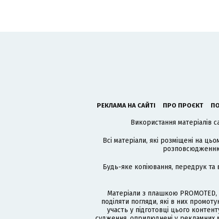
РЕКЛАМА НА САЙТІ
ПРО ПРОЄКТ
ПО
Використання матеріалів с
Всі матеріали, які розміщені на цьо
розповсюдженню в
Будь-яке копіювання, передрук та 
Матеріали з плашкою PROMOTED, 
поділяти погляди, які в них промо
участь у підготовці цього контенту
судження, оприлюднені у рекламних м