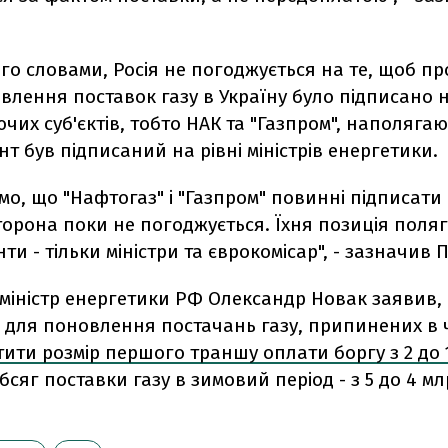
го словами, Росія не погоджується на те, щоб п
влення поставок газу в Україну було підписано н
их суб'єктів, тобто НАК та "Газпром", наполягаю
т був підписаний на рівні міністрів енергетики.
о, що "Нафтогаз" і "Газпром" повинні підписати
торона поки не погоджується. Їхня позиція поляг
ти - тільки міністри та єврокомісар", - зазначив 
міністр енергетики РФ Олександр Новак заявив, 
 для поновлення постачань газу, припинених в ч
тити розмір першого траншу оплати боргу з 2 до 
обсяг поставки газу в зимовий період - з 5 до 4 м