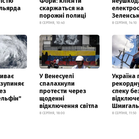
істю
Фори: клієнти
неушкод
ільярда
скаржаться на
електрос
порожні полиці
Зеленсь
8 СЕРПНЯ, 10:40
8 СЕРПНЯ, 14:10
риває
У Венесуелі
Україна
 зупиняє
спалахнули
рекордн
ез
протести через
спеку бе
ельфін"
щоденні
відключе
відключення світла
Шмигал
8 СЕРПНЯ, 18:00
8 СЕРПНЯ, 11:50