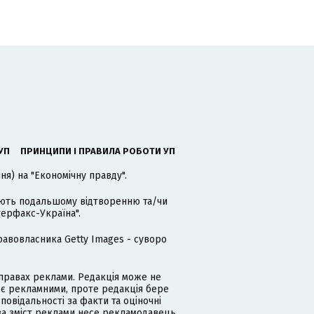
УП
ПРИНЦИПИ І ПРАВИЛА РОБОТИ УП
я) на "Економічну правду".
гають подальшому відтворенню та/чи
терфакс-Україна".
равовласника Getty Images - суворо
равах реклами. Редакція може не
 є рекламними, проте редакція бере
дповідальності за факти та оціночні
за зміст реклами несе рекламодавець.