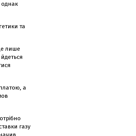
, однак
гетики та
це лише
 йдеться
тися
платою, а
мов
отрібно
ставки газу
значив