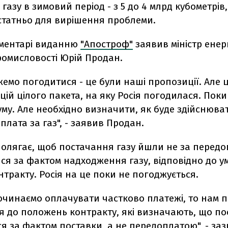
газу в зимовий період - з 5 до 4 млрд кубометрів
статньо для вирішення проблеми.
оментарі виданню
"Апостроф"
заявив міністр енер
ромисловості Юрій Продан.
жемо погодитися - це були наші пропозиції. Але 
цій цілого пакета, на яку Росія погодилася. Поки
му. Але необхідно визначити, як буде здійснюва
лата за газ", - заявив Продан.
полягає, щоб постачання газу йшли не за передо
ся за фактом надходження газу, відповідно до у
тракту. Росія на це поки не погоджується.
очинаємо оплачувати частково платежі, то нам п
 до положень контракту, які визначають, що по
я за фактом поставки, а не передоплатою", - за