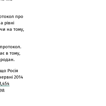
ротокол про
а рівні
чи на тому,
 протокол.
ає в тому,
Продан.
що Росія
ервні 2014
1,454
лрд