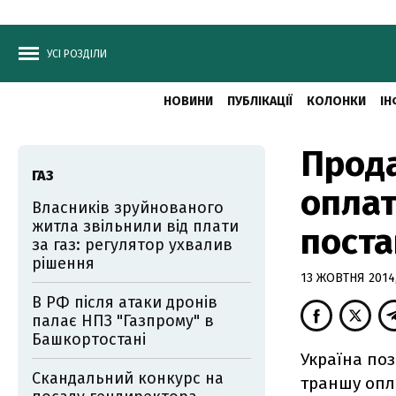
УСІ РОЗДІЛИ
НОВИНИ
ПУБЛІКАЦІЇ
КОЛОНКИ
ІН
Прода
ГАЗ
оплат
Власників зруйнованого
житла звільнили від плати
поста
за газ: регулятор ухвалив
рішення
13 ЖОВТНЯ 2014,
В РФ після атаки дронів
палає НПЗ "Газпрому" в
Башкортостані
Україна поз
Скандальний конкурс на
траншу опла