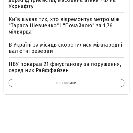
держпідприємстві, масована атака РФ на
Укрнафту
Київ шукає тих, хто відремонтує метро між
"Тараса Шевченко" і "Почайною" за 1,76
мільярда
В Україні за місяць скоротилися міжнародні
валютні резерви
НБУ покарав 21 фінустанову за порушення,
серед них Райффайзен
ВСІ НОВИНИ