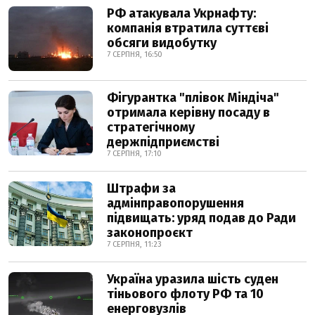
РФ атакувала Укрнафту:
компанія втратила суттєві
обсяги видобутку
7 СЕРПНЯ, 16:50
Фігурантка "плівок Міндіча"
отримала керівну посаду в
стратегічному
держпідприємстві
7 СЕРПНЯ, 17:10
Штрафи за
адмінправопорушення
підвищать: уряд подав до Ради
законопроєкт
7 СЕРПНЯ, 11:23
Україна уразила шість суден
тіньового флоту РФ та 10
енерговузлів