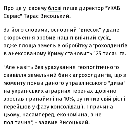
Про це у своєму
блозі
пише директор "УКАБ
Сервіс" Тарас Висоцький.
За його словами, основний "внесок" у дане
скорочення зробив наш північний сусід,
адже площа земель в обробітку агрохолдингів
в анексованому Криму становить 125 тисяч га.
"Але навіть без урахування геополітичного
свавілля земельний банк агрохолдингів, що з
моменту появи даного управлінського "дива"
на українських аграрних теренах щорічно
зростав принаймні на 10%, зупинив свій ріст і
перейшов у фазу консолідації. І причина
цьому, насамперед, економічна, а не
політична", - заявив Висоцький.