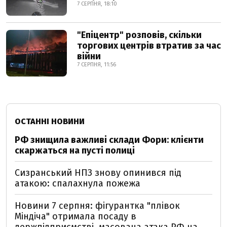
7 СЕРПНЯ, 18:10
"Епіцентр" розповів, скільки
торгових центрів втратив за час
війни
7 СЕРПНЯ, 11:56
ОСТАННІ НОВИНИ
РФ знищила важливі склади Фори: клієнти
скаржаться на пусті полиці
Сизранський НПЗ знову опинився під
атакою: спалахнула пожежа
Новини 7 серпня: фігурантка "плівок
Міндіча" отримала посаду в