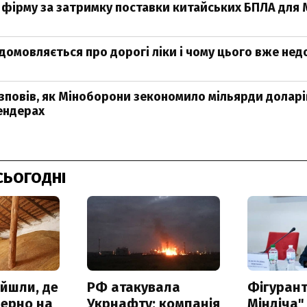
 фірму за затримку поставки китайських БПЛА для
домовляється про дорогі ліки і чому цього вже нед
повів, як Міноборони зекономило мільярди доларі
ендерах
СЬОГОДНІ
айшли, де
РФ атакувала
Фігурант
зерно на
Укрнафту: компанія
Міндіча"