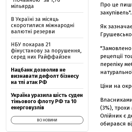
"Почайною" за 1,76
Про це пишу
мільярда
закупівель".
В Україні за місяць
скоротилися міжнародні
Як зазначає
валютні резерви
Грушевськог
НБУ покарав 21
"Замовлено 
фінустанову за порушення,
рецепції т
серед них Райффайзен
переліку ме
Нацбанк дозволив не
натуральної
визнавати дефолт бізнесу
на тлі атак РФ
Ціни на окр
Україна уразила шість суден
Власниками 
тіньового флоту РФ та 10
енерговузлів
(3%), трох
Олійник є д
ВСІ НОВИНИ
обирався ві