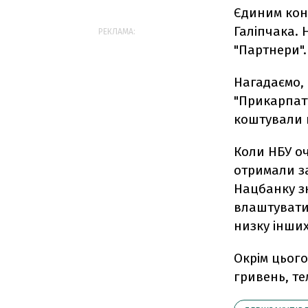
Єдиним кон
Галіпчака. 
РЕКЛАМА:
"Партнери".
Нагадаємо, 
"Прикарпатт
коштували 
Коли НБУ оч
отримали за
Нацбанку з
влаштувати 
низку інших
Окрім цього
гривень, те