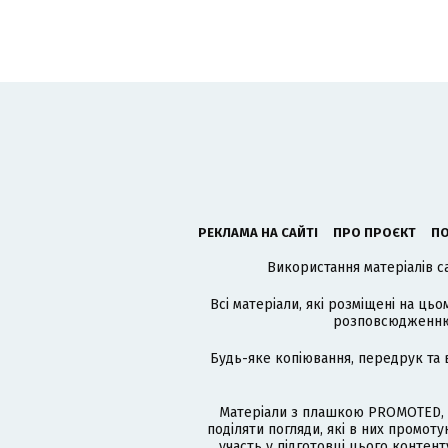
РЕКЛАМА НА САЙТІ
ПРО ПРОЄКТ
ПО
Використання матеріалів с
Всі матеріали, які розміщені на цьо
розповсюдженню в
Будь-яке копіювання, передрук та 
Матеріали з плашкою PROMOTED, 
поділяти погляди, які в них промо
участь у підготовці цього контенту