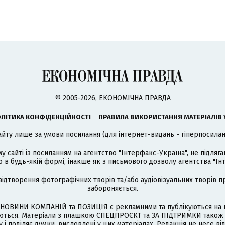
© 2005-2026, ЕКОНОМІЧНА ПРАВДА
ЛІТИКА КОНФІДЕНЦІЙНОСТІ
ПРАВИЛА ВИКОРИСТАННЯ МАТЕРІАЛІВ 
айту лише за умови посилання (для інтернет-видань - гіперпосиланн
му сайті із посиланням на агентство
"Інтерфакс-Україна"
, не підля
 будь-якій формі, інакше як з письмового дозволу агентства "Ін
відтворення фотографічних творів та/або аудіовізуальних творів п
забороняється.
НОВИНИ КОМПАНІЙ та ПОЗИЦІЯ є рекламними та публікуються на п
туються. Матеріали з плашкою СПЕЦПРОЄКТ та ЗА ПІДТРИМКИ також
 і поділяє думки, висловлені у цих матеріалах. Редакція не несе ві