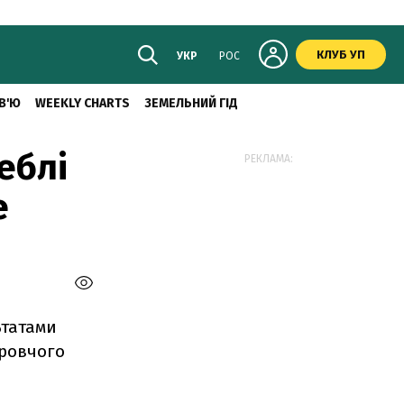
КЛУБ УП
УКР
РОС
В'Ю
WEEKLY CHARTS
ЗЕМЕЛЬНИЙ ГІД
еблі
РЕКЛАМА:
е
ьтатами
оровчого