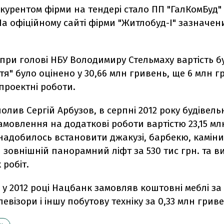
курентом фірми на тендері стало ПП "ГалКомБуд"
На офіційному сайті фірми "Житлобуд-І" зазначен
при голові НБУ Володимиру Стельмаху вартість б
я" було оцінено у 30,66 млн гривень, ще 6 млн г
проектні роботи.
олив Сергій Арбузов, в серпні 2012 року будівел
мовлення на додаткові роботи вартістю 23,15 мл
надобилось встановити джакузі, барбекю, каміни
зовнішній панорамний ліфт за 530 тис грн. та в
 робіт.
 у 2012 році Нацбанк замовляв коштовні меблі за 
левізори і іншу побутову техніку за 0,33 млн гриве