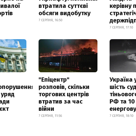
ривалої
втратила суттєві
керівну 
ртів
обсяги видобутку
стратегі
держпід
7 СЕРПНЯ, 16:50
7 СЕРПНЯ, 17:10
а
"Епіцентр"
Україна 
опорушення
розповів, скільки
шість су
 уряд
торгових центрів
тіньовог
ади
втратив за час
РФ та 10
єкт
війни
енергову
7 СЕРПНЯ, 11:56
7 СЕРПНЯ, 18:10