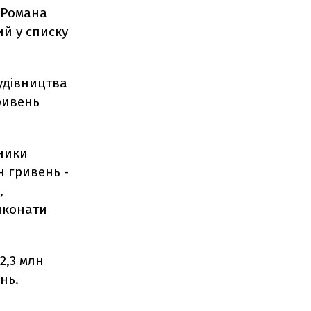
 Романа
ий у списку
удівництва
ривень
ьники
н гривень -
,
иконати
2,3 млн
нь.