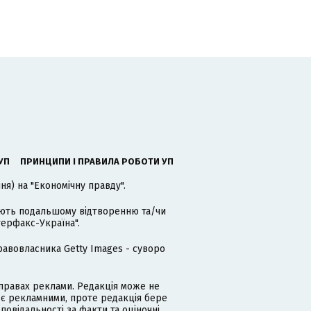
УП
ПРИНЦИПИ І ПРАВИЛА РОБОТИ УП
я) на "Економічну правду".
гають подальшому відтворенню та/чи
терфакс-Україна".
равовласника Getty Images - суворо
равах реклами. Редакція може не
 є рекламними, проте редакція бере
дповідальності за факти та оціночні