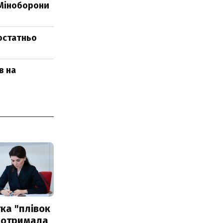
 Міноборони
остатньо
в на
ка "плівок
 отримала