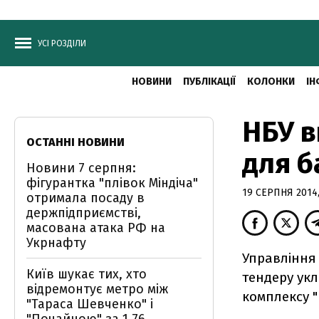
УСІ РОЗДІЛИ
НОВИНИ
ПУБЛІКАЦІЇ
КОЛОНКИ
ІН
НБУ в
ОСТАННІ НОВИНИ
для б
Новини 7 серпня:
фігурантка "плівок Міндіча"
19 СЕРПНЯ 2014,
отримала посаду в
держпідприємстві,
масована атака РФ на
Укрнафту
Управління 
Київ шукає тих, хто
тендеру укл
відремонтує метро між
комплексу "
"Тараса Шевченко" і