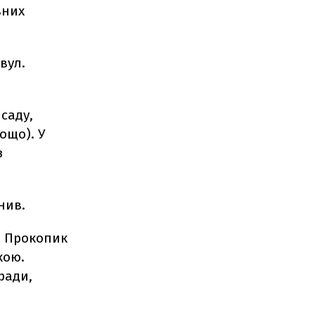
вних
вул.
саду,
ощо). У
з
нив.
а Прокопик
кою.
ради,