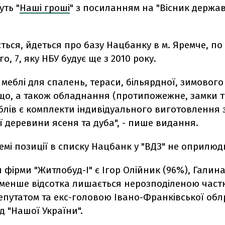
ть "
Наші гроші
" з посиланням на "Вісник держа
ться, йдеться про базу Нацбанку в м. Яремче, по 
о, 7, яку НБУ будує ще з 2010 року.
меблі для спалень, тераси, більярдної, зимового 
ощо, а також обладнання (протипожежне, замки т
блів є комплекти індивідуального виготовлення 
 деревини ясеня та дуба", - пише видання.
емі позиції в списку Нацбанк у "ВДЗ" не оприлюд
фірми "Житлобуд-І" є Ігор Олійник (96%), Галин
и менше відсотка лишається нерозподіленою част
епутатом та екс-головою Івано-Франківської обл
д "Нашої України".