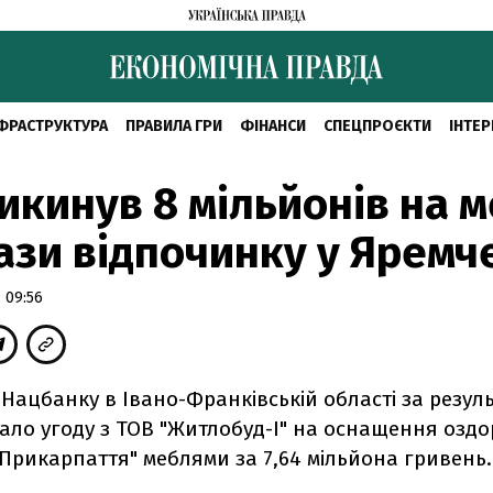
ФРАСТРУКТУРА
ПРАВИЛА ГРИ
ФІНАНСИ
СПЕЦПРОЄКТИ
ІНТЕР
икинув 8 мільйонів на м
ази відпочинку у Яремч
 09:56
Нацбанку в Івано-Франківській області за резул
ало угоду з ТОВ "Житлобуд-І" на оснащення озд
Прикарпаття" меблями за 7,64 мільйона гривень.