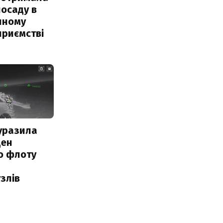
посаду в
чному
приємстві
уразила
ден
о флоту
злів