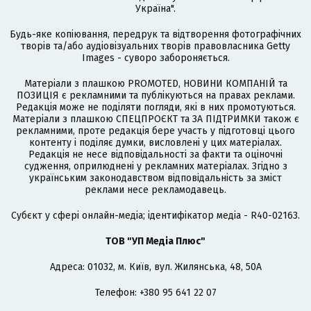
Україна".
Будь-яке копіювання, передрук та відтворення фотографічних
творів та/або аудіовізуальних творів правовласника Getty
Images - суворо забороняється.
Матеріали з плашкою PROMOTED, НОВИНИ КОМПАНІЙ та
ПОЗИЦІЯ є рекламними та публікуються на правах реклами.
Редакція може не поділяти погляди, які в них промотуються.
Матеріали з плашкою СПЕЦПРОЄКТ та ЗА ПІДТРИМКИ також є
рекламними, проте редакція бере участь у підготовці цього
контенту і поділяє думки, висловлені у цих матеріалах.
Редакція не несе відповідальності за факти та оціночні
судження, оприлюднені у рекламних матеріалах. Згідно з
українським законодавством відповідальність за зміст
реклами несе рекламодавець.
Cубєкт у сфері онлайн-медіа; ідентифікатор медіа - R40-02163.
ТОВ "УП Медіа Плюс"
Адреса: 01032, м. Київ, вул. Жилянська, 48, 50А
Телефон: +380 95 641 22 07