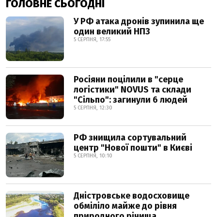
ГОЛОВНЕ СЬОГОДНІ
У РФ атака дронів зупинила ще
один великий НПЗ
5 СЕРПНЯ, 17:55
Росіяни поцілили в "серце
логістики" NOVUS та склади
"Сільпо": загинули 6 людей
5 СЕРПНЯ, 12:30
РФ знищила сортувальний
центр "Нової пошти" в Києві
5 СЕРПНЯ, 10:10
Дністровське водосховище
обміліло майже до рівня
природного річища