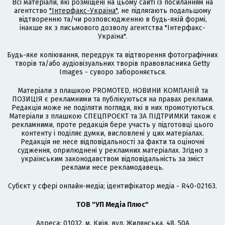
Всі матеріали, які розміщені на цьому сайті із посиланням на
агентство
"Інтерфакс-Україна"
, не підлягають подальшому
відтворенню та/чи розповсюдженню в будь-якій формі,
інакше як з письмового дозволу агентства "Інтерфакс-
Україна".
Будь-яке копіювання, передрук та відтворення фотографічних
творів та/або аудіовізуальних творів правовласника Getty
Images - суворо забороняється.
Матеріали з плашкою PROMOTED, НОВИНИ КОМПАНІЙ та
ПОЗИЦІЯ є рекламними та публікуються на правах реклами.
Редакція може не поділяти погляди, які в них промотуються.
Матеріали з плашкою СПЕЦПРОЄКТ та ЗА ПІДТРИМКИ також є
рекламними, проте редакція бере участь у підготовці цього
контенту і поділяє думки, висловлені у цих матеріалах.
Редакція не несе відповідальності за факти та оціночні
судження, оприлюднені у рекламних матеріалах. Згідно з
українським законодавством відповідальність за зміст
реклами несе рекламодавець.
Cубєкт у сфері онлайн-медіа; ідентифікатор медіа - R40-02163.
ТОВ "УП Медіа Плюс"
Адреса: 01032, м. Київ, вул. Жилянська, 48, 50А