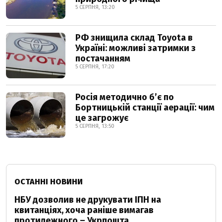
5 СЕРПНЯ, 13:20
РФ знищила склад Toyota в
Україні: можливі затримки з
постачанням
5 СЕРПНЯ, 17:20
Росія методично б’є по
Бортницькій станції аерації: чим
це загрожує
5 СЕРПНЯ, 13:50
ОСТАННІ НОВИНИ
НБУ дозволив не друкувати ІПН на
квитанціях, хоча раніше вимагав
протилежного – Укрпошта