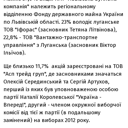
компанія" належить регіональному
відділенню Фонду державного майна України
по Львівській області. 23% володіє луганське
ТОВ "Іфорас" (засновник Тетяна Літвінова),
22,8% - ТОВ "Вантажно-транспортне
управління" з Луганська (засновник Віктор
Ільїчов).
Ще близько 11,7% акцій зареєстровані на ТОВ
"Асп трейд груп", де засновниками значаться
Олексій Серединський та Сергій Артухов,
перший із яких був уповноваженою особою
партії Наталії Королевської "Україна -
Вперед!", другий - членом окружної виборчої
комісії від тієї ж партії (в подальшому
замінений) на виборах 2012 року.