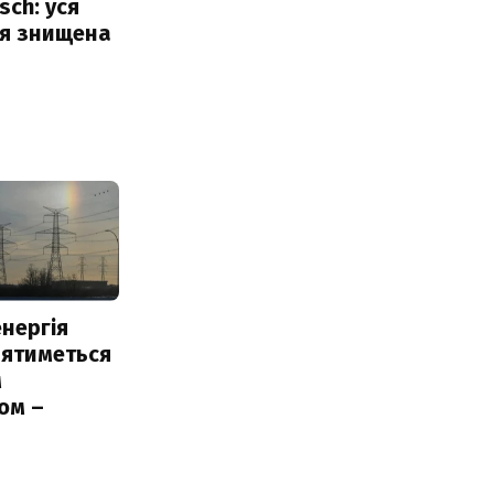
sch: уся
ія знищена
нергія
лятиметься
м
ом –
ь