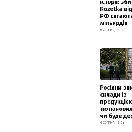
історії: зб
Rozetka від
РФ сягают
мільярдів
6 СЕРПНЯ, 12:10
Росіяни з
склади із
продукцією
тютюнових 
чи буде де
6 СЕРПНЯ, 18:04