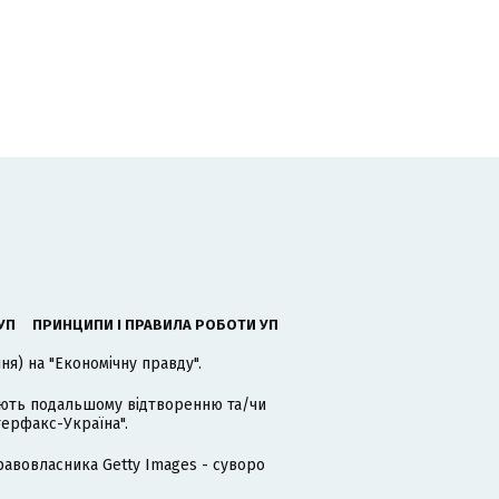
УП
ПРИНЦИПИ І ПРАВИЛА РОБОТИ УП
я) на "Економічну правду".
гають подальшому відтворенню та/чи
терфакс-Україна".
равовласника Getty Images - суворо