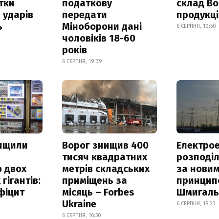
итки
податкову
склад Bo
 ударів
передати
продукц
ь
Міноборони дані
6 СЕРПНЯ, 10:50
чоловіків 18-60
років
6 СЕРПНЯ, 19:39
нищили
Ворог знищив 400
Електрое
тисяч квадратних
розподі
 двох
метрів складських
за нови
гігантів:
приміщень за
принцип
фіцит
місяць – Forbes
Шмигал
Ukraine
6 СЕРПНЯ, 18:23
6 СЕРПНЯ, 16:50