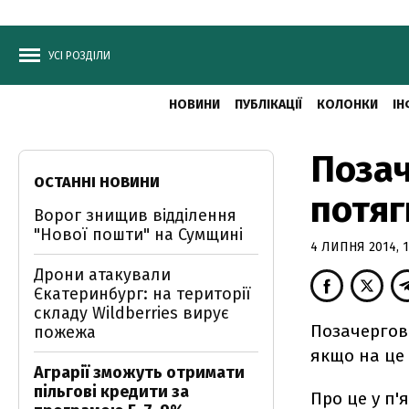
УСІ РОЗДІЛИ
НОВИНИ
ПУБЛІКАЦІЇ
КОЛОНКИ
ІН
Позач
ОСТАННІ НОВИНИ
потяг
Ворог знищив відділення
"Нової пошти" на Сумщині
4 ЛИПНЯ 2014, 1
Дрони атакували
Єкатеринбург: на території
складу Wildberries вирує
Позачергові
пожежа
якщо на це 
Аграрії зможуть отримати
пільгові кредити за
Про це у п