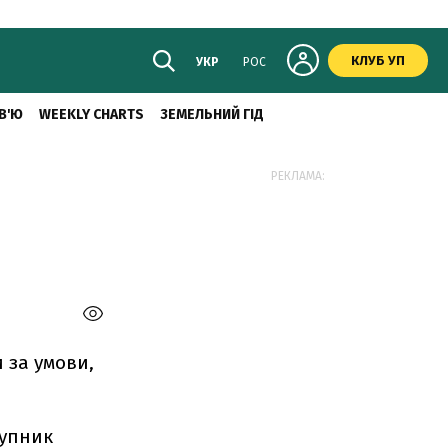
КЛУБ УП
УКР
РОС
В'Ю
WEEKLY CHARTS
ЗЕМЕЛЬНИЙ ГІД
РЕКЛАМА:
 за умови,
тупник