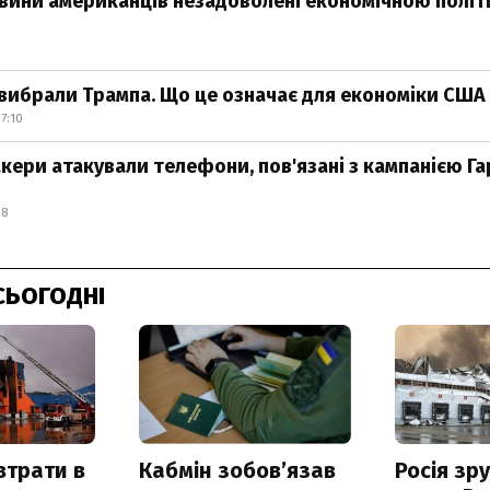
вини американців незадоволені економічною полі
вибрали Трампа. Що це означає для економіки США і
7:10
кери атакували телефони, пов'язані з кампанією Га
18
СЬОГОДНІ
втрати в
Кабмін зобовʼязав
Росія зр