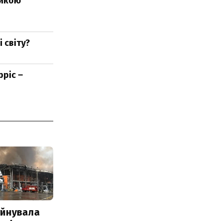
тикою
 світу?
рріс –
уйнувала