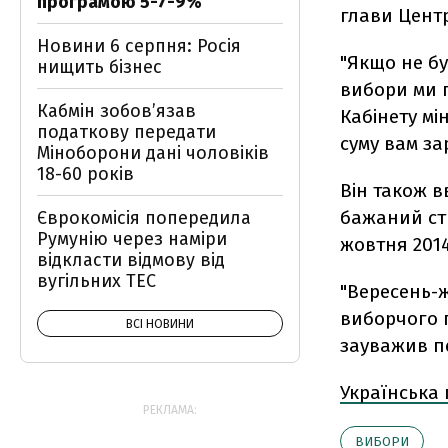
програмою 5-7-9%
глави Центр
Новини 6 серпня: Росія
"Якщо не бу
нищить бізнес
вибори ми 
Кабмін зобовʼязав
Кабінету мі
податкову передати
суму вам за
Міноборони дані чоловіків
18-60 років
Він також 
бажаний ст
Єврокомісія попередила
Румунію через наміри
жовтня 2014
відкласти відмову від
вугільних ТЕС
"Вересень-ж
виборчого п
ВСІ НОВИНИ
зауважив п
Українська
РЕКЛАМА:
ВИБОРИ