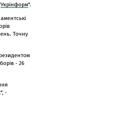
"
Укрінформ
".
ламентські
орів
вень. Точну
резидентом
орів - 26
ння
, -