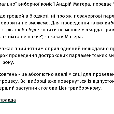
альної виборчої комісії Андрій Магера, передає 
де грошей в бюджеті, ні про які позачергові пар
говорити не зможемо. Для проведення таких виб
ністрів треба буде знайти не менше мільярда гри
раз ніхто не назве", - сказав Магера.
вважає прийнятним оприлюднений нещодавно п
рок проведення дострокових парламентських виб
 року.
овтень - це абсолютно вдалі місяці для проведе
роцесу. Всі виборці вже повернуться із відпусток"
ерший заступник голови Центрвиборчкому.
 правда