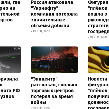
шли, где
Россия атаковала
Фигуран
рно на
"Укрнафту":
"плёнок
ительной
компания потеряла
вошла в
ортов
значительные
руковод
объемы добычи
стратег
госпред
7 АВГУСТА, 16:50
7 АВГУСТА, 17:10
оразила
"Эпицентр"
Новости 
в
рассказал, сколько
фигуран
флота РФ
торговых центров
"плёнок
оузлов
потерял за время
получил
войны
должнос
госпред
7 АВГУСТА, 11:56