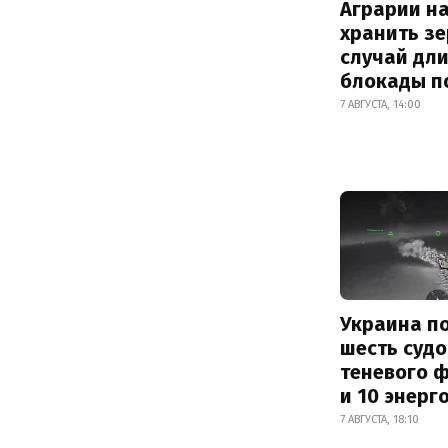
Аграрии на
хранить зе
случай дл
блокады п
7 АВГУСТА, 14:00
Украина п
шесть судо
теневого 
и 10 энерг
7 АВГУСТА, 18:10