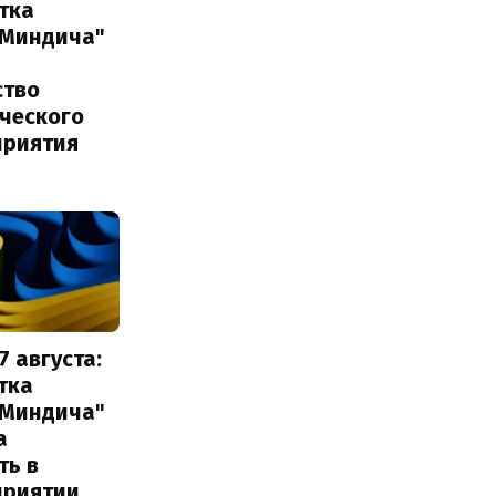
тка
 Миндича"
ство
ического
приятия
7 августа:
тка
 Миндича"
а
ть в
приятии,