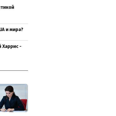
итикой
ША и мира?
 Харрис -