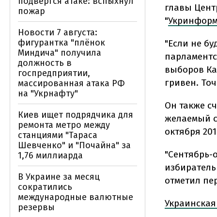
подвергся атаке: вспыхнул
главы Цент
пожар
"
Укринфор
Новости 7 августа:
фигурантка "плёнок
"Если не бу
Миндича" получила
парламентс
должность в
выборов Ка
госпредприятии,
гривен. Точ
массированная атака РФ
на "Укрнафту"
Он также с
Киев ищет подрядчика для
желаемый с
ремонта метро между
октября 20
станциями "Тараса
Шевченко" и "Почайна" за
"Сентябрь-
1,76 миллиарда
избирательн
В Украине за месяц
отметил пе
сократились
международные валютные
Украинская
резервы