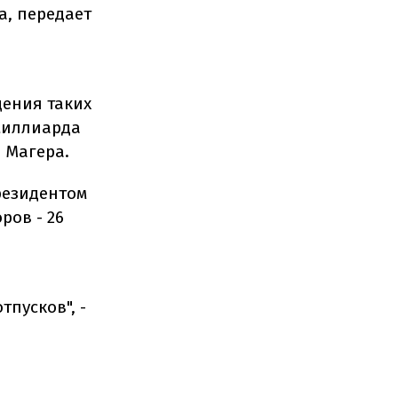
а, передает
дения таких
миллиарда
л Магера.
резидентом
ов - 26
тпусков", -