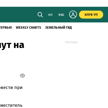
КЛУБ УП
УКР
РОС
ТЕРВЬЮ
WEEKLY CHARTS
ЗЕМЕЛЬНЫЙ ГИД
ут на
РЕКЛАМА:
вести при
аместитель