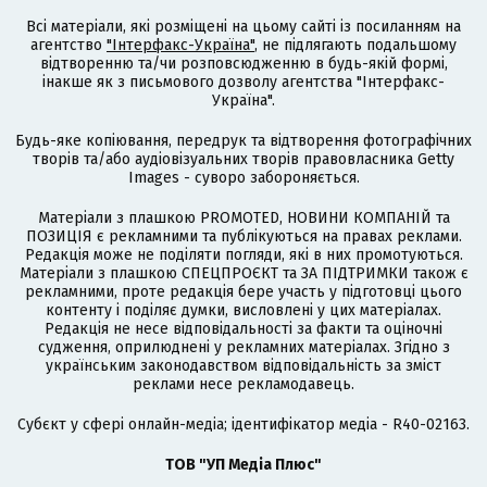
Всі матеріали, які розміщені на цьому сайті із посиланням на
агентство
"Інтерфакс-Україна"
, не підлягають подальшому
відтворенню та/чи розповсюдженню в будь-якій формі,
інакше як з письмового дозволу агентства "Інтерфакс-
Україна".
Будь-яке копіювання, передрук та відтворення фотографічних
творів та/або аудіовізуальних творів правовласника Getty
Images - суворо забороняється.
Матеріали з плашкою PROMOTED, НОВИНИ КОМПАНІЙ та
ПОЗИЦІЯ є рекламними та публікуються на правах реклами.
Редакція може не поділяти погляди, які в них промотуються.
Матеріали з плашкою СПЕЦПРОЄКТ та ЗА ПІДТРИМКИ також є
рекламними, проте редакція бере участь у підготовці цього
контенту і поділяє думки, висловлені у цих матеріалах.
Редакція не несе відповідальності за факти та оціночні
судження, оприлюднені у рекламних матеріалах. Згідно з
українським законодавством відповідальність за зміст
реклами несе рекламодавець.
Cубєкт у сфері онлайн-медіа; ідентифікатор медіа - R40-02163.
ТОВ "УП Медіа Плюс"