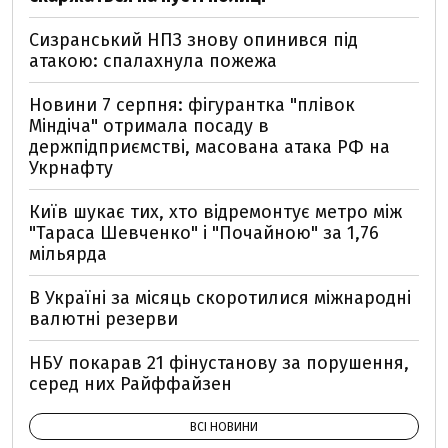
Сизранський НПЗ знову опинився під
атакою: спалахнула пожежа
Новини 7 серпня: фігурантка "плівок
Міндіча" отримала посаду в
держпідприємстві, масована атака РФ на
Укрнафту
Київ шукає тих, хто відремонтує метро між
"Тараса Шевченко" і "Почайною" за 1,76
мільярда
В Україні за місяць скоротилися міжнародні
валютні резерви
НБУ покарав 21 фінустанову за порушення,
серед них Райффайзен
ВСІ НОВИНИ