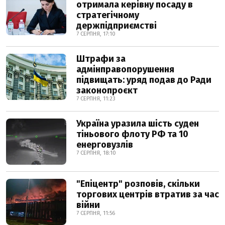
отримала керівну посаду в
стратегічному
держпідприємстві
7 СЕРПНЯ, 17:10
Штрафи за
адмінправопорушення
підвищать: уряд подав до Ради
законопроєкт
7 СЕРПНЯ, 11:23
Україна уразила шість суден
тіньового флоту РФ та 10
енерговузлів
7 СЕРПНЯ, 18:10
"Епіцентр" розповів, скільки
торгових центрів втратив за час
війни
7 СЕРПНЯ, 11:56