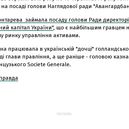
на посаді голови Наглядової ради "Авангардбан
онтарева займала посаду голови Ради директорі
ний капітал України"
, що є найбільшим гравцем 
му ринку управління активами.
на працювала в українській "дочці" голландсько
ді глави правління, а ще раніше - головою казн
нцузького Societe Generale.
 правда
РЕКЛАМА: