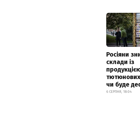
Росіяни з
склади із
продукцією
тютюнових 
чи буде де
6 СЕРПНЯ, 18:04