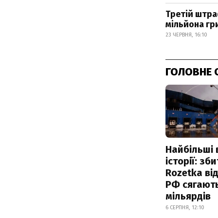
Третій штра
мільйона гр
23 ЧЕРВНЯ, 16:10
ГОЛОВНЕ 
Найбільші 
історії: зб
Rozetka від
РФ сягают
мільярдів
6 СЕРПНЯ, 12:10