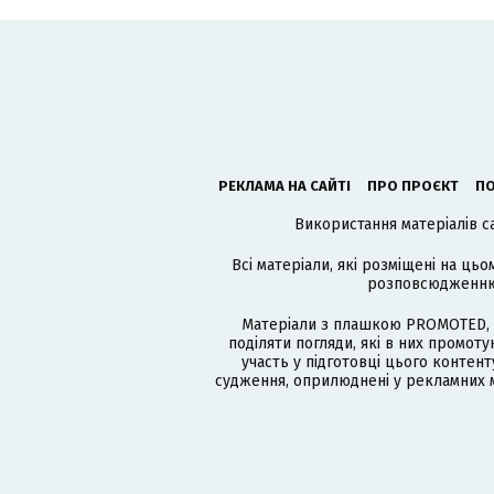
РЕКЛАМА НА САЙТІ
ПРО ПРОЄКТ
ПО
Використання матеріалів с
Всі матеріали, які розміщені на цьо
розповсюдженню в
Матеріали з плашкою PROMOTED, 
поділяти погляди, які в них промо
участь у підготовці цього контенту
судження, оприлюднені у рекламних м