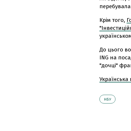
перебувала 
Крім того,
Г
"Інвестицій
українсько
До цього во
ING на поса
"дочці" фра
Українська
НБУ