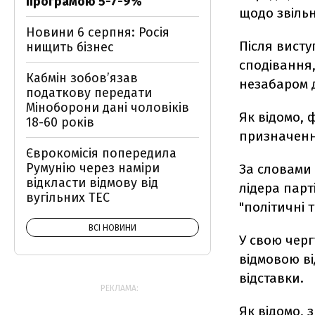
програмою 5-7-9%
щодо звіль
Новини 6 серпня: Росія
Після висту
нищить бізнес
сподівання,
Кабмін зобовʼязав
незабаром 
податкову передати
Міноборони дані чоловіків
Як відомо, 
18-60 років
призначенн
Єврокомісія попередила
Румунію через наміри
За словами 
відкласти відмову від
лідера парт
вугільних ТЕС
"політичні т
ВСІ НОВИНИ
У свою черг
відмовою ві
відставки.
РЕКЛАМА:
Як відомо, 