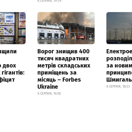
6 СЕРПНЯ, 19:39
нищили
Ворог знищив 400
Електрое
тисяч квадратних
розподі
 двох
метрів складських
за нови
гігантів:
приміщень за
принцип
фіцит
місяць – Forbes
Шмигал
Ukraine
6 СЕРПНЯ, 18:23
6 СЕРПНЯ, 16:50