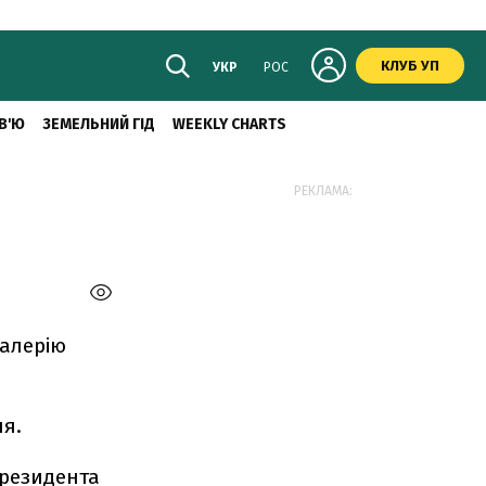
КЛУБ УП
УКР
РОС
В'Ю
ЗЕМЕЛЬНИЙ ГІД
WEEKLY CHARTS
РЕКЛАМА:
алерію
ня.
президента