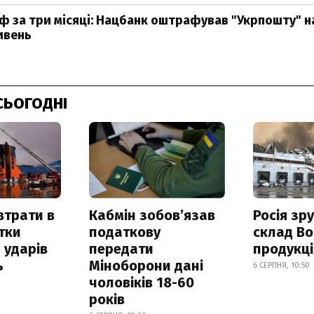
ф за три місяці: Нацбанк оштрафував "Укрпошту" на
ивень
СЬОГОДНІ
втрати в
Кабмін зобовʼязав
Росія зр
итки
податкову
склад Bo
 ударів
передати
продукц
ь
Міноборони дані
6 СЕРПНЯ, 10:50
чоловіків 18-60
років