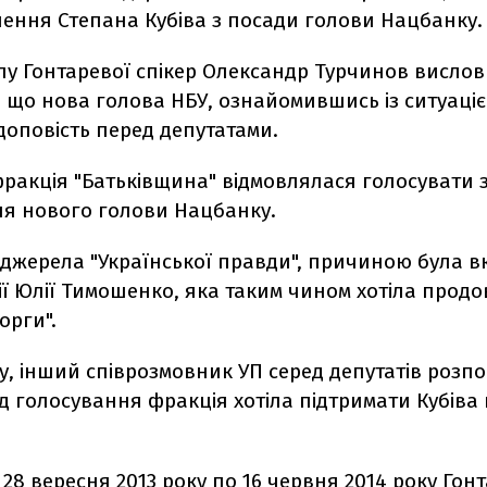
нення Степана Кубіва з посади голови Нацбанку.
пу Гонтаревої спікер Олександр Турчинов висло
 що нова голова НБУ, ознайомившись із ситуаціє
доповість перед депутатами.
фракція "Батьківщина" відмовлялася голосувати 
я нового голови Нацбанку.
джерела "Української правди", причиною була в
ії Юлії Тимошенко, яка таким чином хотіла прод
орги".
у, інший співрозмовник УП серед депутатів розпо
д голосування фракція хотіла підтримати Кубіва 
з 28 вересня 2013 року по 16 червня 2014 року Гон