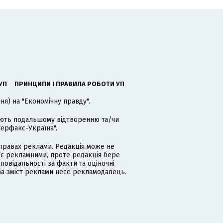
УП
ПРИНЦИПИ І ПРАВИЛА РОБОТИ УП
я) на "Економічну правду".
гають подальшому відтворенню та/чи
терфакс-Україна".
равах реклами. Редакція може не
 є рекламними, проте редакція бере
дповідальності за факти та оціночні
за зміст реклами несе рекламодавець.