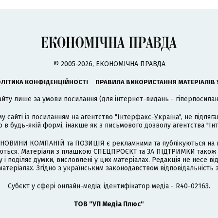
© 2005-2026, ЕКОНОМІЧНА ПРАВДА
ЛІТИКА КОНФІДЕНЦІЙНОСТІ
ПРАВИЛА ВИКОРИСТАННЯ МАТЕРІАЛІВ 
айту лише за умови посилання (для інтернет-видань - гіперпосиланн
му сайті із посиланням на агентство
"Інтерфакс-Україна"
, не підля
 будь-якій формі, інакше як з письмового дозволу агентства "Ін
НОВИНИ КОМПАНІЙ та ПОЗИЦІЯ є рекламними та публікуються на п
туються. Матеріали з плашкою СПЕЦПРОЄКТ та ЗА ПІДТРИМКИ також
 і поділяє думки, висловлені у цих матеріалах. Редакція не несе ві
атеріалах. Згідно з українським законодавством відповідальність 
Cубєкт у сфері онлайн-медіа; ідентифікатор медіа - R40-02163.
ТОВ "УП Медіа Плюс"