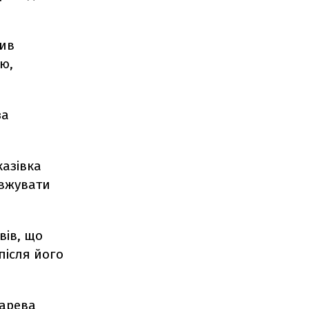
вив
ю,
за
казівка
овжувати
вів, що
після його
тарева