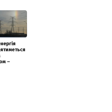
нергія
лятиметься
м
ом –
ь