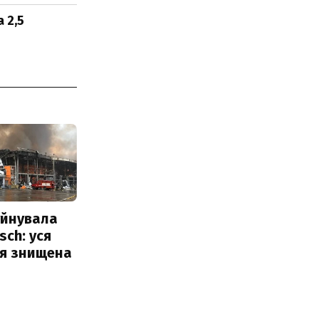
 2,5
уйнувала
sch: уся
ія знищена