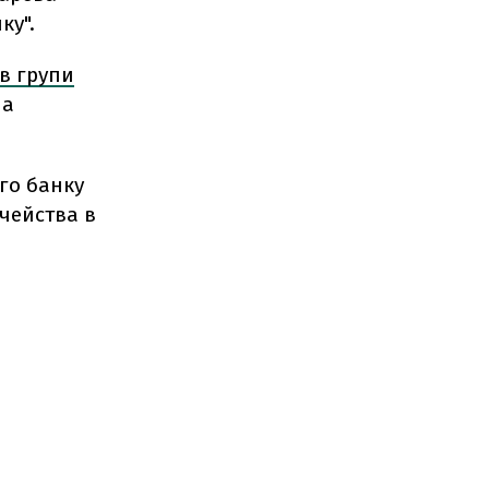
ку".
в групи
на
го банку
ачейства в