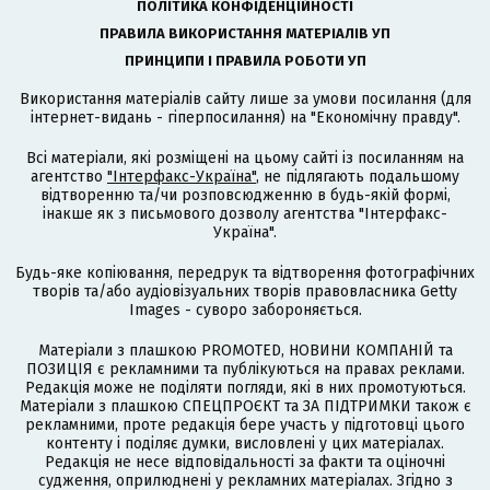
ПОЛІТИКА КОНФІДЕНЦІЙНОСТІ
ПРАВИЛА ВИКОРИСТАННЯ МАТЕРІАЛІВ УП
ПРИНЦИПИ І ПРАВИЛА РОБОТИ УП
Використання матеріалів сайту лише за умови посилання (для
інтернет-видань - гіперпосилання) на "Економічну правду".
Всі матеріали, які розміщені на цьому сайті із посиланням на
агентство
"Інтерфакс-Україна"
, не підлягають подальшому
відтворенню та/чи розповсюдженню в будь-якій формі,
інакше як з письмового дозволу агентства "Інтерфакс-
Україна".
Будь-яке копіювання, передрук та відтворення фотографічних
творів та/або аудіовізуальних творів правовласника Getty
Images - суворо забороняється.
Матеріали з плашкою PROMOTED, НОВИНИ КОМПАНІЙ та
ПОЗИЦІЯ є рекламними та публікуються на правах реклами.
Редакція може не поділяти погляди, які в них промотуються.
Матеріали з плашкою СПЕЦПРОЄКТ та ЗА ПІДТРИМКИ також є
рекламними, проте редакція бере участь у підготовці цього
контенту і поділяє думки, висловлені у цих матеріалах.
Редакція не несе відповідальності за факти та оціночні
судження, оприлюднені у рекламних матеріалах. Згідно з