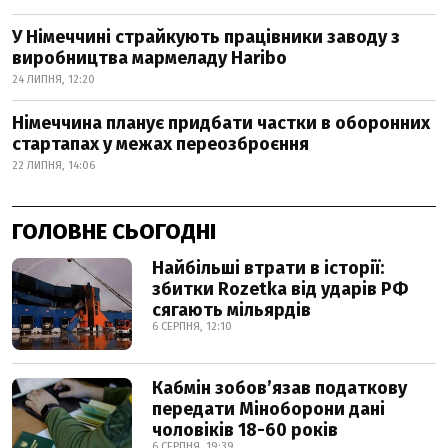
У Німеччині страйкують працівники заводу з
виробництва мармеладу Haribo
24 ЛИПНЯ, 12:20
Німеччина планує придбати частки в оборонних
стартапах у межах переозброєння
22 ЛИПНЯ, 14:06
ГОЛОВНЕ СЬОГОДНІ
Найбільші втрати в історії:
збитки Rozetka від ударів РФ
сягають мільярдів
6 СЕРПНЯ, 12:10
Кабмін зобовʼязав податкову
передати Міноборони дані
чоловіків 18-60 років
6 СЕРПНЯ, 19:39