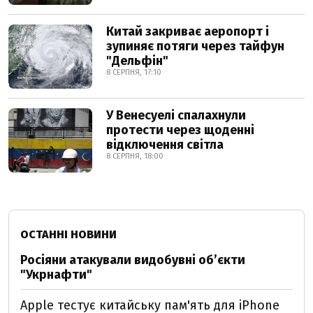
Китай закриває аеропорт і
зупиняє потяги через тайфун
"Дельфін"
8 СЕРПНЯ, 17:10
У Венесуелі спалахнули
протести через щоденні
відключення світла
8 СЕРПНЯ, 18:00
ОСТАННІ НОВИНИ
Росіяни атакували видобувні обʼєкти
"Укрнафти"
Apple тестує китайську пам'ять для iPhone