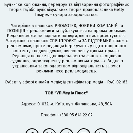
Будь-яке копіювання, передрук та відтворення фотографічних
творів та/або аудіовізуальних творів правовласника Getty
Images - суворо забороняється.
Матеріали з плашкою PROMOTED, НОВИНИ КОМПАНІЙ та
ПОЗИЦІЯ є рекламними та публікуються на правах реклами.
Редакція може не поділяти погляди, які в них промотуються.
Матеріали з плашкою СПЕЦПРОЄКТ та ЗА ПІДТРИМКИ також є
рекламними, проте редакція бере участь у підготовці цього
контенту і поділяє думки, висловлені у цих матеріалах.
Редакція не несе відповідальності за факти та оціночні
судження, оприлюднені у рекламних матеріалах. Згідно з
українським законодавством відповідальність за зміст
реклами несе рекламодавець.
Cубєкт у сфері онлайн-медіа; ідентифікатор медіа - R40-02163.
ТОВ "УП Медіа Плюс"
Адреса: 01032, м. Київ, вул. Жилянська, 48, 50А
Телефон: +380 95 641 22 07