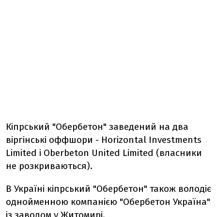
Кіпрський "Обербетон" заведений на два
віргінські оффшори - Horizontal Investments
Limited і Oberbeton United Limited (власники
не розкриваються).
В Україні кіпрський "Обербетон" також володіє
однойменною компанією "Обербетон Україна"
із заводом у Житомирі.