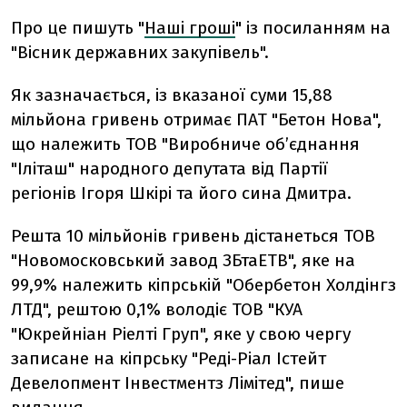
Про це пишуть "
Наші гроші
" із посиланням на
"Вісник державних закупівель".
Як зазначається, із вказаної суми 15,88
мільйона гривень отримає ПАТ "Бетон Нова",
що належить ТОВ "Виробниче об’єднання
"Іліташ" народного депутата від Партії
регіонів Ігоря Шкірі та його сина Дмитра.
Решта 10 мільйонів гривень дістанеться ТОВ
"Новомосковський завод ЗБтаЕТВ", яке на
99,9% належить кіпрській "Обербетон Холдінгз
ЛТД", рештою 0,1% володіє ТОВ "КУА
"Юкрейніан Ріелті Груп", яке у свою чергу
записане на кіпрську "Реді-Ріал Істейт
Девелопмент Інвестментз Лімітед", пише