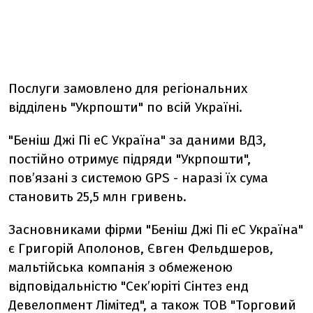
Послуги замовлено для регіональних
відділень "Укрпошти" по всій Україні.
"Беніш Джі Пі еС Україна" за даними ВДЗ,
постійно отримує підряди "Укрпошти",
пов’язані з системою GPS - наразі їх сума
становить 25,5 млн гривень.
Засновниками фірми "Беніш Джі Пі еС Україна"
є Григорій Аполонов, Євген Фельдшеров,
мальтійська компанія з обмеженою
відповідальністю "Сек’юріті Сінтез енд
Девелопмент Лімітед", а також ТОВ "Торговий