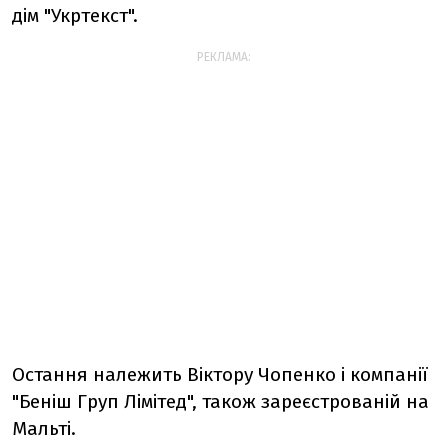
дім "Укртекст".
РЕКЛАМА:
Остання належить Віктору Чопенко і компанії
"Беніш Груп Лімітед", також зареєстрованій на
Мальті.