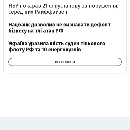
НБУ покарав 21 фінустанову за порушення,
серед них Райффайзен
Нацбанк дозволив не визнавати дефолт
бізнесу на тлі атак РФ
Україна уразила шість суден тіньового
флоту РФ та 10 енерговузлів
ВСІ НОВИНИ