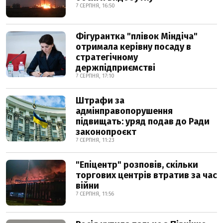
7 СЕРПНЯ, 16:50
Фігурантка "плівок Міндіча"
отримала керівну посаду в
стратегічному
держпідприємстві
7 СЕРПНЯ, 17:10
Штрафи за
адмінправопорушення
підвищать: уряд подав до Ради
законопроєкт
7 СЕРПНЯ, 11:23
"Епіцентр" розповів, скільки
торгових центрів втратив за час
війни
7 СЕРПНЯ, 11:56