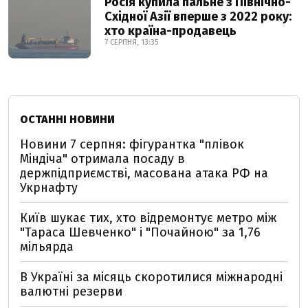
Росія купила пальне з Північно-
Східної Азії вперше з 2022 року:
хто країна-продавець
7 СЕРПНЯ, 13:35
ОСТАННІ НОВИНИ
Новини 7 серпня: фігурантка "плівок
Міндіча" отримала посаду в
держпідприємстві, масована атака РФ на
Укрнафту
Київ шукає тих, хто відремонтує метро між
"Тараса Шевченко" і "Почайною" за 1,76
мільярда
В Україні за місяць скоротилися міжнародні
валютні резерви