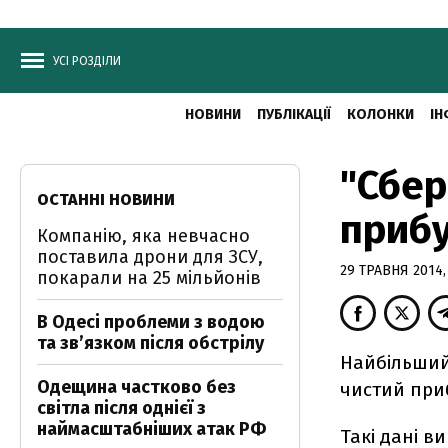
УСІ РОЗДІЛИ
НОВИНИ
ПУБЛІКАЦІЇ
КОЛОНКИ
ІН
"Сбер
ОСТАННІ НОВИНИ
прибу
Компанію, яка невчасно
поставила дрони для ЗСУ,
29 ТРАВНЯ 2014, 
покарали на 25 мільйонів
В Одесі проблеми з водою
та звʼязком після обстрілу
Найбільший
Одещина частково без
чистий приб
світла після однієї з
наймасштабніших атак РФ
Такі дані в