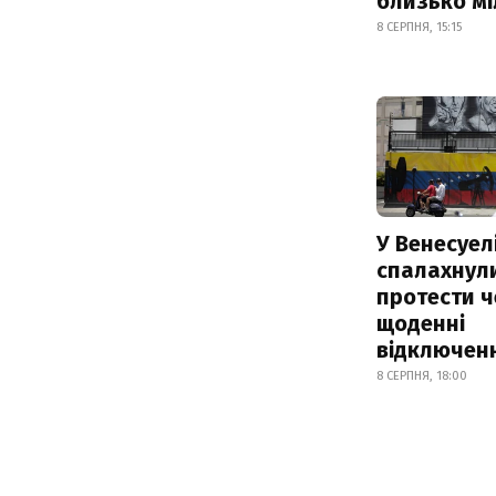
близько м
8 СЕРПНЯ, 15:15
У Венесуел
спалахнул
протести ч
щоденні
відключенн
8 СЕРПНЯ, 18:00