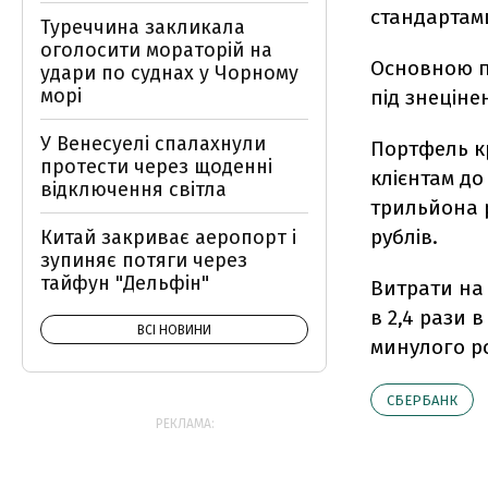
стандартами
Туреччина закликала
оголосити мораторій на
Основною п
удари по суднах у Чорному
морі
під знецін
У Венесуелі спалахнули
Портфель кр
протести через щоденні
клієнтам до
відключення світла
трильйона р
рублів.
Китай закриває аеропорт і
зупиняє потяги через
тайфун "Дельфін"
Витрати на
в 2,4 рази 
ВСІ НОВИНИ
минулого ро
СБЕРБАНК
РЕКЛАМА: