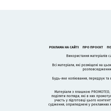
РЕКЛАМА НА САЙТІ
ПРО ПРОЄКТ
ПО
Використання матеріалів с
Всі матеріали, які розміщені на цьо
розповсюдженню в
Будь-яке копіювання, передрук та 
Матеріали з плашкою PROMOTED, 
поділяти погляди, які в них промо
участь у підготовці цього контенту
судження, оприлюднені у рекламних м