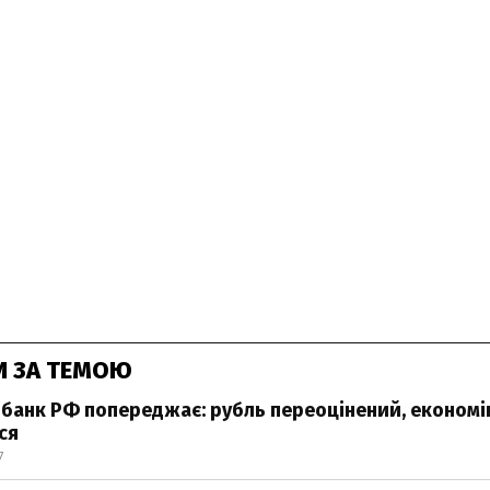
И ЗА ТЕМОЮ
банк РФ попереджає: рубль переоцінений, економі
ся
7