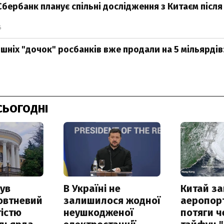
Сбербанк планує спільні дослідження з Китаєм після
6
шніх "дочок" росбанків вже продали на 5 мільярдів:
0
СЬОГОДНІ
ув
В Україні не
Китай з
овтневий
залишилося жодної
аеропорт
істю
неушкодженої
потяги ч