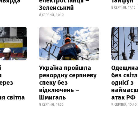
ільярда
електростанції –
тайфун 
Зеленський
8 СЕРПНЯ, 17:10
8 СЕРПНЯ, 14:10
і
Україна пройшла
Одещина
и
рекордну серпневу
без світл
ерез
спеку без
однієї з
відключень –
наймасш
я світла
Шмигаль
атак РФ
8 СЕРПНЯ, 11:50
9 СЕРПНЯ, 10:40