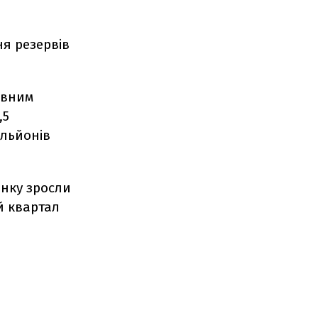
я резервів
ивним
,5
ильйонів
анку зросли
й квартал