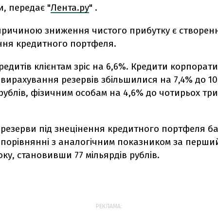
, передає "
Лента.ру
" .
ричиною зниження чистого прибутку є створенн
ення кредитного портфеля.
едитів клієнтам зріс на 6,6%. Кредити корпорат
 вирахування резервів збільшилися на 7,4% до 10
ублів, фізичним особам на 4,6% до чотирьох тр
 резерви під знецінення кредитного портфеля б
в порівнянні з аналогічним показником за перши
ку, становивши 77 мільярдів рублів.
РЕКЛАМА: