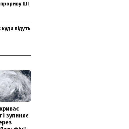
 прориву ШІ
 куди підуть
акриває
 і зупиняє
ерез