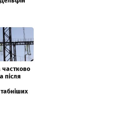
"Дельфін"
 частково
а після
табніших