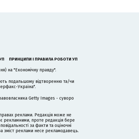
УП
ПРИНЦИПИ І ПРАВИЛА РОБОТИ УП
я) на "Економічну правду".
гають подальшому відтворенню та/чи
терфакс-Україна".
равовласника Getty Images - суворо
равах реклами. Редакція може не
 є рекламними, проте редакція бере
дповідальності за факти та оціночні
за зміст реклами несе рекламодавець.