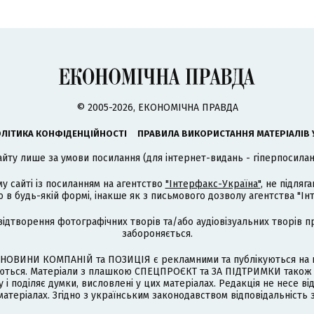
© 2005-2026, ЕКОНОМІЧНА ПРАВДА
ЛІТИКА КОНФІДЕНЦІЙНОСТІ
ПРАВИЛА ВИКОРИСТАННЯ МАТЕРІАЛІВ 
айту лише за умови посилання (для інтернет-видань - гіперпосиланн
му сайті із посиланням на агентство
"Інтерфакс-Україна"
, не підля
 будь-якій формі, інакше як з письмового дозволу агентства "Ін
відтворення фотографічних творів та/або аудіовізуальних творів п
забороняється.
НОВИНИ КОМПАНІЙ та ПОЗИЦІЯ є рекламними та публікуються на п
туються. Матеріали з плашкою СПЕЦПРОЄКТ та ЗА ПІДТРИМКИ також
 і поділяє думки, висловлені у цих матеріалах. Редакція не несе ві
атеріалах. Згідно з українським законодавством відповідальність 