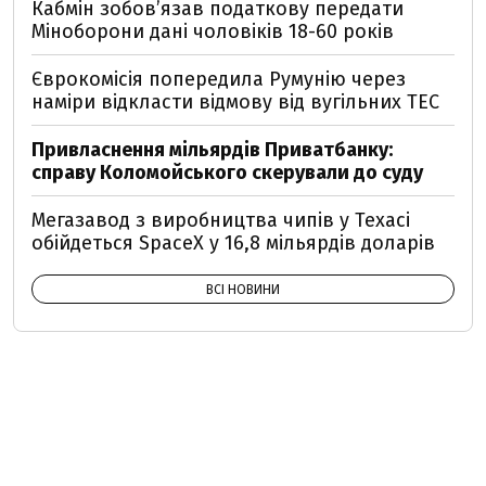
Кабмін зобовʼязав податкову передати
Міноборони дані чоловіків 18-60 років
Єврокомісія попередила Румунію через
наміри відкласти відмову від вугільних ТЕС
Привласнення мільярдів Приватбанку:
справу Коломойського скерували до суду
Мегазавод з виробництва чипів у Техасі
обійдеться SpaceX у 16,8 мільярдів доларів
ВСІ НОВИНИ