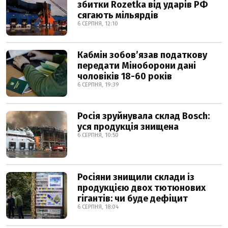
збитки Rozetka від ударів РФ
сягають мільярдів
6 СЕРПНЯ, 12:10
Кабмін зобовʼязав податкову
передати Міноборони дані
чоловіків 18-60 років
6 СЕРПНЯ, 19:39
Росія зруйнувала склад Bosch:
уся продукція знищена
6 СЕРПНЯ, 10:50
Росіяни знищили склади із
продукцією двох тютюнових
гігантів: чи буде дефіцит
6 СЕРПНЯ, 18:04