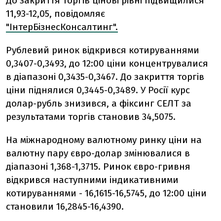
До закриття торгів цінові рівні підвищилися
11,93-12,05, повідомляє
"ІнтерБізнесКонсалтинг".
Рублевий ринок відкрився котируваннями
0,3407-0,3493, до 12:00 ціни концентрувалися
в діапазоні 0,3435-0,3467. До закриття торгів
ціни піднялися 0,3445-0,3489. У Росії курс
долар-рубль знизився, а фіксинг СЕЛТ за
результатами торгів становив 34,5075.
На міжнародному валютному ринку ціни на
валютну пару євро-долар змінювалися в
діапазоні 1,368-1,3715. Ринок євро-гривня
відкрився наступними індикативними
котируваннями - 16,1615-16,5745, до 12:00 ціни
становили 16,2845-16,4390.