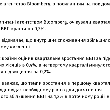
е агентство Bloomberg, з посиланням на повідо
опитані агентством Bloomberg, очікували кварта
ВВП країни на 0,3%.
ї відзначає, що внутрішнє споживання збільшило
ому численні.
 країни оцінив квартальне зростання ВВП за пі
х місяців в 0,4%, в ​​четвертому кварталі минулог
ся підвищення на 0,2%.
ї вважає, що темпи зростання в першому квартал
 відповідає необхідному рівню для досягнення
го збільшення ВВП на 1,2% в поточному році і н