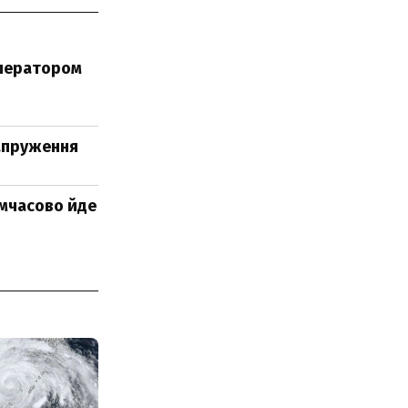
оператором
напруження
имчасово йде