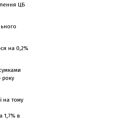
млення ЦБ
льного
ся на 0,2%
дсумками
о року
і на тому
а 1,7% в