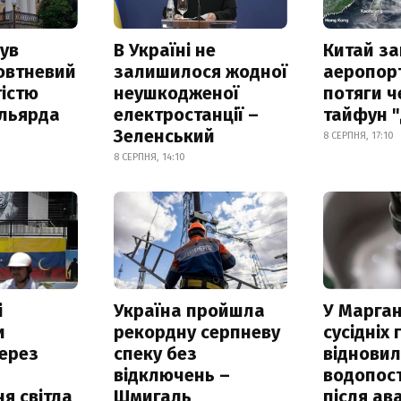
ув
В Україні не
Китай з
овтневий
залишилося жодної
аеропорт
істю
неушкодженої
потяги ч
ільярда
електростанції –
тайфун 
Зеленський
8 СЕРПНЯ, 17:10
8 СЕРПНЯ, 14:10
і
Україна пройшла
У Марган
и
рекордну серпневу
сусідніх
ерез
спеку без
віднови
відключень –
водопос
я світла
Шмигаль
після ава