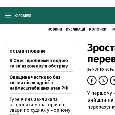
УСІ РОЗДІЛИ
НОВИНИ
ПУБЛІКАЦІЇ
КОЛОНКИ
ІН
Зрост
ОСТАННІ НОВИНИ
пере
В Одесі проблеми з водою
та звʼязком після обстрілу
24 КВІТНЯ 2014, 
Одещина частково без
світла після однієї з
наймасштабніших атак РФ
У першому к
Туреччина закликала
вийшли на 0
оголосити мораторій на
перерахунку
удари по суднах у Чорному