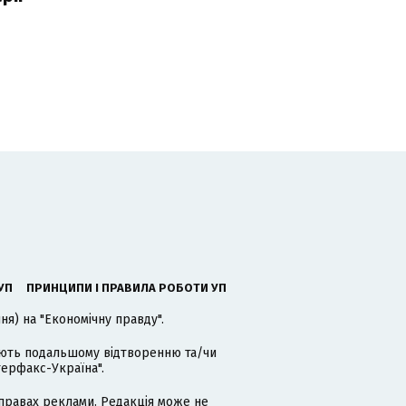
УП
ПРИНЦИПИ І ПРАВИЛА РОБОТИ УП
я) на "Економічну правду".
гають подальшому відтворенню та/чи
терфакс-Україна".
равах реклами. Редакція може не