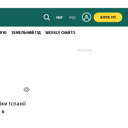
КЛУБ УП
УКР
РОС
В'Ю
ЗЕМЕЛЬНИЙ ГІД
WEEKLY CHARTS
РЕКЛАМА:
ки Іспанії
 в