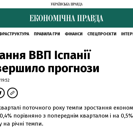
ФРАСТРУКТУРА
ПРАВИЛА ГРИ
ФІНАНСИ
СПЕЦПРОЄКТИ
ІНТЕР
ання ВВП Іспанії
вершило прогнози
19:52
варталі поточного року темпи зростання економі
,4% порівняно з попереднім кварталом і на 0,5%
 на річні темпи.