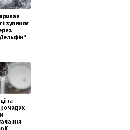
акриває
 і зупиняє
ерез
"Дельфін"
ці та
 громадах
ли
тачання
рії