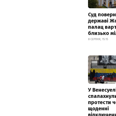
Суд поверн
державі Ж
палац варт
близько м
8 СЕРПНЯ, 15:15
У Венесуел
спалахнул
протести ч
щоденні
відключенн