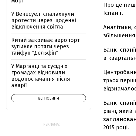
морі
Про це пиш
Іспанії.
У Венесуелі спалахнули
протести через щоденні
відключення світла
Аналітики, 
збільшення 
Китай закриває аеропорт і
зупиняє потяги через
Банк Іспані
тайфун "Дельфін"
в квартальн
У Марганці та сусідніх
Центробанк
громадах відновили
водопостачання після
трьох перши
аварії
відзначало
ВСІ НОВИНИ
Банк Іспані
рівні, який
заплановано
РЕКЛАМА:
2015 році.