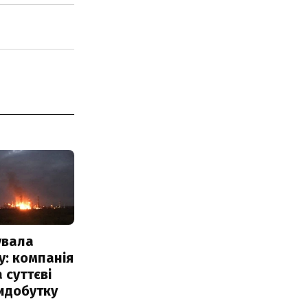
увала
: компанія
 суттєві
идобутку