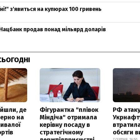
ні!" з'явиться на купюрах 100 гривень
Нацбанк продав понад мільярд доларів
СЬОГОДНІ
айшли, де
Фігурантка "плівок
РФ атак
зерно на
Міндіча" отримала
Укрнафту
ривалої
керівну посаду в
втратила
ртів
стратегічному
обсяги в
держпідприємстві
7 СЕРПНЯ, 16:50