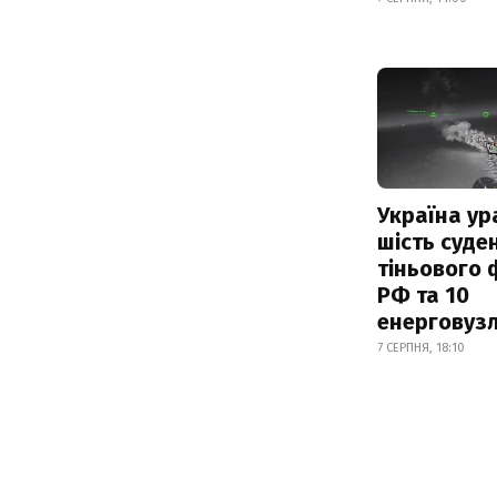
Україна ур
шість суде
тіньового 
РФ та 10
енерговузл
7 СЕРПНЯ, 18:10