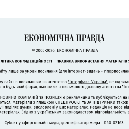
© 2005-2026, ЕКОНОМІЧНА ПРАВДА
ЛІТИКА КОНФІДЕНЦІЙНОСТІ
ПРАВИЛА ВИКОРИСТАННЯ МАТЕРІАЛІВ 
айту лише за умови посилання (для інтернет-видань - гіперпосиланн
му сайті із посиланням на агентство
"Інтерфакс-Україна"
, не підля
 будь-якій формі, інакше як з письмового дозволу агентства "Ін
НОВИНИ КОМПАНІЙ та ПОЗИЦІЯ є рекламними та публікуються на п
туються. Матеріали з плашкою СПЕЦПРОЄКТ та ЗА ПІДТРИМКИ також
 і поділяє думки, висловлені у цих матеріалах. Редакція не несе ві
атеріалах. Згідно з українським законодавством відповідальність 
Cубєкт у сфері онлайн-медіа; ідентифікатор медіа - R40-02163.