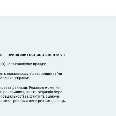
УП
ПРИНЦИПИ І ПРАВИЛА РОБОТИ УП
я) на "Економічну правду".
гають подальшому відтворенню та/чи
терфакс-Україна".
равах реклами. Редакція може не
 є рекламними, проте редакція бере
дповідальності за факти та оціночні
за зміст реклами несе рекламодавець.