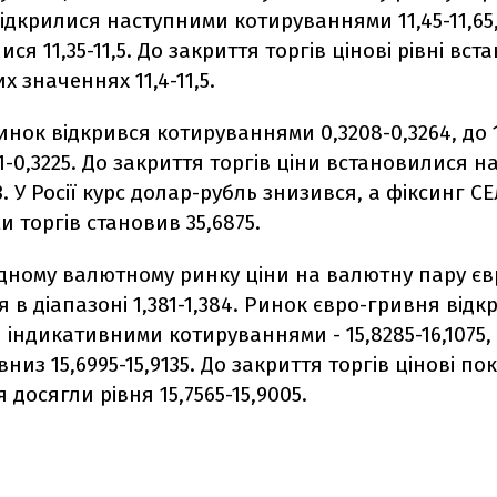
ідкрилися наступними котируваннями 11,45-11,65,
ися 11,35-11,5. До закриття торгів цінові рівні вс
х значеннях 11,4-11,5.
нок відкрився котируваннями 0,3208-0,3264, до 1
1-0,3225. До закриття торгів ціни встановилися на
3. У Росії курс долар-рубль знизився, а фіксинг С
и торгів становив 35,6875.
дному валютному ринку ціни на валютну пару є
 в діапазоні 1,381-1,384. Ринок євро-гривня відк
індикативними котируваннями - 15,8285-16,1075, 
вниз 15,6995-15,9135. До закриття торгів цінові по
 досягли рівня 15,7565-15,9005.