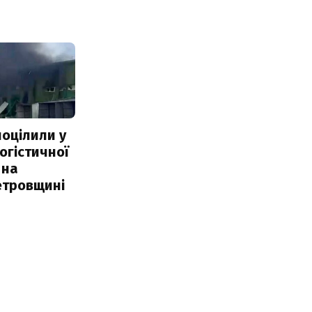
поцілили у
огістичної
 на
етровщині