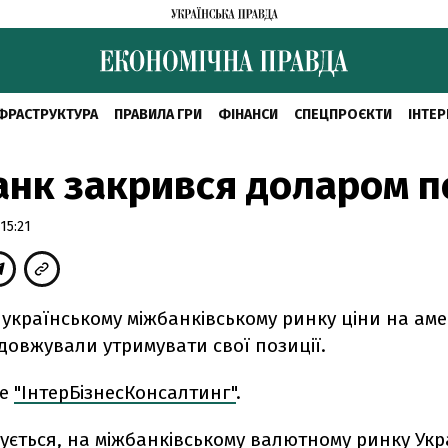
ФРАСТРУКТУРА
ПРАВИЛА ГРИ
ФІНАНСИ
СПЕЦПРОЄКТИ
ІНТЕР
нк закрився доларом по
15:21
 українському міжбанківському ринку ціни на ам
довжували утримувати свої позиції.
ше
"ІнтерБізнесКонсалтинг"
.
ується, на міжбанківському валютному ринку Укр