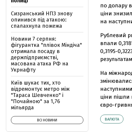
полиці
по долару в
ціни знизил
Сизранський НПЗ знову
опинився під атакою:
на наступни
спалахнула пожежа
Рублевий ри
Новини 7 серпня:
впали 0,318
фігурантка "плівок Міндіча"
0,3195-0,322
отримала посаду в
держпідприємстві,
результатам
масована атака РФ на
Укрнафту
На міжнаро
змінювалися
Київ шукає тих, хто
наступними 
відремонтує метро між
"Тараса Шевченко" і
ціни пішли 
"Почайною" за 1,76
євро-гривня
мільярда
ВАЛЮТА
ВСІ НОВИНИ