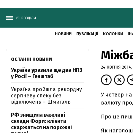
УСІ РОЗДІЛИ
НОВИНИ
ПУБЛІКАЦІЇ
КОЛОНКИ
ІН
Міжба
ОСТАННІ НОВИНИ
24 КВІТНЯ 2014, 
Україна уразила ще два НПЗ
у Росії – Генштаб
Україна пройшла рекордну
У четвер на
серпневу спеку без
відключень – Шмигаль
валюту про
РФ знищила важливі
Про це пи
склади Фори: клієнти
скаржаться на порожні
Як наголош