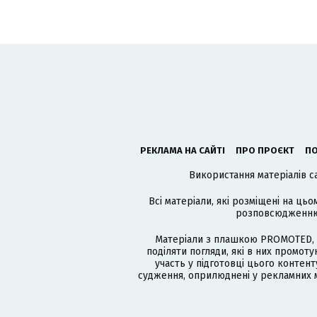
РЕКЛАМА НА САЙТІ
ПРО ПРОЄКТ
ПО
Використання матеріалів с
Всі матеріали, які розміщені на цьо
розповсюдженню в
Матеріали з плашкою PROMOTED, 
поділяти погляди, які в них промо
участь у підготовці цього контенту
судження, оприлюднені у рекламних м