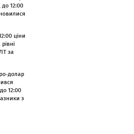
 до 12:00
тановилися
2:00 ціни
 рівні
ЕЛТ за
вро-долар
рився
до 12:00
казники з