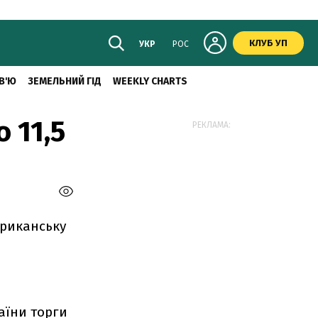
КЛУБ УП
УКР
РОС
В'Ю
ЗЕМЕЛЬНИЙ ГІД
WEEKLY CHARTS
 11,5
РЕКЛАМА:
ериканську
аїни торги