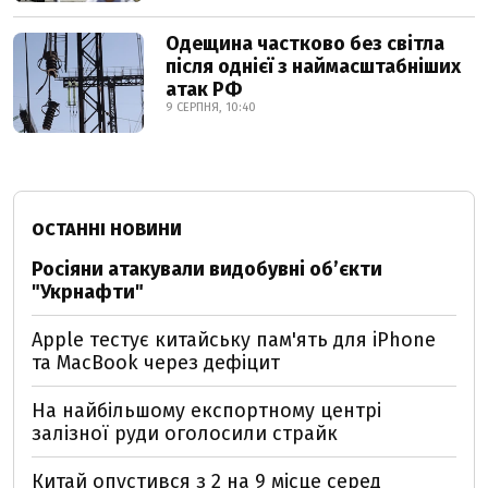
Одещина частково без світла
після однієї з наймасштабніших
атак РФ
9 СЕРПНЯ, 10:40
ОСТАННІ НОВИНИ
Росіяни атакували видобувні обʼєкти
"Укрнафти"
Apple тестує китайську пам'ять для iPhone
та MacBook через дефіцит
На найбільшому експортному центрі
залізної руди оголосили страйк
Китай опустився з 2 на 9 місце серед