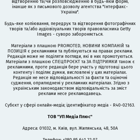
відтворенню та/чи розповсюдженню в будь-якій формі,
інакше як з письмового дозволу агентства "Інтерфакс-
Україна".
Будь-яке копіювання, передрук та відтворення фотографічних
творів та/або аудіовізуальних творів правовласника Getty
Images - суворо забороняється.
Матеріали з плашкою PROMOTED, НОВИНИ КОМПАНІЙ та
ПОЗИЦІЯ є рекламними та публікуються на правах реклами.
Редакція може не поділяти погляди, які в них промотуються.
Матеріали з плашкою СПЕЦПРОЄКТ та ЗА ПІДТРИМКИ також є
рекламними, проте редакція бере участь у підготовці цього
контенту і поділяє думки, висловлені у цих матеріалах.
Редакція не несе відповідальності за факти та оціночні
судження, оприлюднені у рекламних матеріалах. Згідно з
українським законодавством відповідальність за зміст
реклами несе рекламодавець.
Cубєкт у сфері онлайн-медіа; ідентифікатор медіа - R40-02163.
ТОВ "УП Медіа Плюс"
Адреса: 01032, м. Київ, вул. Жилянська, 48, 50А
Телефон: +380 95 641 22 07