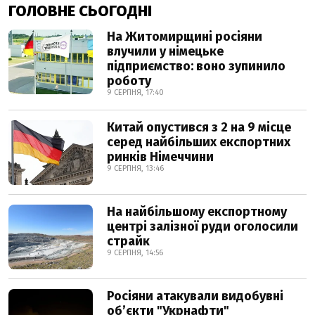
ГОЛОВНЕ СЬОГОДНІ
На Житомирщині росіяни
влучили у німецьке
підприємство: воно зупинило
роботу
9 СЕРПНЯ, 17:40
Китай опустився з 2 на 9 місце
серед найбільших експортних
ринків Німеччини
9 СЕРПНЯ, 13:46
На найбільшому експортному
центрі залізної руди оголосили
страйк
9 СЕРПНЯ, 14:56
Росіяни атакували видобувні
обʼєкти "Укрнафти"