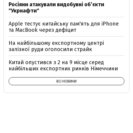
Росіяни атакували видобувні обʼєкти
"Укрнафти"
Apple тестує китайську пам'ять для iPhone
та MacBook через дефіцит
На найбільшому експортному центрі
залізної руди оголосили страйк
Китай опустився з 2 на 9 місце серед
найбільших експортних ринків Німеччини
ВСІ НОВИНИ