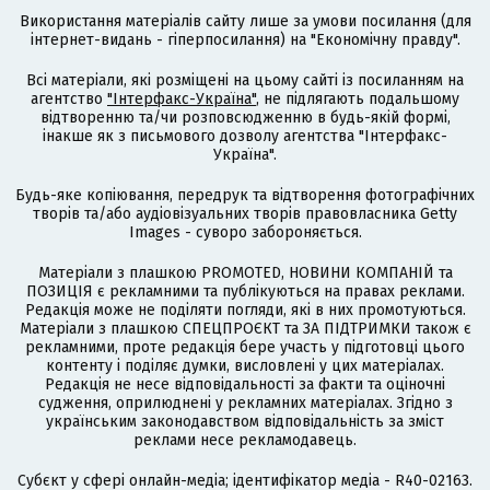
Використання матеріалів сайту лише за умови посилання (для
інтернет-видань - гіперпосилання) на "Економічну правду".
Всі матеріали, які розміщені на цьому сайті із посиланням на
агентство
"Інтерфакс-Україна"
, не підлягають подальшому
відтворенню та/чи розповсюдженню в будь-якій формі,
інакше як з письмового дозволу агентства "Інтерфакс-
Україна".
Будь-яке копіювання, передрук та відтворення фотографічних
творів та/або аудіовізуальних творів правовласника Getty
Images - суворо забороняється.
Матеріали з плашкою PROMOTED, НОВИНИ КОМПАНІЙ та
ПОЗИЦІЯ є рекламними та публікуються на правах реклами.
Редакція може не поділяти погляди, які в них промотуються.
Матеріали з плашкою СПЕЦПРОЄКТ та ЗА ПІДТРИМКИ також є
рекламними, проте редакція бере участь у підготовці цього
контенту і поділяє думки, висловлені у цих матеріалах.
Редакція не несе відповідальності за факти та оціночні
судження, оприлюднені у рекламних матеріалах. Згідно з
українським законодавством відповідальність за зміст
реклами несе рекламодавець.
Cубєкт у сфері онлайн-медіа; ідентифікатор медіа - R40-02163.