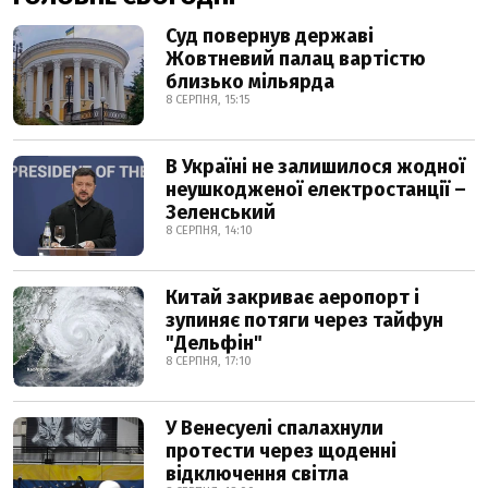
Суд повернув державі
Жовтневий палац вартістю
близько мільярда
8 СЕРПНЯ, 15:15
В Україні не залишилося жодної
неушкодженої електростанції –
Зеленський
8 СЕРПНЯ, 14:10
Китай закриває аеропорт і
зупиняє потяги через тайфун
"Дельфін"
8 СЕРПНЯ, 17:10
У Венесуелі спалахнули
протести через щоденні
відключення світла