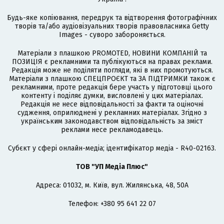
Будь-яке копіювання, передрук та відтворення фотографічних
творів та/або аудіовізуальних творів правовласника Getty
Images - суворо забороняється.
Матеріали з плашкою PROMOTED, НОВИНИ КОМПАНІЙ та
ПОЗИЦІЯ є рекламними та публікуються на правах реклами.
Редакція може не поділяти погляди, які в них промотуються.
Матеріали з плашкою СПЕЦПРОЄКТ та ЗА ПІДТРИМКИ також є
рекламними, проте редакція бере участь у підготовці цього
контенту і поділяє думки, висловлені у цих матеріалах.
Редакція не несе відповідальності за факти та оціночні
судження, оприлюднені у рекламних матеріалах. Згідно з
українським законодавством відповідальність за зміст
реклами несе рекламодавець.
Cубєкт у сфері онлайн-медіа; ідентифікатор медіа - R40-02163.
ТОВ "УП Медіа Плюс"
Адреса: 01032, м. Київ, вул. Жилянська, 48, 50А
Телефон: +380 95 641 22 07