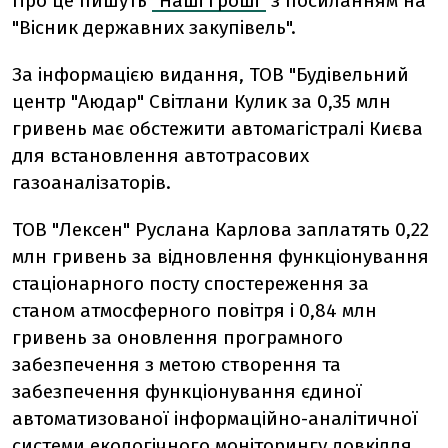
Про це пишуть
"Наші гроші"
з посиланням на
"Вісник державних закупівель".
За інформацією видання, ТОВ "Будівельний
центр "Аюдар" Світлани Кулик за 0,35 млн
гривень має обстежити автомагістралі Києва
для встановлення автотрасових
газоаналізаторів.
ТОВ "Лексен" Руслана Карлова заплатять 0,22
млн гривень за відновлення функціонування
стаціонарного посту спостереження за
станом атмосферного повітря і 0,84 млн
гривень за оновлення програмного
забезпечення з метою створення та
забезпечення функціонування єдиної
автоматизованої інформаційно-аналітичної
системи екологічного моніторингу довкілля